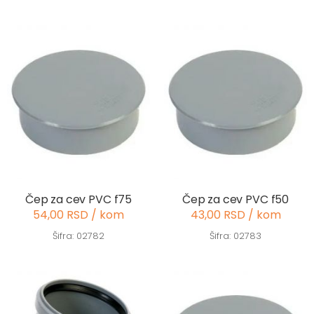
Čep za cev PVC f75
Čep za cev PVC f50
54,00 RSD / kom
43,00 RSD / kom
Šifra: 02782
Šifra: 02783