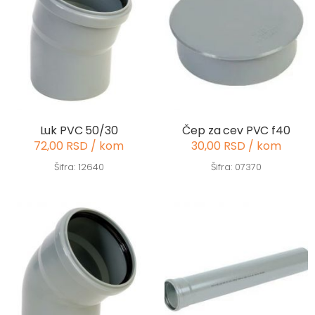
Luk PVC 50/30
Čep za cev PVC f40
72,00 RSD / kom
30,00 RSD / kom
Šifra: 12640
Šifra: 07370