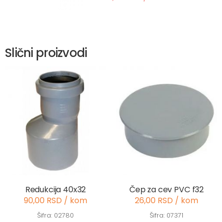
Slični proizvodi
Redukcija 40x32
Čep za cev PVC f32
90,00 RSD / kom
26,00 RSD / kom
Šifra: 02780
Šifra: 07371