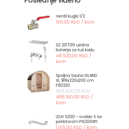
Poslednje viđeno
Ventil kugla 1/2
510,00 RSD / kom
S2 231709 uzidna
baterija za tuš kadu
48.520,00 RSD /
kom
Spoljna Sauna ISLAND
XL 189x220x200 cm
F90220
585.820,00 RSD
488.160,00 RSD /
kom
IZLIV S200 - ovalan S sa
perlatorom PIS200SPI
1.155,00 RSD / kom