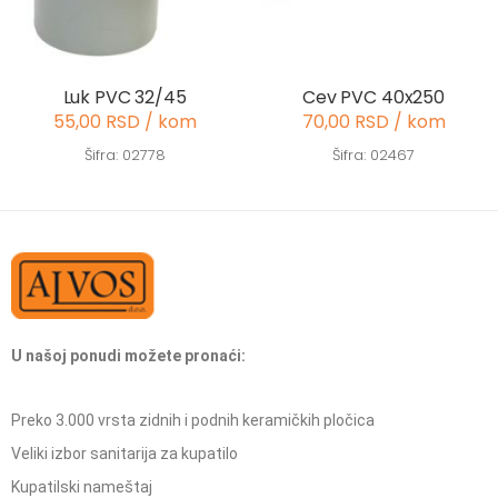
Luk PVC 32/45
Cev PVC 40x250
55,00 RSD / kom
70,00 RSD / kom
Šifra: 02778
Šifra: 02467
U našoj ponudi možete pronaći:
Preko 3.000 vrsta zidnih i podnih keramičkih pločica
Veliki izbor sanitarija za kupatilo
Kupatilski nameštaj