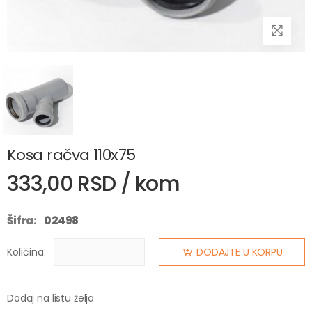
Kosa račva 110x75
333,00 RSD / kom
Šifra:
02498
Količina:
DODAJTE U KORPU
Dodaj na listu želja