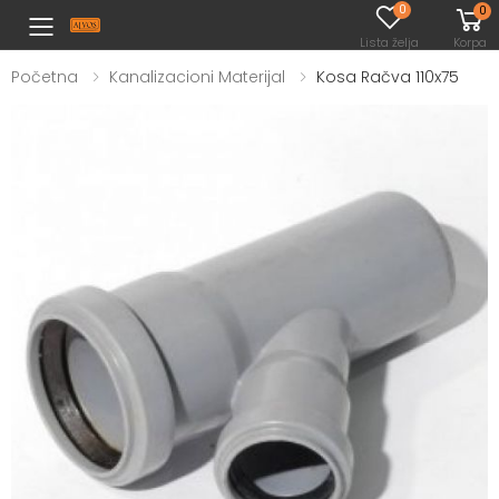
0
0
Toggle mobile menu
Lista želja
Korpa
Početna
Kanalizacioni Materijal
Kosa Račva 110x75