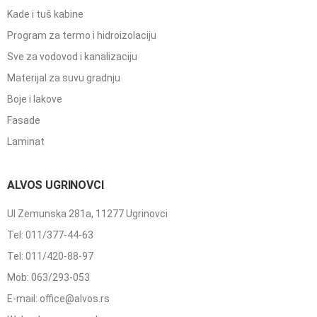
Kade i tuš kabine
Program za termo i hidroizolaciju
Sve za vodovod i kanalizaciju
Materijal za suvu gradnju
Boje i lakove
Fasade
Laminat
ALVOS UGRINOVCI
Ul Zemunska 281a, 11277 Ugrinovci
Tel: 011/377-44-63
Tel: 011/420-88-97
Mob: 063/293-053
E-mail: office@alvos.rs