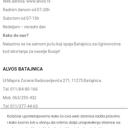
Web adresa: www.alvos.rs
Radnim danom od 07-20h
Subotom od 07-15h
Nedeljom – neradni dan
Kako do nas?
Nalazimo se na samom putu koji spaja Batajnicu sa Ugrinovcima
kod skretanja za naselje Busije!
ALVOS BATAJNICA
Ul Majora Zorana Radosavljevića 271, 11273 Batajnica
Tel: 011/84-80-166
Mob: 063/293-432
Tel: 011/377-44-63
Tel: 011/420-88-97
Kolačiće upotrebljavamo kako bi ova web stranica radila pravilno
i kako bismo bili u stanju da vršimo dalja unapređenja stranice sa
Radnim danom od 07-20h