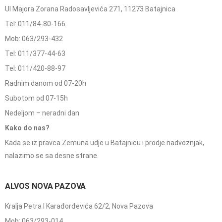
Ul Majora Zorana Radosavljevića 271, 11273 Batajnica
Tel: 011/84-80-166
Mob: 063/293-432
Tel: 011/377-44-63
Tel: 011/420-88-97
Radnim danom od 07-20h
Subotom od 07-15h
Nedeljom – neradni dan
Kako do nas?
Kada se iz pravca Zemuna udje u Batajnicu i prodje nadvoznjak,
nalazimo se sa desne strane.
ALVOS NOVA PAZOVA
Kralja Petra I Karađorđevića 62/2, Nova Pazova
Mob: 063/293-014