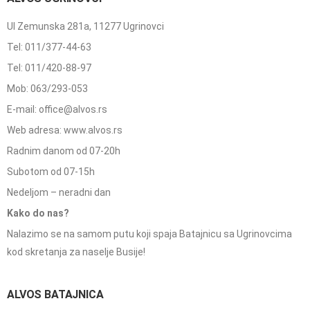
Ul Zemunska 281a, 11277 Ugrinovci
Tel: 011/377-44-63
Tel: 011/420-88-97
Mob: 063/293-053
E-mail: office@alvos.rs
Web adresa: www.alvos.rs
Radnim danom od 07-20h
Subotom od 07-15h
Nedeljom – neradni dan
Kako do nas?
Nalazimo se na samom putu koji spaja Batajnicu sa Ugrinovcima
kod skretanja za naselje Busije!
ALVOS BATAJNICA