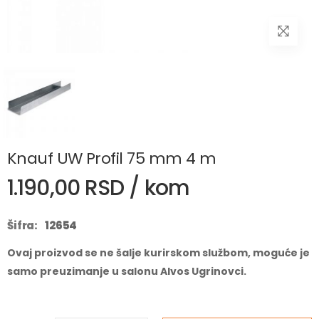
Knauf UW Profil 75 mm 4 m
1.190,00 RSD / kom
Šifra:
12654
Ovaj proizvod se ne šalje kurirskom službom, moguće je
samo preuzimanje u salonu Alvos Ugrinovci.