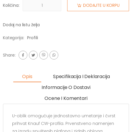
Količina:
DODAJTE U KORPU
Dodaj na listu želja
Kategorija:
Profili
Share:
Opis
Specifikacija I Deklaracija
Informacije O Dostavi
Ocene I Komentari
U-oblik omogućuje jednostavno umetanje i čvrst
prihvat Knauf CW-profila. Prvenstveno namenjen
za izradu spuštenih plafona i zidnih obloga.