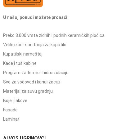
U našoj ponudi možete pronaći:
Preko 3.000 vrsta zidnih i podnih keramičkih pločica
Veliki izbor sanitarija za kupatilo
Kupatilski nameštaj
Kade i tuš kabine
Program za termo i hidroizolaciju
Sve za vodovod i kanalizaciju
Materijal za suvu gradnju
Boje i lakove
Fasade
Laminat
ALVOS UGRINOVCI