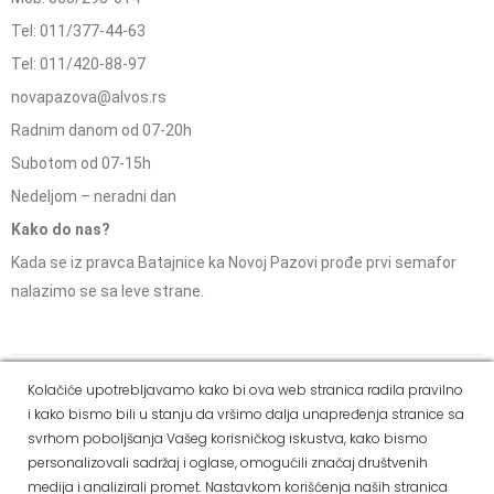
Tel: 011/377-44-63
Tel: 011/420-88-97
novapazova@alvos.rs
Radnim danom od 07-20h
Subotom od 07-15h
Nedeljom – neradni dan
Kako do nas?
Kada se iz pravca Batajnice ka Novoj Pazovi prođe prvi semafor
nalazimo se sa leve strane.
Social Media
Kolačiće upotrebljavamo kako bi ova web stranica radila pravilno
i kako bismo bili u stanju da vršimo dalja unapređenja stranice sa
Dostava i
Politika
Kako
Reklamacije i pravo
svrhom poboljšanja Vašeg korisničkog iskustva, kako bismo
način
privatnosti
kupiti
na odustajanje
personalizovali sadržaj i oglase, omogućili značaj društvenih
plaćanja
medija i analizirali promet. Nastavkom korišćenja naših stranica