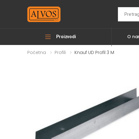
Search
O n
Proizvodi
Početna
Profili
Knauf UD Profil 3 M