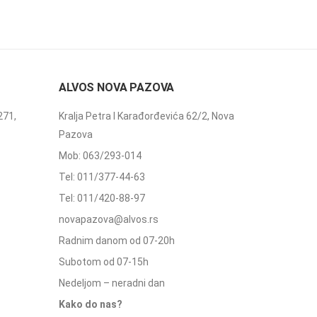
ALVOS NOVA PAZOVA
271,
Kralja Petra I Karađorđevića 62/2, Nova
Pazova
Mob: 063/293-014
Tel: 011/377-44-63
Tel: 011/420-88-97
novapazova@alvos.rs
Radnim danom od 07-20h
Subotom od 07-15h
Nedeljom – neradni dan
Kako do nas?