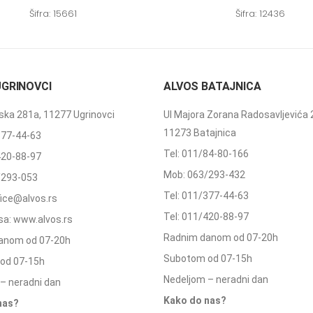
Šifra: 15661
Šifra: 12436
UGRINOVCI
ALVOS BATAJNICA
ka 281a, 11277 Ugrinovci
Ul Majora Zorana Radosavljevića 
11273 Batajnica
377-44-63
Tel: 011/84-80-166
420-88-97
Mob: 063/293-432
/293-053
Tel: 011/377-44-63
ffice@alvos.rs
Tel: 011/420-88-97
a: www.alvos.rs
Radnim danom od 07-20h
anom od 07-20h
Subotom od 07-15h
od 07-15h
Nedeljom – neradni dan
– neradni dan
Kako do nas?
nas?