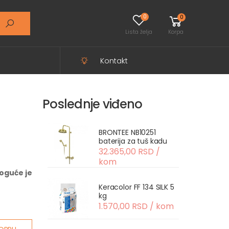
0
0
Lista želja
Korpa
Kontakt
Poslednje viđeno
BRONTEE NB10251
baterija za tuš kadu
32.365,00 RSD /
kom
oguće je
Keracolor FF 134 SILK 5
kg
1.570,00 RSD / kom