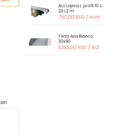
ORPU
ALU Lajsna L profil 10 x
20 L3 m
750,00 RSD / kom
Terra Aria Blanco
30x90
3.185,00 RSD / m2
ari