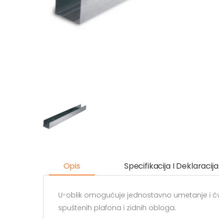
Opis
Specifikacija I Deklaracija
U-oblik omogućuje jednostavno umetanje i čvr
spuštenih plafona i zidnih obloga.