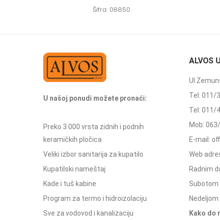
Šifra: 08850
ALVOS 
Ul Zemuns
Tel: 011/
U našoj ponudi možete pronaći:
Tel: 011/
Mob: 063
Preko 3.000 vrsta zidnih i podnih
keramičkih pločica
E-mail: o
Veliki izbor sanitarija za kupatilo
Web adres
Kupatilski nameštaj
Radnim d
Kade i tuš kabine
Subotom 
Program za termo i hidroizolaciju
Nedeljom 
Sve za vodovod i kanalizaciju
Kako do 