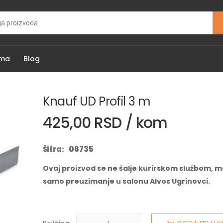
ama
Blog
Knauf UD Profil 3 m
425,00 RSD / kom
Šifra:
06735
Ovaj proizvod se ne šalje kurirskom službom, m
samo preuzimanje u salonu Alvos Ugrinovci.