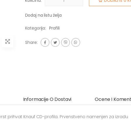
Količina:
DODAJTE U K
Dodaj na listu želja
Kategorija:
Profili
Share:
Informacije O Dostavi
Ocene I Koment
st prihvat Knauf CD-profila. Prvenstveno namenjen za izradu