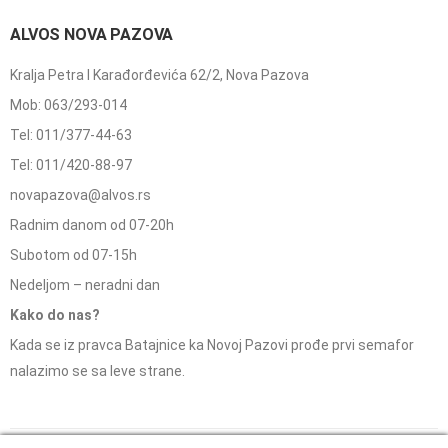
ALVOS NOVA PAZOVA
Kralja Petra I Karađorđevića 62/2, Nova Pazova
Mob: 063/293-014
Tel: 011/377-44-63
Tel: 011/420-88-97
novapazova@alvos.rs
Radnim danom od 07-20h
Subotom od 07-15h
Nedeljom – neradni dan
Kako do nas?
Kada se iz pravca Batajnice ka Novoj Pazovi prođe prvi semafor
nalazimo se sa leve strane.