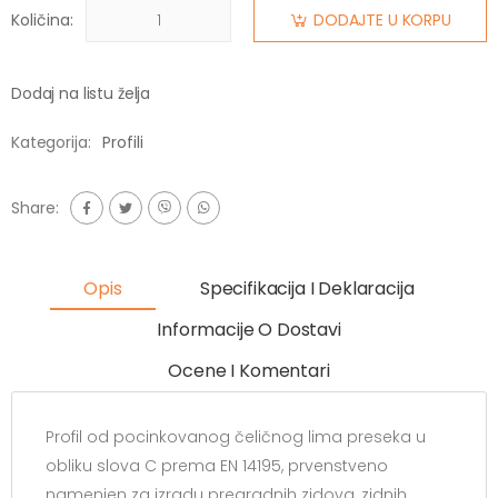
Količina:
DODAJTE U KORPU
Dodaj na listu želja
Kategorija:
Profili
Share:
Opis
Specifikacija I Deklaracija
Informacije O Dostavi
Ocene I Komentari
Profil od pocinkovanog čeličnog lima preseka u
obliku slova C prema EN 14195, prvenstveno
namenjen za izradu pregradnih zidova, zidnih