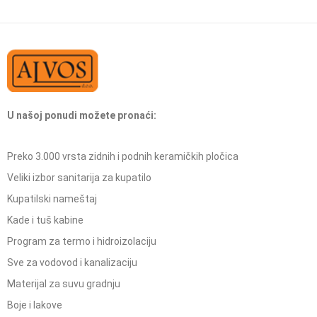
U našoj ponudi možete pronaći:
Preko 3.000 vrsta zidnih i podnih keramičkih pločica
Veliki izbor sanitarija za kupatilo
Kupatilski nameštaj
Kade i tuš kabine
Program za termo i hidroizolaciju
Sve za vodovod i kanalizaciju
Materijal za suvu gradnju
Boje i lakove