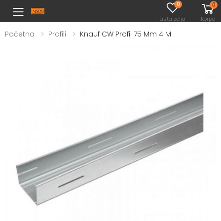
0
0
Toggle mobile menu
Lista želja
Korpa
Početna
Profili
Knauf CW Profil 75 Mm 4 M