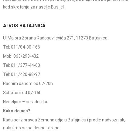
kod skretanja za naselje Busije!
ALVOS BATAJNICA
Ul Majora Zorana Radosavljevića 271, 11273 Batajnica
Tel: 011/84-80-166
Mob: 063/293-432
Tel: 011/377-44-63
Tel: 011/420-88-97
Radnim danom od 07-20h
Subotom od 07-15h
Nedeljom – neradni dan
Kako do nas?
Kada se iz pravca Zemuna udje u Batajnicu i prodje nadvoznjak,
nalazimo se sa desne strane.