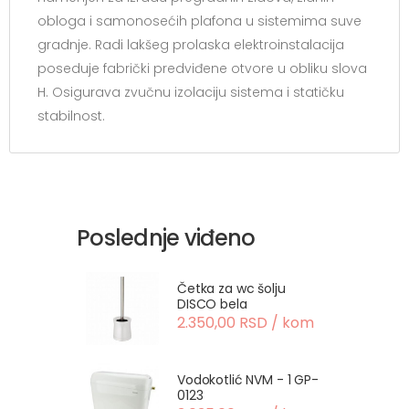
obloga i samonosećih plafona u sistemima suve
gradnje. Radi lakšeg prolaska elektroinstalacija
poseduje fabrički predviđene otvore u obliku slova
H. Osigurava zvučnu izolaciju sistema i statičku
stabilnost.
Poslednje viđeno
Četka za wc šolju
DISCO bela
2.350,00 RSD / kom
Vodokotlić NVM - 1 GP-
0123