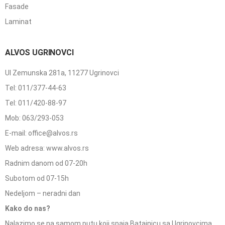
Fasade
Laminat
ALVOS UGRINOVCI
Ul Zemunska 281a, 11277 Ugrinovci
Tel: 011/377-44-63
Tel: 011/420-88-97
Mob: 063/293-053
E-mail: office@alvos.rs
Web adresa: www.alvos.rs
Radnim danom od 07-20h
Subotom od 07-15h
Nedeljom – neradni dan
Kako do nas?
Nalazimo se na samom putu koji spaja Batajnicu sa Ugrinovcima