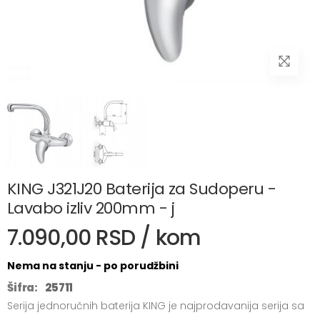
KING J321J20 Baterija za Sudoperu -
Lavabo izliv 200mm - j
7.090,00 RSD / kom
Nema na stanju - po porudžbini
Šifra:
25711
Serija jednoručnih baterija KING je najprodavanija serija sa