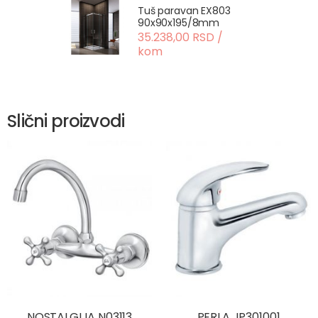
Tuš paravan EX803
90x90x195/8mm
35.238,00 RSD /
kom
Slični proizvodi
NOSTALGIJA N03113
PERLA JP301001