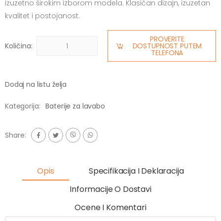
izuzetno širokim izborom modela. Klasičan dizajn, izuzetan
kvalitet i postojanost.
PROVERITE
Količina:
DOSTUPNOST PUTEM
TELEFONA
Dodaj na listu želja
Kategorija:
Baterije za lavabo
Share:
Opis
Specifikacija I Deklaracija
Informacije O Dostavi
Ocene I Komentari