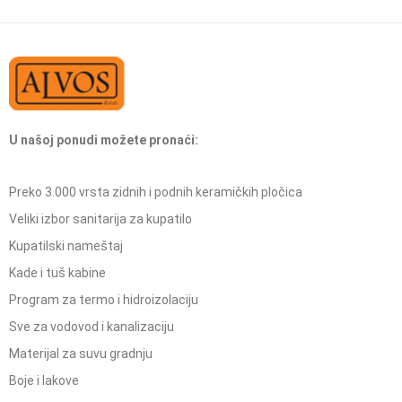
U našoj ponudi možete pronaći:
Preko 3.000 vrsta zidnih i podnih keramičkih pločica
Veliki izbor sanitarija za kupatilo
Kupatilski nameštaj
Kade i tuš kabine
Program za termo i hidroizolaciju
Sve za vodovod i kanalizaciju
Materijal za suvu gradnju
Boje i lakove