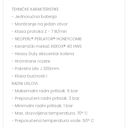
TEHNIČKE KARAKTERISTIKE
- Jednoručna baterija
- Montiranje na jedan otvor
- Klasa protoka Z - 7 lit/min
- NEOPERL® PERLATOR® HONEYCOMB
- Keramički mešač KEROX® 40 HWS
- Heavy Duty ekscentar kolena
- Hromirane rozete
- Pokretni izliv J 200mm
- Klasa bučnosti I
RADNI USLOVI:
- Maksimalni radni pritisak: 5 bar
- Preporučeni radni pritisak: 3 bar
- Minimalni radni pritisak: 1 bar
- Max. dozvoljena temperatura: 70° C
- Preporučena temperatura vode: 50° C