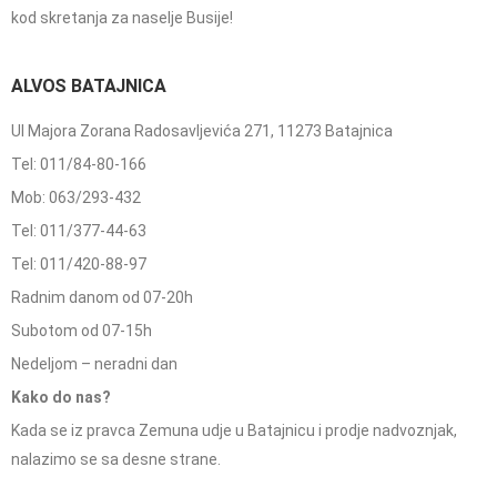
kod skretanja za naselje Busije!
ALVOS BATAJNICA
Ul Majora Zorana Radosavljevića 271, 11273 Batajnica
Tel: 011/84-80-166
Mob: 063/293-432
Tel: 011/377-44-63
Tel: 011/420-88-97
Radnim danom od 07-20h
Subotom od 07-15h
Nedeljom – neradni dan
Kako do nas?
Kada se iz pravca Zemuna udje u Batajnicu i prodje nadvoznjak,
nalazimo se sa desne strane.