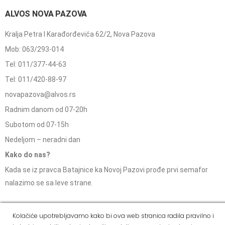
ALVOS NOVA PAZOVA
Kralja Petra I Karađorđevića 62/2, Nova Pazova
Mob: 063/293-014
Tel: 011/377-44-63
Tel: 011/420-88-97
novapazova@alvos.rs
Radnim danom od 07-20h
Subotom od 07-15h
Nedeljom – neradni dan
Kako do nas?
Kada se iz pravca Batajnice ka Novoj Pazovi prođe prvi semafor
nalazimo se sa leve strane.
Kolačiće upotrebljavamo kako bi ova web stranica radila pravilno i