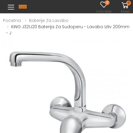
0
0
Toggle mobile menu
Lista želja
Korpa
Početna
Baterije Za Lavabo
KING J321J20 Baterija Za Sudoperu - Lavabo Izliv 200mm
- J