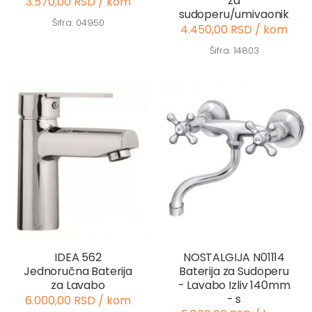
za
3.570,00 RSD / kom
sudoperu/umivaonik
Šifra: 04950
4.450,00 RSD / kom
Šifra: 14803
IDEA 562
NOSTALGIJA N01114
Jednoručna Baterija
Baterija za Sudoperu
za Lavabo
- Lavabo Izliv 140mm
- s
6.000,00 RSD / kom