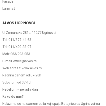
Fasade
Laminat
ALVOS UGRINOVCI
Ul Zemunska 281a, 11277 Ugrinovci
Tel: 011/377-44-63
Tel: 011/420-88-97
Mob: 063/293-053
E-mail: office@alvos.rs
Web adresa: www.alvos.rs
Radnim danom od 07-20h
Subotom od 07-15h
Nedeljom – neradni dan
Kako do nas?
Nalazimo se na samom putu koji spaja Batajnicu sa Ugrinovcima