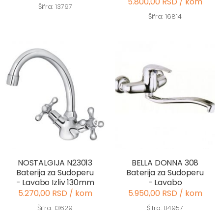
5.800,00 RSD / kom
Šifra: 13797
Šifra: 16814
NOSTALGIJA N23013
BELLA DONNA 308
Baterija za Sudoperu
Baterija za Sudoperu
- Lavabo Izliv 130mm
- Lavabo
5.270,00 RSD / kom
5.950,00 RSD / kom
Šifra: 13629
Šifra: 04957