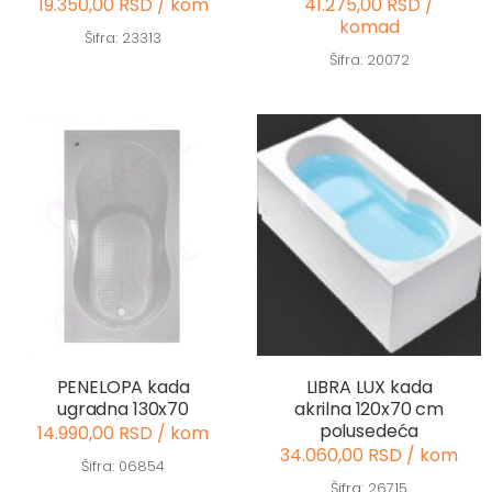
19.350,00 RSD / kom
41.275,00 RSD /
komad
Šifra: 23313
Šifra: 20072
PENELOPA kada
LIBRA LUX kada
ugradna 130x70
akrilna 120x70 cm
polusedeća
14.990,00 RSD / kom
34.060,00 RSD / kom
Šifra: 06854
Šifra: 26715