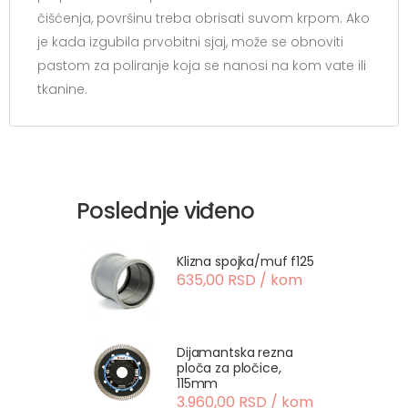
čišćenja, površinu treba obrisati suvom krpom. Ako
je kada izgubila prvobitni sjaj, može se obnoviti
pastom za poliranje koja se nanosi na kom vate ili
tkanine.
Poslednje viđeno
Klizna spojka/muf f125
635,00 RSD / kom
Dijamantska rezna
ploča za pločice,
115mm
3.960,00 RSD / kom