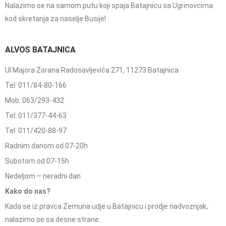
Nalazimo se na samom putu koji spaja Batajnicu sa Ugrinovcima
kod skretanja za naselje Busije!
ALVOS BATAJNICA
Ul Majora Zorana Radosavljevića 271, 11273 Batajnica
Tel: 011/84-80-166
Mob: 063/293-432
Tel: 011/377-44-63
Tel: 011/420-88-97
Radnim danom od 07-20h
Subotom od 07-15h
Nedeljom – neradni dan
Kako do nas?
Kada se iz pravca Zemuna udje u Batajnicu i prodje nadvoznjak,
nalazimo se sa desne strane.