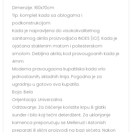
Dimenzije: 160x70cm
Tip: komplet kada sa oblogama i
podkonstrukcijom
Kada je napravljena do visokokvalitetnog
sanitarnog akrila proizvodjača INOES (ICI). Kada je
ojačana staklenim matom i poliesterskom
smolom. Debljina akrila, kod pravougoanih kada je
4mm.
Moderna pravougaona kupatilska kada vrlo
jednostavnih, skladnih linija. Pogodna je za
ugradnju u gotovo sva kupatila.
Boja: Bela
Orijentacija: Univerzalna
Održavanje: Za čišćenje koristite krpu ili glatki
sunđer i bilo koji tečni deterdžent. Za uklanjanje
kamenca preporučuju se Mellerud i Astonish
preparati ili slični proizvodi na bazi sirćeta. Nakon