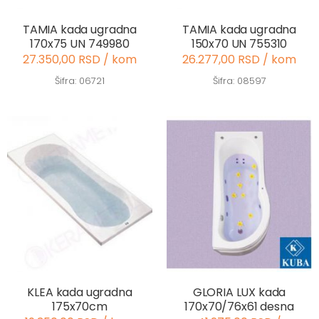
TAMIA kada ugradna
TAMIA kada ugradna
170x75 UN 749980
150x70 UN 755310
27.350,00 RSD / kom
26.277,00 RSD / kom
Šifra: 06721
Šifra: 08597
KLEA kada ugradna
GLORIA LUX kada
175x70cm
170x70/76x61 desna