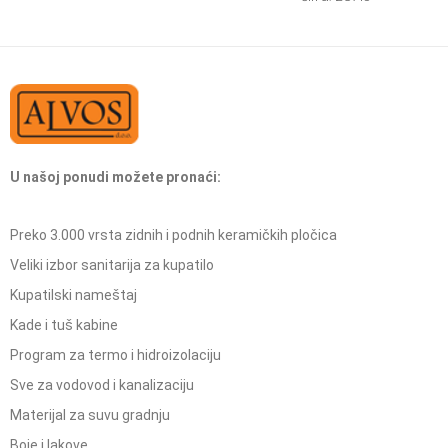
U našoj ponudi možete pronaći:
Preko 3.000 vrsta zidnih i podnih keramičkih pločica
Veliki izbor sanitarija za kupatilo
Kupatilski nameštaj
Kade i tuš kabine
Program za termo i hidroizolaciju
Sve za vodovod i kanalizaciju
Materijal za suvu gradnju
Boje i lakove