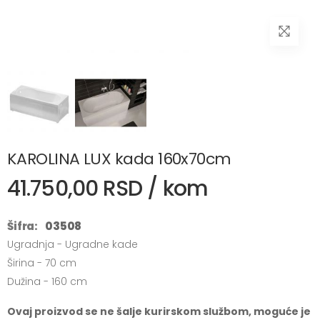
KAROLINA LUX kada 160x70cm
41.750,00 RSD / kom
Šifra:
03508
Ugradnja - Ugradne kade
Širina - 70 cm
Dužina - 160 cm
Ovaj proizvod se ne šalje kurirskom službom, moguće je