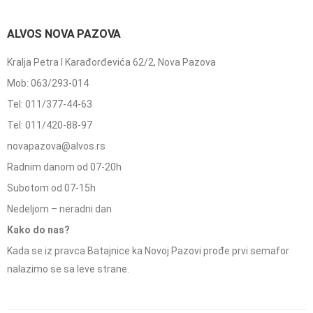
ALVOS NOVA PAZOVA
Kralja Petra I Karađorđevića 62/2, Nova Pazova
Mob: 063/293-014
Tel: 011/377-44-63
Tel: 011/420-88-97
novapazova@alvos.rs
Radnim danom od 07-20h
Subotom od 07-15h
Nedeljom – neradni dan
Kako do nas?
Kada se iz pravca Batajnice ka Novoj Pazovi prođe prvi semafor
nalazimo se sa leve strane.