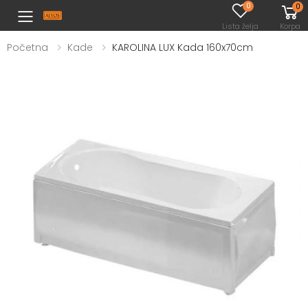
0
0
Toggle mobile menu
Lista želja
Korpa
Početna
Kade
KAROLINA LUX Kada 160x70cm