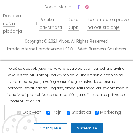
Social Media
Dostava i
Politika
Kako
Reklamacije i pravo
način
privatnosti
kupiti
na odustajanje
plaćanja
Copyright © 2021 Alvos. All Rights Reserved.
Izrada internet prodavnice i SEO - Web Business Solutions
Kolačiće upotrebljavamo kako bi ova web stranica radila pravilno i
kako bismo bili u stanju da vršimo dalja unapređenja stranice sa
svrhom poboljšanja Vašeg korisničkog iskustva, kako bismo
personalizovali sadržaj i oglase, omogućili značaj društvenih medija
i analizirali promet. Nastavkom korišćenja naših stranica prihvatate
upotrebu kolačića.
Obavezni
Trajni
Statistika
Marketing
Saznaj više
Slažem se