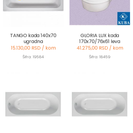
TANGO kada 140x70
GLORIA LUX kada
ugradna
170x70/76x61 leva
15.130,00 RSD / kom
41.275,00 RSD / kom
Šifra: 19584
Šifra: 18459