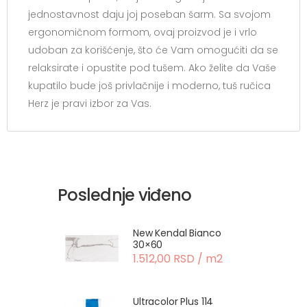
jednostavnost daju joj poseban šarm. Sa svojom
ergonomičnom formom, ovaj proizvod je i vrlo
udoban za korišćenje, što će Vam omogućiti da se
relaksirate i opustite pod tušem. Ako želite da Vaše
kupatilo bude još privlačnije i moderno, tuš ručica
Herz je pravi izbor za Vas.
Poslednje viđeno
New Kendal Bianco
30×60
1.512,00 RSD / m2
Ultracolor Plus 114