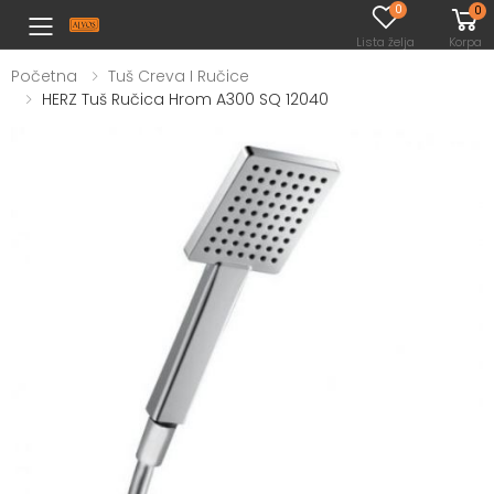
0
0
Toggle mobile menu
Lista želja
Korpa
Početna
Tuš Creva I Ručice
HERZ Tuš Ručica Hrom A300 SQ 12040