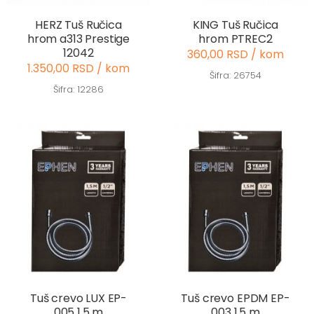
HERZ Tuš Ručica
KING Tuš Ručica
hrom a313 Prestige
hrom PTREC2
12042
360,00 RSD / kom
1.350,00 RSD / kom
Šifra: 26754
Šifra: 12286
Tuš crevo LUX EP-
Tuš crevo EPDM EP-
005 1.5 m
003 1.5 m