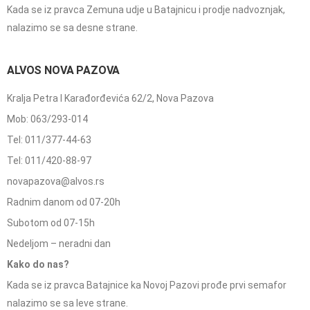
Kada se iz pravca Zemuna udje u Batajnicu i prodje nadvoznjak,
nalazimo se sa desne strane.
ALVOS NOVA PAZOVA
Kralja Petra I Karađorđevića 62/2, Nova Pazova
Mob: 063/293-014
Tel: 011/377-44-63
Tel: 011/420-88-97
novapazova@alvos.rs
Radnim danom od 07-20h
Subotom od 07-15h
Nedeljom – neradni dan
Kako do nas?
Kada se iz pravca Batajnice ka Novoj Pazovi prođe prvi semafor
nalazimo se sa leve strane.