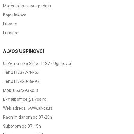
Materijal za suvu gradnju
Boje i lakove
Fasade
Laminat
ALVOS UGRINOVCI
Ul Zemunska 281a, 11277 Ugrinovci
Tel: 011/377-44-63
Tel: 011/420-88-97
Mob: 063/293-053
E-mail: office@alvos.rs
Web adresa: www.alvos.rs
Radnim danom od 07-20h
Subotom od 07-15h