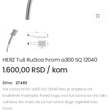
HERZ Tuš Ručica hrom a300 SQ 12040
1.600,00 RSD / kom
Šifra:
27482
Tuš ručica hrom a300 SQ-12040 Herz je izrađena od
kvalitetnih materjala. Pored toga, ova tuš ručica se vrlo lako
održava, što znači da će tuš ručica dugo izgledati kao
nova.