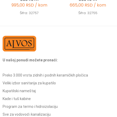
995,00 RSD / kom
665,00 RSD / kom
Šifra: 32757
Šifra: 32755
U našoj ponudi možete pronaći:
Preko 3.000 vrsta zidnih i podnih keramičkih pločica
Veliki izbor sanitarija za kupatilo
Kupatilski nameštaj
Kade i tuš kabine
Program za termo i hidroizolaciju
Sve za vodovod i kanalizaciju