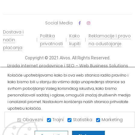
Social Media
Dostava i
Politika
Kako
Reklamacije i pravo
način
privatnosti
kupiti
na odustajanje
plaćanja
Copyright © 2021 Alvos. All Rights Reserved.
Izrada internet prodavnice i SEO - Web Business Solutions
Kolačiće upotrebljavamo kako bi ova web stranica radila pravilno i
kako bismo bili u stanju da vršimo dalja unapređenja stranice sa
svrhom poboljšanja Vašeg korisničkog iskustva, kako bismo
personalizovali sadržaj i oglase, omogućili značaj društvenih medija
i analizirali promet. Nastavkom korišćenja naših stranica prihvatate
upotrebu kolačića.
Obavezni
Trajni
Statistika
Marketing