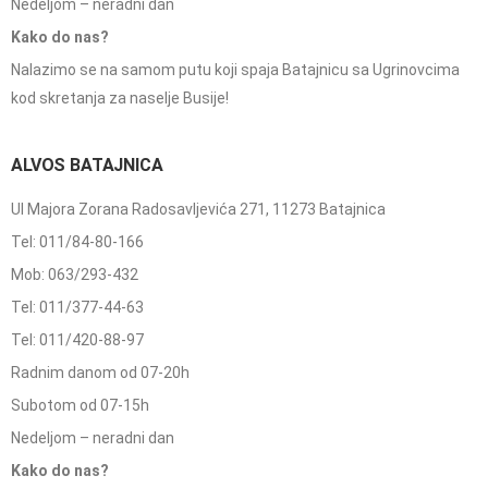
Nedeljom – neradni dan
Kako do nas?
Nalazimo se na samom putu koji spaja Batajnicu sa Ugrinovcima
kod skretanja za naselje Busije!
ALVOS BATAJNICA
Ul Majora Zorana Radosavljevića 271, 11273 Batajnica
Tel: 011/84-80-166
Mob: 063/293-432
Tel: 011/377-44-63
Tel: 011/420-88-97
Radnim danom od 07-20h
Subotom od 07-15h
Nedeljom – neradni dan
Kako do nas?