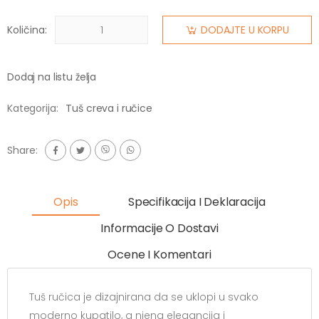
Količina:
DODAJTE U KORPU
Dodaj na listu želja
Kategorija:
Tuš creva i ručice
Share:
Opis
Specifikacija I Deklaracija
Informacije O Dostavi
Ocene I Komentari
Tuš ručica je dizajnirana da se uklopi u svako
moderno kupatilo, a njena elegancija i