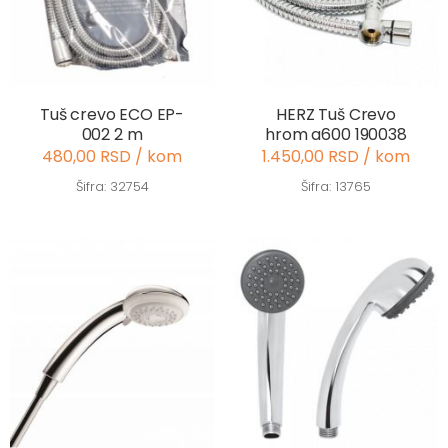
Tuš crevo ECO EP-
HERZ Tuš Crevo
002 2 m
hrom a600 190038
480,00 RSD / kom
1.450,00 RSD / kom
Šifra: 32754
Šifra: 13765