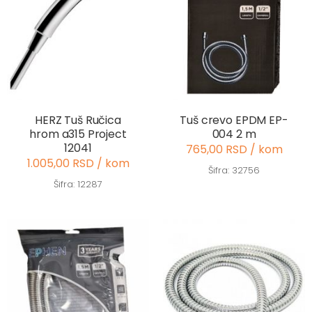
HERZ Tuš Ručica
Tuš crevo EPDM EP-
hrom a315 Project
004 2 m
12041
765,00 RSD / kom
1.005,00 RSD / kom
Šifra: 32756
Šifra: 12287