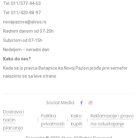
Tel: 011/377-44-63
Tel: 011/420-88-97
novapazova@alvos.rs
Radnim danom od 07-20h
Subotom od 07-15h
Nedeljom – neradni dan
Kako do nas?
Kada se iz pravca Batajnice ka Novoj Pazovi prođe prvi semafor
nalazimo se sa leve strane.
Social Media
Dostava i
Politika
Kako
Reklamacije i pravo
način
privatnosti
kupiti
na odustajanje
plaćanja