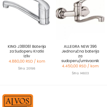
KING J381081 Baterija
ALLEGRA NEW 396
za Sudoperu Kratki
Jednoručna baterija
Izliv
za
sudoperu/umivaonik
4.880,00 RSD / kom
4.450,00 RSD / kom
Šifra: 20198
Šifra: 14803