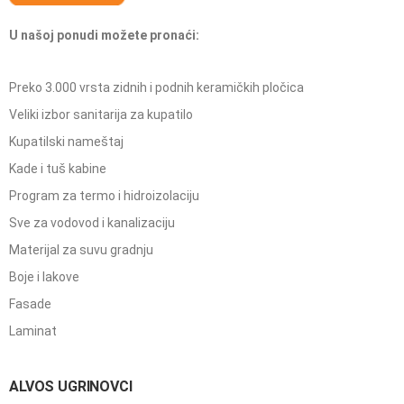
U našoj ponudi možete pronaći:
Preko 3.000 vrsta zidnih i podnih keramičkih pločica
Veliki izbor sanitarija za kupatilo
Kupatilski nameštaj
Kade i tuš kabine
Program za termo i hidroizolaciju
Sve za vodovod i kanalizaciju
Materijal za suvu gradnju
Boje i lakove
Fasade
Laminat
ALVOS UGRINOVCI