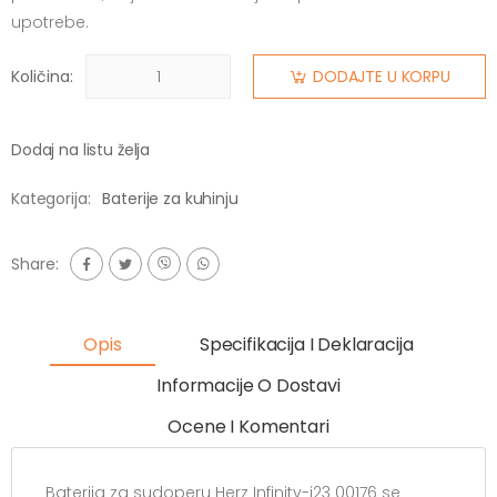
upotrebe.
Količina:
DODAJTE U KORPU
Dodaj na listu želja
Kategorija:
Baterije za kuhinju
Share:
Opis
Specifikacija I Deklaracija
Informacije O Dostavi
Ocene I Komentari
Baterija za sudoperu Herz Infinity-i23 00176 se