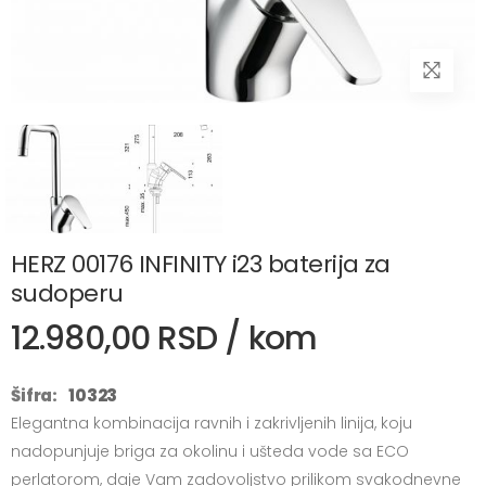
HERZ 00176 INFINITY i23 baterija za
sudoperu
12.980,00 RSD / kom
Šifra:
10323
Elegantna kombinacija ravnih i zakrivljenih linija, koju
nadopunjuje briga za okolinu i ušteda vode sa ECO
perlatorom, daje Vam zadovoljstvo prilikom svakodnevne