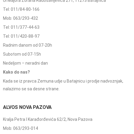
Ul Majora Zorana Radosavljevića 271, 11273 Batajnica
Tel: 011/84-80-166
Mob: 063/293-432
Tel: 011/377-44-63
Tel: 011/420-88-97
Radnim danom od 07-20h
Subotom od 07-15h
Nedeljom – neradni dan
Kako do nas?
Kada se iz pravca Zemuna udje u Batajnicu i prodje nadvoznjak,
nalazimo se sa desne strane.
ALVOS NOVA PAZOVA
Kralja Petra I Karađorđevića 62/2, Nova Pazova
Mob: 063/293-014