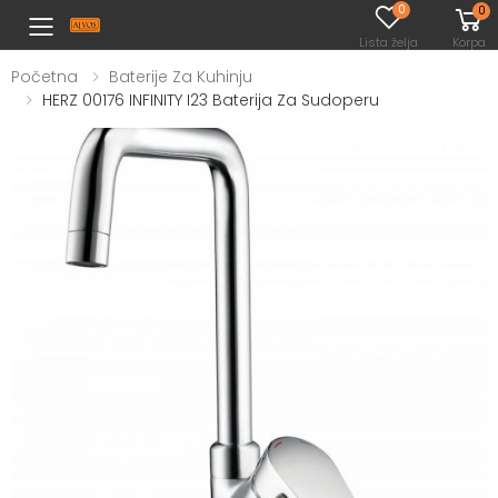
0
0
Toggle mobile menu
Lista želja
Korpa
Početna
Baterije Za Kuhinju
HERZ 00176 INFINITY I23 Baterija Za Sudoperu