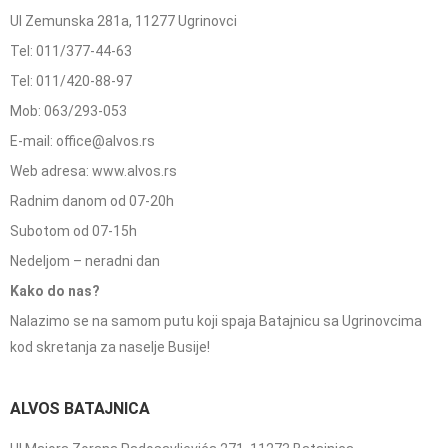
Ul Zemunska 281a, 11277 Ugrinovci
Tel: 011/377-44-63
Tel: 011/420-88-97
Mob: 063/293-053
E-mail: office@alvos.rs
Web adresa: www.alvos.rs
Radnim danom od 07-20h
Subotom od 07-15h
Nedeljom – neradni dan
Kako do nas?
Nalazimo se na samom putu koji spaja Batajnicu sa Ugrinovcima
kod skretanja za naselje Busije!
ALVOS BATAJNICA