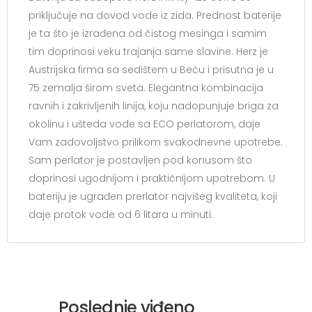
priključuje na dovod vode iz zida. Prednost baterije
je ta što je izrađena od čistog mesinga i samim
tim doprinosi veku trajanja same slavine. Herz je
Austrijska firma sa sedištem u Beču i prisutna je u
75 zemalja širom sveta. Elegantna kombinacija
ravnih i zakrivljenih linija, koju nadopunjuje briga za
okolinu i ušteda vode sa ECO perlatorom, daje
Vam zadovoljstvo prilikom svakodnevne upotrebe.
Sam perlator je postavljen pod konusom što
doprinosi ugodnijom i praktičnijom upotrebom. U
bateriju je ugrađen prerlator najvišeg kvaliteta, koji
daje protok vode od 6 litara u minuti.
Poslednje viđeno