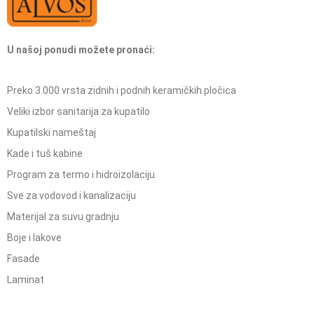
U našoj ponudi možete pronaći:
Preko 3.000 vrsta zidnih i podnih keramičkih pločica
Veliki izbor sanitarija za kupatilo
Kupatilski nameštaj
Kade i tuš kabine
Program za termo i hidroizolaciju
Sve za vodovod i kanalizaciju
Materijal za suvu gradnju
Boje i lakove
Fasade
Laminat