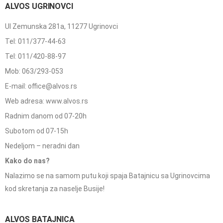
ALVOS UGRINOVCI
Ul Zemunska 281a, 11277 Ugrinovci
Tel: 011/377-44-63
Tel: 011/420-88-97
Mob: 063/293-053
E-mail: office@alvos.rs
Web adresa: www.alvos.rs
Radnim danom od 07-20h
Subotom od 07-15h
Nedeljom – neradni dan
Kako do nas?
Nalazimo se na samom putu koji spaja Batajnicu sa Ugrinovcima
kod skretanja za naselje Busije!
ALVOS BATAJNICA