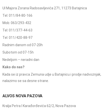
Ul Majora Zorana Radosavljevića 271, 11273 Batajnica
Tel: 011/84-80-166
Mob: 063/293-432
Tel: 011/377-44-63
Tel: 011/420-88-97
Radnim danom od 07-20h
Subotom od 07-15h
Nedeljom – neradni dan
Kako do nas?
Kada se iz pravca Zemuna udje u Batajnicu i prodje nadvoznjak,
nalazimo se sa desne strane.
ALVOS NOVA PAZOVA
Kralja Petra I Karađorđevića 62/2, Nova Pazova