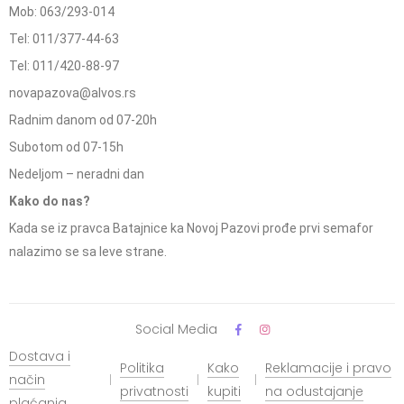
Mob: 063/293-014
Tel: 011/377-44-63
Tel: 011/420-88-97
novapazova@alvos.rs
Radnim danom od 07-20h
Subotom od 07-15h
Nedeljom – neradni dan
Kako do nas?
Kada se iz pravca Batajnice ka Novoj Pazovi prođe prvi semafor
nalazimo se sa leve strane.
Social Media
Dostava i
Politika
Kako
Reklamacije i pravo
način
privatnosti
kupiti
na odustajanje
plaćanja