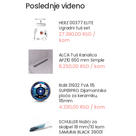
Poslednje viđeno
HERZ 00377 ELITE
Ugradni tuš set
27.390,00 RSD /
kom
ALCA Tuš Kanalica
APZ10 650 mm Simple
8.250,00 RSD / kom
RUBI 31932 TVA 115
SUPERPRO Dijamantska
ploča za keramiku,
115mm
4.330,00 RSD / kom
SCHULLER Nožići za
skalpel 18 mm/10 kom
SAMURAI BLACK 39001