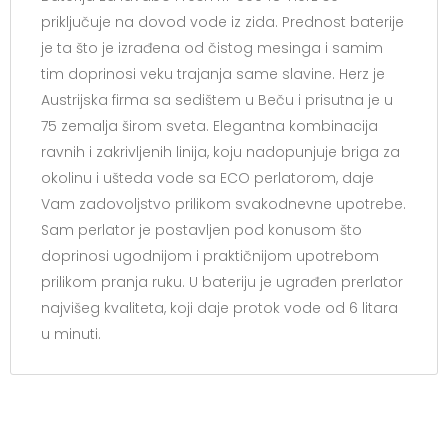
priključuje na dovod vode iz zida. Prednost baterije
je ta što je izrađena od čistog mesinga i samim
tim doprinosi veku trajanja same slavine. Herz je
Austrijska firma sa sedištem u Beču i prisutna je u
75 zemalja širom sveta. Elegantna kombinacija
ravnih i zakrivljenih linija, koju nadopunjuje briga za
okolinu i ušteda vode sa ECO perlatorom, daje
Vam zadovoljstvo prilikom svakodnevne upotrebe.
Sam perlator je postavljen pod konusom što
doprinosi ugodnijom i praktičnijom upotrebom
prilikom pranja ruku. U bateriju je ugrađen prerlator
najvišeg kvaliteta, koji daje protok vode od 6 litara
u minuti.