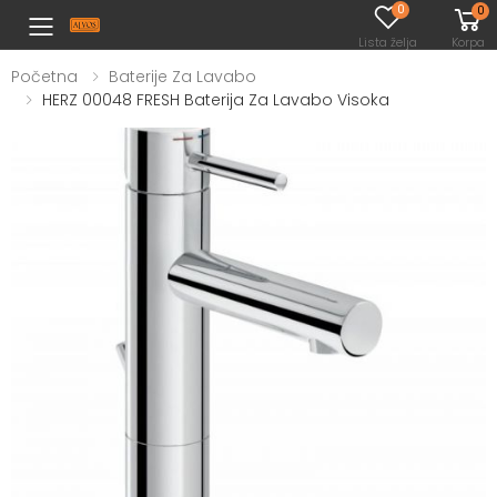
0
0
Toggle mobile menu
Lista želja
Korpa
Početna
Baterije Za Lavabo
HERZ 00048 FRESH Baterija Za Lavabo Visoka