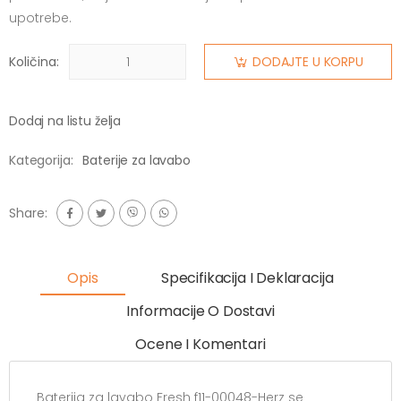
upotrebe.
Količina:
DODAJTE U KORPU
Dodaj na listu želja
Kategorija:
Baterije za lavabo
Share:
Opis
Specifikacija I Deklaracija
Informacije O Dostavi
Ocene I Komentari
Baterija za lavabo Fresh f11-00048-Herz se