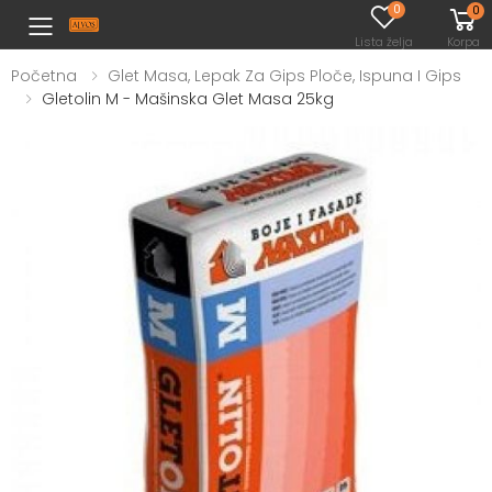
0
0
Toggle mobile menu
Lista želja
Korpa
Početna
Glet Masa, Lepak Za Gips Ploče, Ispuna I Gips
Gletolin M - Mašinska Glet Masa 25kg