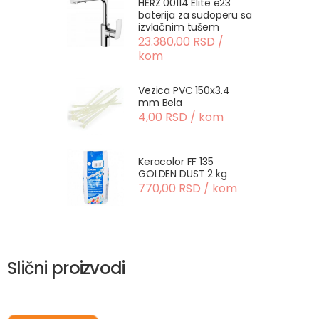
HERZ 00114 Elite e23
baterija za sudoperu sa
izvlačnim tušem
23.380,00 RSD /
kom
Vezica PVC 150x3.4
mm Bela
4,00 RSD / kom
Keracolor FF 135
GOLDEN DUST 2 kg
770,00 RSD / kom
Slični proizvodi