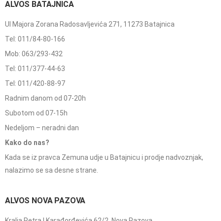
ALVOS BATAJNICA
Ul Majora Zorana Radosavljevića 271, 11273 Batajnica
Tel: 011/84-80-166
Mob: 063/293-432
Tel: 011/377-44-63
Tel: 011/420-88-97
Radnim danom od 07-20h
Subotom od 07-15h
Nedeljom – neradni dan
Kako do nas?
Kada se iz pravca Zemuna udje u Batajnicu i prodje nadvoznjak,
nalazimo se sa desne strane.
ALVOS NOVA PAZOVA
Kralja Petra I Karađorđevića 62/2, Nova Pazova