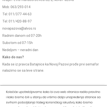
Mob: 063/293-014
Tel: 011/377-44-63
Tel: 011/420-88-97
novapazova@alvos.rs
Radnim danom od 07-20h
Subotom od 07-15h
Nedeljom – neradni dan
Kako do nas?
Kada se iz pravca Batajnice ka Novoj Pazovi prođe prvi semafor
nalazimo se sa leve strane.
Social Media
Kolačiće upotrebljavamo kako bi ova web stranica radila pravilno
i kako bismo bili u stanju da vršimo dalja unapređenja stranice sa
Dostava i
Politika
Kako
Reklamacije i pravo
svrhom poboljšanja Vašeg korisničkog iskustva, kako bismo
način