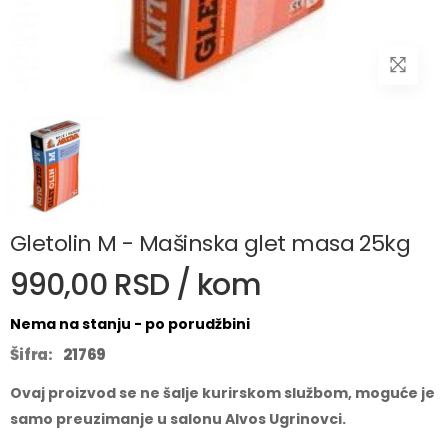
Gletolin M - Mašinska glet masa 25kg
990,00 RSD / kom
Nema na stanju - po porudžbini
Šifra:
21769
Ovaj proizvod se ne šalje kurirskom službom, moguće je
samo preuzimanje u salonu Alvos Ugrinovci.