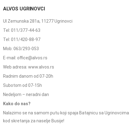
ALVOS UGRINOVCI
Ul Zemunska 281a, 11277 Ugrinovci
Tel: 011/377-44-63
Tel: 011/420-88-97
Mob: 063/293-053
E-mail: office@alvos.rs
Web adresa: www.alvos.rs
Radnim danom od 07-20h
Subotom od 07-15h
Nedeljom – neradni dan
Kako do nas?
Nalazimo se na samom putu koji spaja Batajnicu sa Ugrinovcima
kod skretanja za naselje Busije!