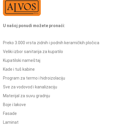
U našoj ponudi možete pronaći:
Preko 3.000 vrsta zidnih i podnih keramičkih pločica
Veliki izbor sanitarija za kupatilo
Kupatilski nameštaj
Kade i tuš kabine
Program za termo i hidroizolaciju
Sve za vodovod i kanalizaciju
Materijal za suvu gradnju
Boje i lakove
Fasade
Laminat