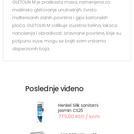
GLETOLIN M je praškasta masa, namenjena za
mašinsko gletovanje unutrašnjih, čvrsto
malterisanih zidnih površina i gips kartonskih
ploča. GLETOLIN M odlikuje izuzetna belina, lakoća
nanošenja i obradivost. Izravnane površine, koje su
potpuno suve, mogu se bojiti svim vrstama
disperzionih boja.
Poslednje viđeno
Henkel Silik sanitarni
jasmin CS25
775,00 RSD / kom