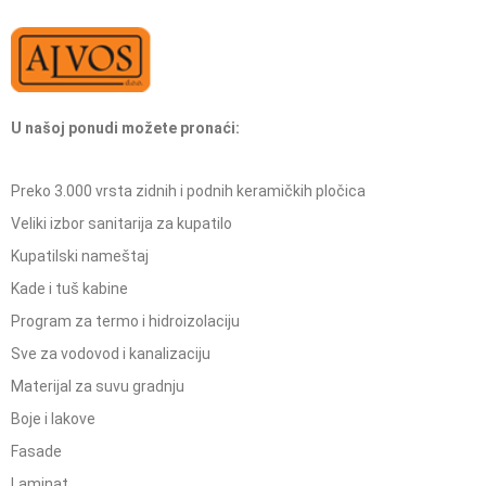
U našoj ponudi možete pronaći:
Preko 3.000 vrsta zidnih i podnih keramičkih pločica
Veliki izbor sanitarija za kupatilo
Kupatilski nameštaj
Kade i tuš kabine
Program za termo i hidroizolaciju
Sve za vodovod i kanalizaciju
Materijal za suvu gradnju
Boje i lakove
Fasade
Laminat