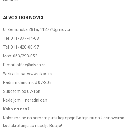
ALVOS UGRINOVCI
Ul Zemunska 281a, 11277 Ugrinovci
Tel: 011/377-44-63
Tel: 011/420-88-97
Mob: 063/293-053
E-mail: office@alvos.rs
Web adresa: www.alvos.rs
Radnim danom od 07-20h
Subotom od 07-15h
Nedeljom – neradni dan
Kako do nas?
Nalazimo se na samom putu koji spaja Batajnicu sa Ugrinovcima
kod skretanja za naselje Busije!