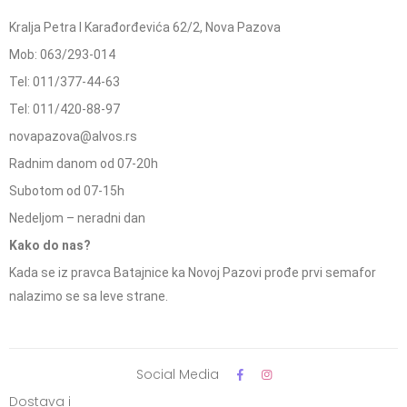
Kralja Petra I Karađorđevića 62/2, Nova Pazova
Mob: 063/293-014
Tel: 011/377-44-63
Tel: 011/420-88-97
novapazova@alvos.rs
Radnim danom od 07-20h
Subotom od 07-15h
Nedeljom – neradni dan
Kako do nas?
Kada se iz pravca Batajnice ka Novoj Pazovi prođe prvi semafor
nalazimo se sa leve strane.
Social Media
Dostava i