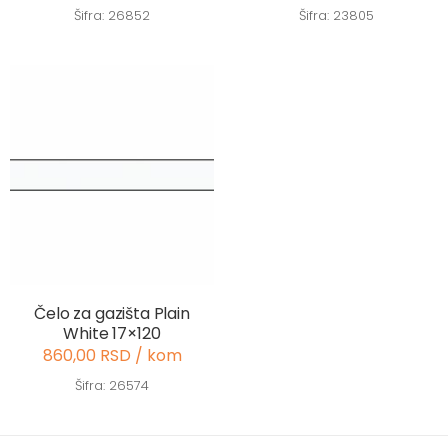
Šifra: 26852
Šifra: 23805
Čelo za gazišta Plain
White 17×120
860,00 RSD / kom
Šifra: 26574