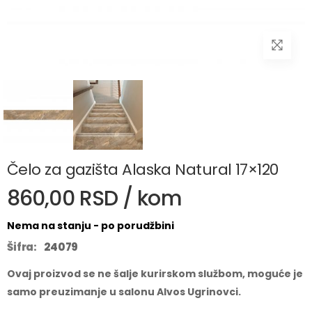
Čelo za gazišta Alaska Natural 17×120
860,00 RSD / kom
Nema na stanju - po porudžbini
Šifra:
24079
Ovaj proizvod se ne šalje kurirskom službom, moguće je
samo preuzimanje u salonu Alvos Ugrinovci.