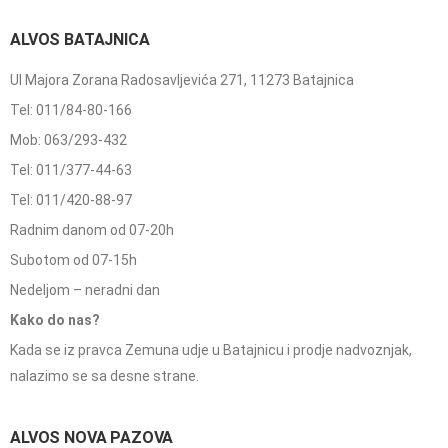
ALVOS BATAJNICA
Ul Majora Zorana Radosavljevića 271, 11273 Batajnica
Tel: 011/84-80-166
Mob: 063/293-432
Tel: 011/377-44-63
Tel: 011/420-88-97
Radnim danom od 07-20h
Subotom od 07-15h
Nedeljom – neradni dan
Kako do nas?
Kada se iz pravca Zemuna udje u Batajnicu i prodje nadvoznjak,
nalazimo se sa desne strane.
ALVOS NOVA PAZOVA