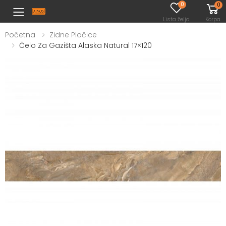
0
0
Toggle mobile menu
Lista želja
Korpa
Početna
Zidne Pločice
Čelo Za Gazišta Alaska Natural 17×120