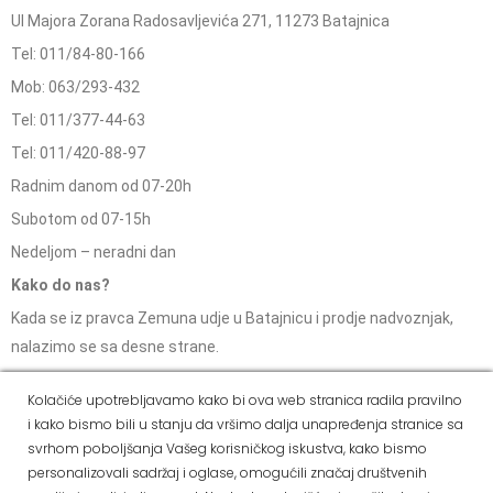
Ul Majora Zorana Radosavljevića 271, 11273 Batajnica
Tel: 011/84-80-166
Mob: 063/293-432
Tel: 011/377-44-63
Tel: 011/420-88-97
Radnim danom od 07-20h
Subotom od 07-15h
Nedeljom – neradni dan
Kako do nas?
Kada se iz pravca Zemuna udje u Batajnicu i prodje nadvoznjak,
nalazimo se sa desne strane.
Kolačiće upotrebljavamo kako bi ova web stranica radila pravilno
ALVOS NOVA PAZOVA
i kako bismo bili u stanju da vršimo dalja unapređenja stranice sa
svrhom poboljšanja Vašeg korisničkog iskustva, kako bismo
Kralja Petra I Karađorđevića 62/2, Nova Pazova
personalizovali sadržaj i oglase, omogućili značaj društvenih
Mob: 063/293-014