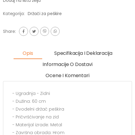
Dodaj na listu želja
Kategorija:
Držači za peškire
Share:
Opis
Specifikacija I Deklaracija
Informacije O Dostavi
Ocene I Komentari
- Ugradnja - Zidni
- Dužina: 60 cm
- Dvodelni držač peškira
- Pričvršćivanje na zid
- Materijal izrade: Metal
- Završna obrada: Hrom