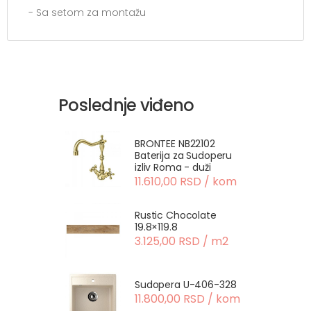
- Sa setom za montažu
Poslednje viđeno
BRONTEE NB22102
Baterija za Sudoperu
izliv Roma - duži
11.610,00 RSD / kom
Rustic Chocolate
19.8×119.8
3.125,00 RSD / m2
Sudopera U-406-328
11.800,00 RSD / kom