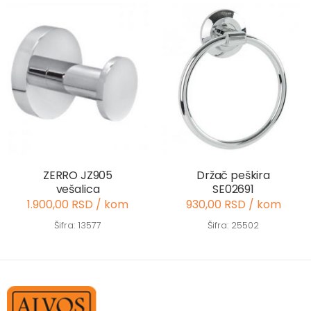
ZERRO JZ905
Držač peškira
vešalica
SE02691
1.900,00 RSD / kom
930,00 RSD / kom
Šifra: 13577
Šifra: 25502