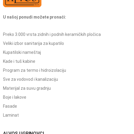
U našoj ponudi možete pronaći:
Preko 3.000 vrsta zidnih i podnih keramičkih pločica
Veliki izbor sanitarija za kupatilo
Kupatilski nameštaj
Kade i tuš kabine
Program za termo i hidroizolaciju
Sve za vodovod i kanalizaciju
Materijal za suvu gradnju
Boje i lakove
Fasade
Laminat
ALVOS UGRINOVCI