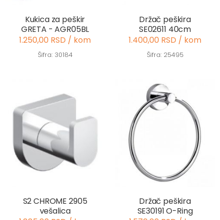
Kukica za peškir
Držač peškira
GRETA - AGR05BL
SE02611 40cm
1.250,00 RSD / kom
1.400,00 RSD / kom
Šifra: 30184
Šifra: 25495
S2 CHROME 2905
Držač peškira
vešalica
SE30191 O-Ring