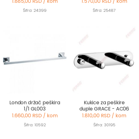
1.885,00 RSD / kom
1.570,00 RSD / kom
Šifra: 24399
Šifra: 25487
London držač peškira
Kukice za peškire
1/1 GL003
duple GRACE - AC06
1.660,00 RSD / kom
1.810,00 RSD / kom
Šifra: 10592
Šifra: 30195