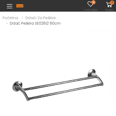
0
0
Toggle mobile menu
Lista želja
Korpa
Početna
Držači Za Peškire
Držač Peškira SE02612 60cm