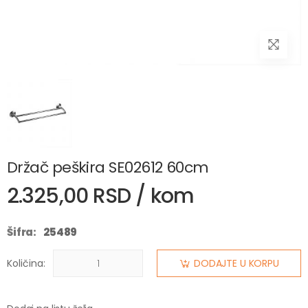
Držač peškira SE02612 60cm
2.325,00 RSD / kom
Šifra:
25489
Količina:
DODAJTE U KORPU