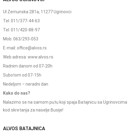
Ul Zemunska 281a, 11277 Ugrinovci
Tel: 011/377-44-63
Tel: 011/420-88-97
Mob: 063/293-053
E-mail: office@alvos.rs
Web adresa: www.alvos.rs
Radnim danom od 07-20h
Subotom od 07-15h
Nedeljom – neradni dan
Kako do nas?
Nalazimo se na samom putu koji spaja Batajnicu sa Ugrinovcima
kod skretanja za naselje Busije!
ALVOS BATAJNICA