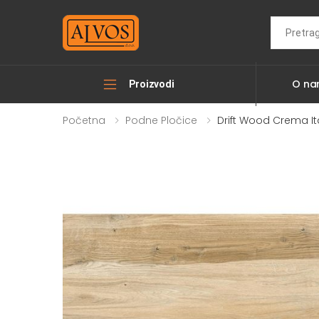
Search
O n
Proizvodi
Početna
Podne Pločice
Drift Wood Crema It