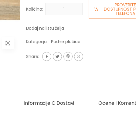
PROVERITE
Količina:
DOSTUPNOST P
TELEFONA
Dodaj na listu želja
Kategorija:
Podne pločice
Share:
Informacije O Dostavi
Ocene I Koment