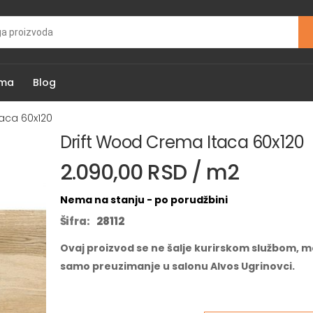
ama
Blog
aca 60x120
Drift Wood Crema Itaca 60x120
2.090,00 RSD / m2
Nema na stanju - po porudžbini
Šifra:
28112
Ovaj proizvod se ne šalje kurirskom službom, m
samo preuzimanje u salonu Alvos Ugrinovci.