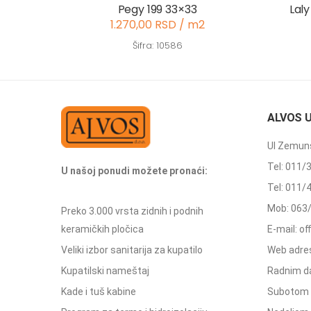
Pegy 199 33×33
Laly
1.270,00 RSD / m2
Šifra: 10586
ALVOS 
Ul Zemuns
Tel: 011/
U našoj ponudi možete pronaći:
Tel: 011/
Mob: 063
Preko 3.000 vrsta zidnih i podnih
keramičkih pločica
E-mail: o
Veliki izbor sanitarija za kupatilo
Web adres
Kupatilski nameštaj
Radnim d
Kade i tuš kabine
Subotom 