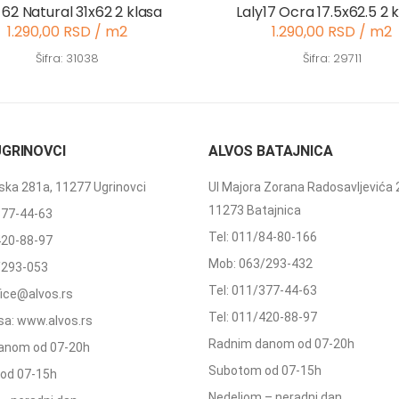
 62 Natural 31x62 2 klasa
Laly17 Ocra 17.5x62.5 2 
1.290,00 RSD / m2
1.290,00 RSD / m2
Šifra: 31038
Šifra: 29711
UGRINOVCI
ALVOS BATAJNICA
ka 281a, 11277 Ugrinovci
Ul Majora Zorana Radosavljevića 
11273 Batajnica
377-44-63
Tel: 011/84-80-166
420-88-97
Mob: 063/293-432
/293-053
Tel: 011/377-44-63
ffice@alvos.rs
Tel: 011/420-88-97
a: www.alvos.rs
Radnim danom od 07-20h
anom od 07-20h
Subotom od 07-15h
od 07-15h
Nedeljom – neradni dan