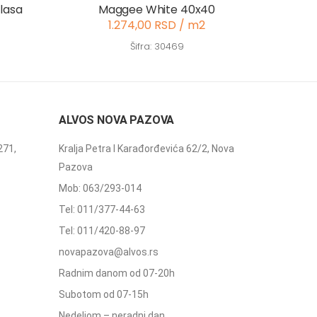
klasa
Maggee White 40x40
1.274,00 RSD / m2
Šifra: 30469
ALVOS NOVA PAZOVA
271,
Kralja Petra I Karađorđevića 62/2, Nova
Pazova
Mob: 063/293-014
Tel: 011/377-44-63
Tel: 011/420-88-97
novapazova@alvos.rs
Radnim danom od 07-20h
Subotom od 07-15h
Nedeljom – neradni dan