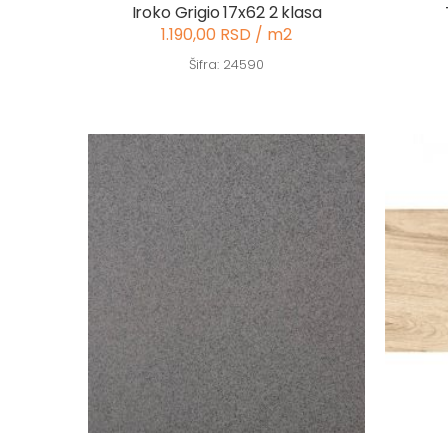
Iroko Grigio 17x62 2 klasa
1.190,00 RSD / m2
Šifra: 24590