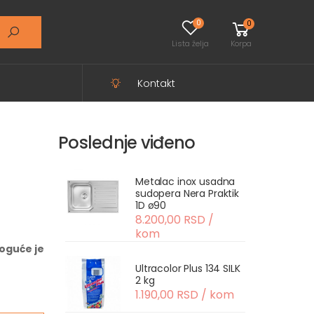
0
0
Lista želja
Korpa
Kontakt
Poslednje viđeno
Metalac inox usadna
sudopera Nera Praktik
1D ø90
8.200,00 RSD /
kom
oguće je
Ultracolor Plus 134 SILK
2 kg
1.190,00 RSD / kom