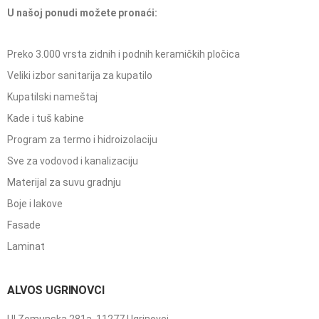
U našoj ponudi možete pronaći:
Preko 3.000 vrsta zidnih i podnih keramičkih pločica
Veliki izbor sanitarija za kupatilo
Kupatilski nameštaj
Kade i tuš kabine
Program za termo i hidroizolaciju
Sve za vodovod i kanalizaciju
Materijal za suvu gradnju
Boje i lakove
Fasade
Laminat
ALVOS UGRINOVCI