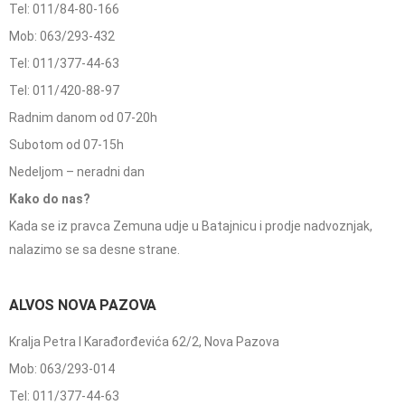
Tel: 011/84-80-166
Mob: 063/293-432
Tel: 011/377-44-63
Tel: 011/420-88-97
Radnim danom od 07-20h
Subotom od 07-15h
Nedeljom – neradni dan
Kako do nas?
Kada se iz pravca Zemuna udje u Batajnicu i prodje nadvoznjak,
nalazimo se sa desne strane.
ALVOS NOVA PAZOVA
Kralja Petra I Karađorđevića 62/2, Nova Pazova
Mob: 063/293-014
Tel: 011/377-44-63