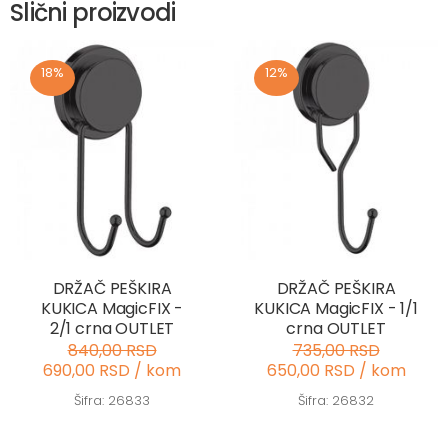
Slični proizvodi
18%
12%
DRŽAČ PEŠKIRA
DRŽAČ PEŠKIRA
KUKICA MagicFIX -
KUKICA MagicFIX - 1/1
2/1 crna OUTLET
crna OUTLET
840,00 RSD
735,00 RSD
690,00 RSD / kom
650,00 RSD / kom
Šifra: 26833
Šifra: 26832