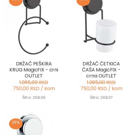
DRŽAČ PEŠKIRA
DRŽAČ ČETKICA
KRUG MagicFIX - crni
ČAŠA MagicFIX -
OUTLET
crna OUTLET
1.065,00 RSD
1.065,00 RSD
750,00 RSD / kom
750,00 RSD / kom
Šifra: 26836
Šifra: 26837
29%