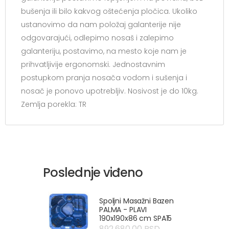
bušenja ili bilo kakvog oštećenja pločica. Ukoliko
ustanovimo da nam položaj galanterije nije
odgovarajući, odlepimo nosaš i zalepimo
galanteriju, postavimo, na mesto koje nam je
prihvatljivije ergonomski. Jednostavnim
postupkom pranja nosača vodom i sušenja i
nosač je ponovo upotrebljiv. Nosivost je do 10kg.
Zemlja porekla: TR
Poslednje viđeno
Spoljni Masažni Bazen
PALMA - PLAVI
190x190x86 cm SPA15
892.680,00 RSD