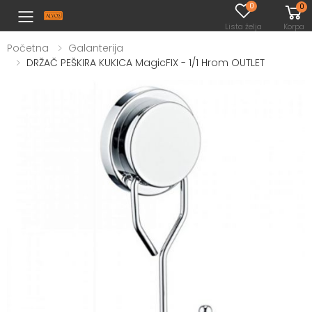
0
0
Toggle mobile menu
Lista želja
Korpa
Početna
Galanterija
DRŽAČ PEŠKIRA KUKICA MagicFIX - 1/1 Hrom OUTLET