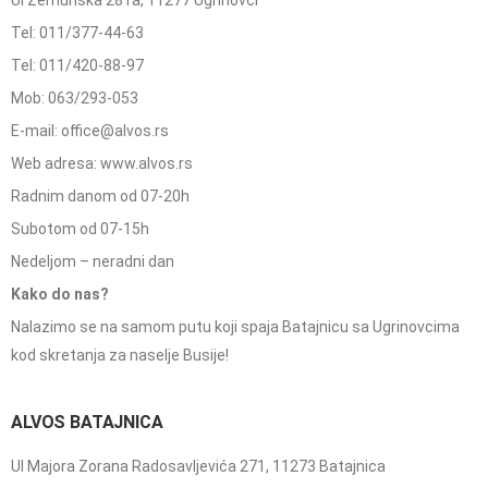
Ul Zemunska 281a, 11277 Ugrinovci
Tel: 011/377-44-63
Tel: 011/420-88-97
Mob: 063/293-053
E-mail: office@alvos.rs
Web adresa: www.alvos.rs
Radnim danom od 07-20h
Subotom od 07-15h
Nedeljom – neradni dan
Kako do nas?
Nalazimo se na samom putu koji spaja Batajnicu sa Ugrinovcima
kod skretanja za naselje Busije!
ALVOS BATAJNICA
Ul Majora Zorana Radosavljevića 271, 11273 Batajnica