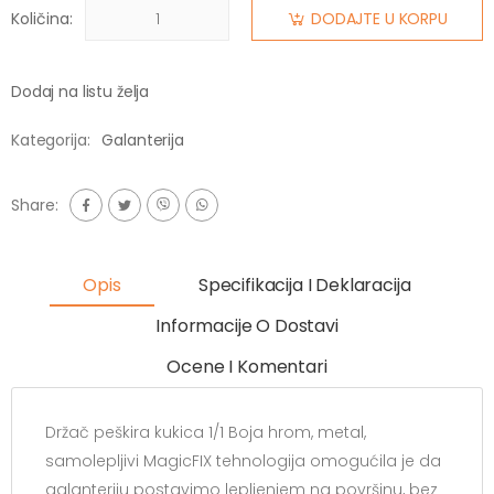
Količina:
DODAJTE U KORPU
Dodaj na listu želja
Kategorija:
Galanterija
Share:
Opis
Specifikacija I Deklaracija
Informacije O Dostavi
Ocene I Komentari
Držač peškira kukica 1/1 Boja hrom, metal,
samolepljivi MagicFIX tehnologija omogućila je da
galanteriju postavimo lepljenjem na površinu, bez