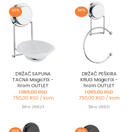
30%
30%
DRŽAČ SAPUNA
DRŽAČ PEŠKIRA
TACNA MagicFIX -
KRUG MagicFIX -
hrom OUTLET
hrom OUTLET
1.065,00 RSD
1.065,00 RSD
750,00 RSD / kom
750,00 RSD / kom
Šifra: 26823
Šifra: 26821
30%
30%