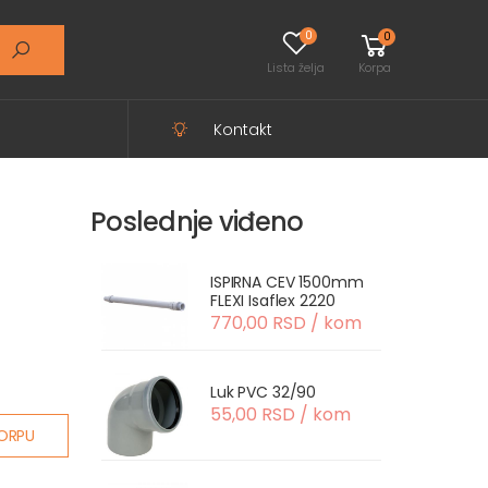
0
0
Lista želja
Korpa
Kontakt
Poslednje viđeno
ISPIRNA CEV 1500mm
FLEXI Isaflex 2220
770,00 RSD / kom
Luk PVC 32/90
55,00 RSD / kom
ORPU