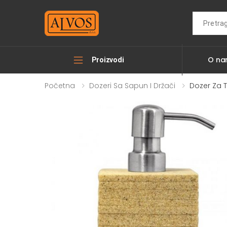
Search
O n
Proizvodi
Početna
Dozeri Sa Sapun I Držači
Dozer Za T