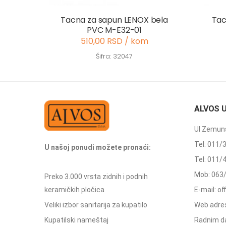
Tacna za sapun LENOX bela
Tac
PVC M-E32-01
510,00 RSD / kom
Šifra: 32047
ALVOS 
Ul Zemuns
Tel: 011/
U našoj ponudi možete pronaći:
Tel: 011/
Mob: 063
Preko 3.000 vrsta zidnih i podnih
keramičkih pločica
E-mail: o
Veliki izbor sanitarija za kupatilo
Web adres
Kupatilski nameštaj
Radnim d