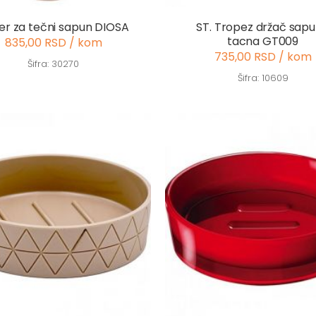
er za tečni sapun DIOSA
ST. Tropez držač sap
tacna GT009
835,00 RSD / kom
735,00 RSD / kom
Šifra: 30270
Šifra: 10609