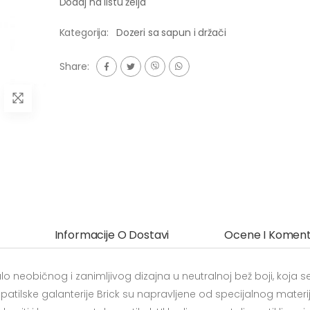
Dodaj na listu želja
Kategorija:
Dozeri sa sapun i držači
Share:
Informacije O Dostavi
Ocene I Koment
o neobičnog i zanimljivog dizajna u neutralnoj bež boji, koja s
atilske galanterije Brick su napravljene od specijalnog materi