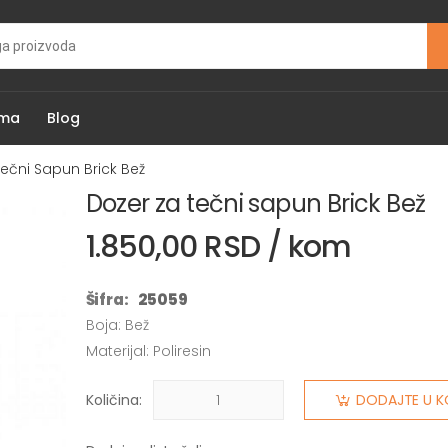
ama
Blog
ečni Sapun Brick Bež
Dozer za tečni sapun Brick Bež
1.850,00 RSD / kom
Šifra:
25059
Boja: Bež
Materijal: Poliresin
Količina:
DODAJTE U K