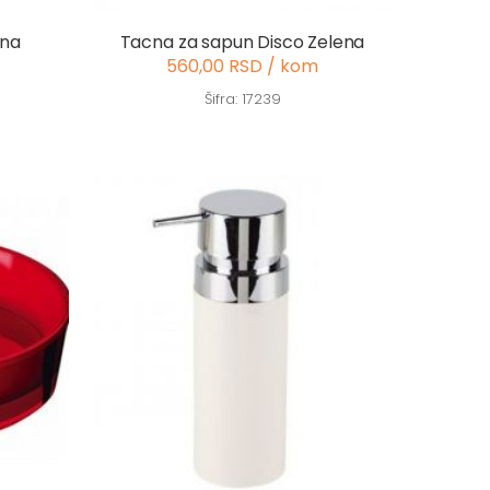
una
Tacna za sapun Disco Zelena
560,00 RSD / kom
Šifra: 17239