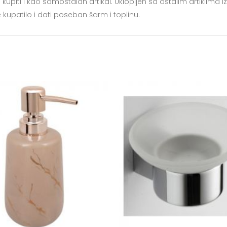
kupiti i kao samostalan artikal. Uklopljen sa ostalim artiklima iz
e kupatilo i dati poseban šarm i toplinu.