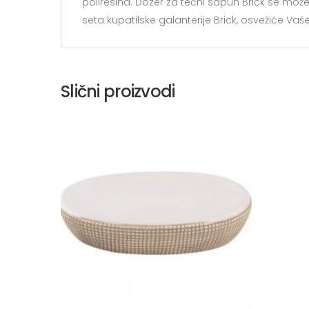
poliresina. Dozer za tečni sapun Brick se može 
seta kupatilske galanterije Brick, osvežiće Vaš
Slični proizvodi