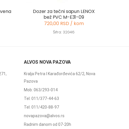
rvena
Dozer za tečni sapun LENOX
bež PVC M-E31-09
720,00 RSD / kom
Šifra: 32046
ALVOS NOVA PAZOVA
271,
Kralja Petra I Karađorđevića 62/2, Nova
Pazova
Mob: 063/293-014
Tel: 011/377-44-63
Tel: 011/420-88-97
novapazova@alvos.rs
Radnim danom od 07-20h