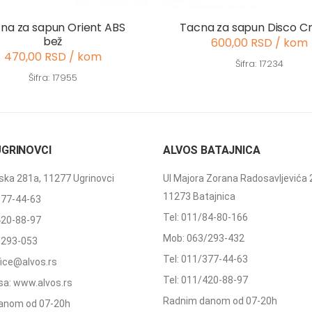
na za sapun Orient ABS
Tacna za sapun Disco C
bež
600,00 RSD / kom
470,00 RSD / kom
Šifra: 17234
Šifra: 17955
UGRINOVCI
ALVOS BATAJNICA
ka 281a, 11277 Ugrinovci
Ul Majora Zorana Radosavljevića 
11273 Batajnica
377-44-63
Tel: 011/84-80-166
420-88-97
Mob: 063/293-432
/293-053
Tel: 011/377-44-63
ffice@alvos.rs
Tel: 011/420-88-97
a: www.alvos.rs
Radnim danom od 07-20h
anom od 07-20h