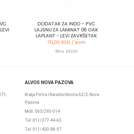
PVC
DODATAK ZA INDO - PVC
LEVI
LAJSNU ZA LAMINAT 06 OAK
LAPLANT - LEVI ZAVRŠETAK
70,00 RSD / kom
Šifra: 24320
ALVOS NOVA PAZOVA
271,
Kralja Petra I Karađorđevića 62/2, Nova
Pazova
Mob: 063/293-014
Tel: 011/377-44-63
Tel: 011/420-88-97