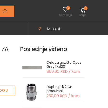
0
0
Lista želja
Korpa
Kontakt
 ZA
Poslednje viđeno
Čelo za gazišta Opus
Grey 17x120
860,00 RSD / kom
Dupli nipl 1/2 CH
ORPU
produženi
230,00 RSD / kom