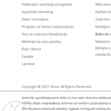
Veliki izbor sanitarija za kupatilo
Web adres
Kupatilski nameštaj
Radnim d
Kade i tuš kabine
Subotom 
Program za termo i hidroizolaciju
Nedeljom 
Sve za vodovod i kanalizaciju
Kako do 
Materijal za suvu gradnju
Nalazimo 
Batajnicu
Boje i lakove
naselje Bu
Fasade
Laminat
Copyright © 2021 Alvos. All Rights Reserved.
Izrada internet prodavnice i SEO - Web Business
Kolačiće upotrebljavamo kako bi ova web stranica radila pra
Solutions
vršimo dalja unapređenja stranice sa svrhom poboljšanja V
bismo personalizovali sadržaj i oglase, omogućili značaj dru