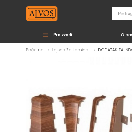
Search
O n
Proizvodi
Početna
Lajsne Za Laminat
DODATAK ZA INDO