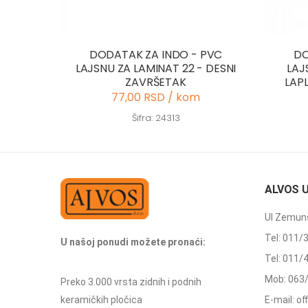
DODATAK ZA INDO - PVC
DO
LAJSNU ZA LAMINAT 22 - DESNI
LAJ
ZAVRŠETAK
LAP
77,00 RSD / kom
Šifra: 24313
ALVOS 
Ul Zemuns
Tel: 011/
U našoj ponudi možete pronaći:
Tel: 011/
Mob: 063
Preko 3.000 vrsta zidnih i podnih
keramičkih pločica
E-mail: o