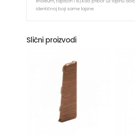
linoleum, tapison i sl).Kao pribor uz lajsnu dolaze
identičnoj boji same lajsne.
Slični proizvodi