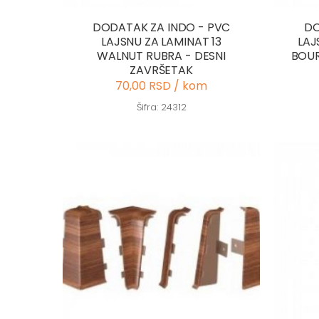
DODATAK ZA INDO - PVC
DO
LAJSNU ZA LAMINAT 13
LAJ
WALNUT RUBRA - DESNI
BOUR
ZAVRŠETAK
70,00 RSD / kom
Šifra: 24312