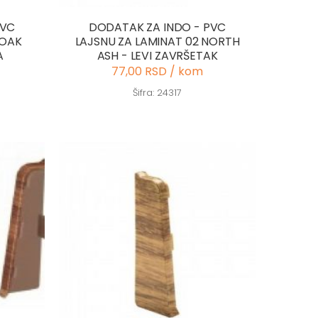
PVC
DODATAK ZA INDO - PVC
 OAK
LAJSNU ZA LAMINAT 02 NORTH
A
ASH - LEVI ZAVRŠETAK
77,00 RSD / kom
Šifra: 24317