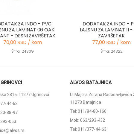
DATAK ZA INDO - PVC
DODATAK ZA INDO - 
SNU ZA LAMINAT 06 OAK
LAJSNU ZA LAMINAT 11 - 
LANT - DESNI ZAVRŠETAK
ZAVRŠETAK
70,00 RSD / kom
77,00 RSD / kom
Šifra: 24309
Šifra: 24322
UGRINOVCI
ALVOS BATAJNICA
ka 281a, 11277 Ugrinovci
Ul Majora Zorana Radosavljevića 
11273 Batajnica
377-44-63
Tel: 011/84-80-166
420-88-97
Mob: 063/293-432
/293-053
Tel: 011/377-44-63
ffice@alvos.rs