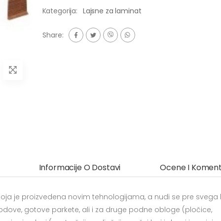
Kategorija:
Lajsne za laminat
Share:
Informacije O Dostavi
Ocene I Koment
 koja je proizvedena novim tehnologijama, a nudi se pre svega
dove, gotove parkete, ali i za druge podne obloge (pločice,