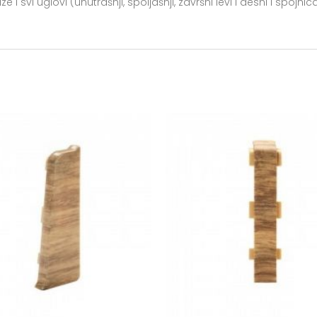
 i svi uglovi (unutrašnji, spoljašnji, završni levi i desni i spojnic