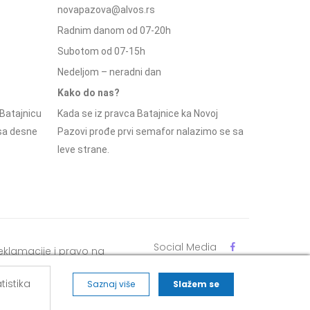
novapazova@alvos.rs
Radnim danom od 07-20h
Subotom od 07-15h
Nedeljom – neradni dan
Kako do nas?
Batajnicu
Kada se iz pravca Batajnice ka Novoj
 sa desne
Pazovi prođe prvi semafor nalazimo se sa
leve strane.
Social Media
eklamacije i pravo na
dustajanje
tistika
Saznaj više
Slažem se