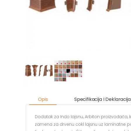
Opis
Specifikacija I Deklaracija
Dodatak za Indo lajsnu, Arbiton proizvođača,
zamena za drvenu cokl lajsnu uz laminatne po