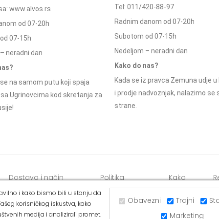
Tel: 011/420-88-97
a: www.alvos.rs
Radnim danom od 07-20h
anom od 07-20h
Subotom od 07-15h
od 07-15h
Nedeljom – neradni dan
– neradni dan
Kako do nas?
nas?
Kada se iz pravca Zemuna udje u 
se na samom putu koji spaja
i prodje nadvoznjak, nalazimo se
 sa Ugrinovcima kod skretanja za
strane.
sije!
Dostava i način
Politika
Kako
R
plaćanja
privatnosti
kupiti
o
vilno i kako bismo bili u stanju da
Obavezni
Trajni
Sta
ašeg korisničkog iskustva, kako
štvenih medija i analizirali promet.
Marketing