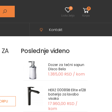
0
0
Lista želja
Korpa
Kontakt
 ZA
Poslednje viđeno
Dozer za tečni sapun
Disco Bela
1.385,00 RSD / kom
HERZ 00089B Elite e12B
baterija za lavabo
visoka
ORPU
17.960,00 RSD /
kom