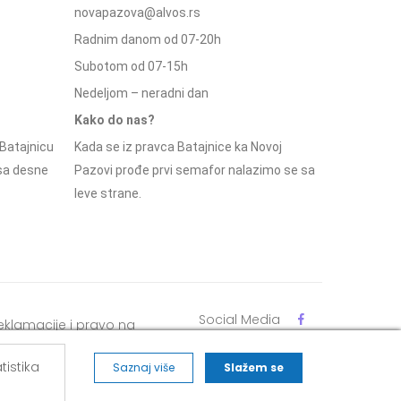
novapazova@alvos.rs
Radnim danom od 07-20h
Subotom od 07-15h
Nedeljom – neradni dan
Kako do nas?
Batajnicu
Kada se iz pravca Batajnice ka Novoj
 sa desne
Pazovi prođe prvi semafor nalazimo se sa
leve strane.
Social Media
eklamacije i pravo na
dustajanje
tistika
Saznaj više
Slažem se