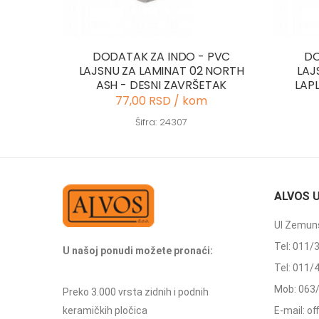
DODATAK ZA INDO - PVC
DO
LAJSNU ZA LAMINAT 02 NORTH
LAJ
ASH - DESNI ZAVRŠETAK
LAP
77,00 RSD / kom
Šifra: 24307
ALVOS 
Ul Zemuns
Tel: 011/
U našoj ponudi možete pronaći:
Tel: 011/
Mob: 063
Preko 3.000 vrsta zidnih i podnih
keramičkih pločica
E-mail: o