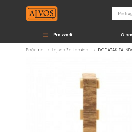
Search
O n
Proizvodi
Početna
Lajsne Za Laminat
DODATAK ZA INDO