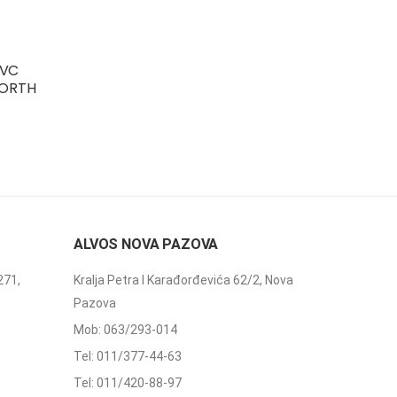
PVC
NORTH
ALVOS NOVA PAZOVA
271,
Kralja Petra I Karađorđevića 62/2, Nova
Pazova
Mob: 063/293-014
Tel: 011/377-44-63
Tel: 011/420-88-97