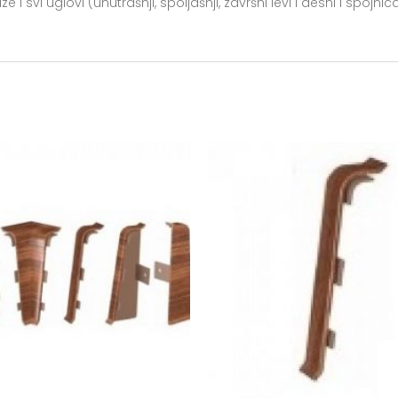
 i svi uglovi (unutrašnji, spoljašnji, završni levi i desni i spojnic