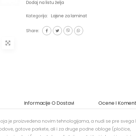
Dodaj na listu želja
Kategorija:
Lajsne za laminat
Share:
Informacije O Dostavi
Ocene I Koment
 koja je proizvedena novim tehnologijama, a nudi se pre svega
dove, gotove parkete, ali i za druge podne obloge (pločice,