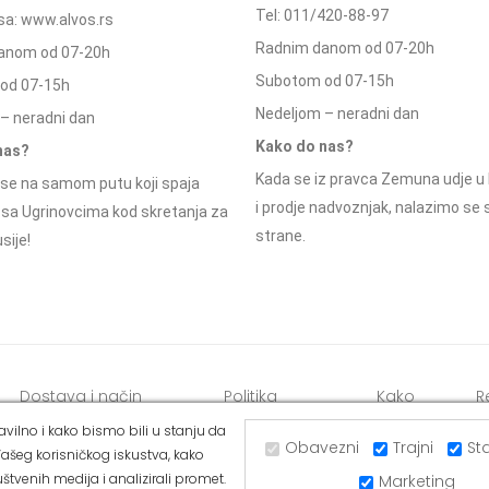
Tel: 011/420-88-97
a: www.alvos.rs
Radnim danom od 07-20h
anom od 07-20h
Subotom od 07-15h
od 07-15h
Nedeljom – neradni dan
– neradni dan
Kako do nas?
nas?
Kada se iz pravca Zemuna udje u 
se na samom putu koji spaja
i prodje nadvoznjak, nalazimo se
 sa Ugrinovcima kod skretanja za
strane.
sije!
Dostava i način
Politika
Kako
R
plaćanja
privatnosti
kupiti
o
vilno i kako bismo bili u stanju da
Obavezni
Trajni
Sta
ašeg korisničkog iskustva, kako
štvenih medija i analizirali promet.
Marketing