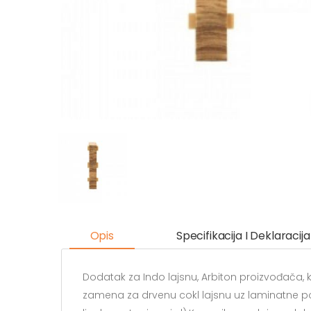
Opis
Specifikacija I Deklaracija
Dodatak za Indo lajsnu, Arbiton proizvođača,
zamena za drvenu cokl lajsnu uz laminatne po