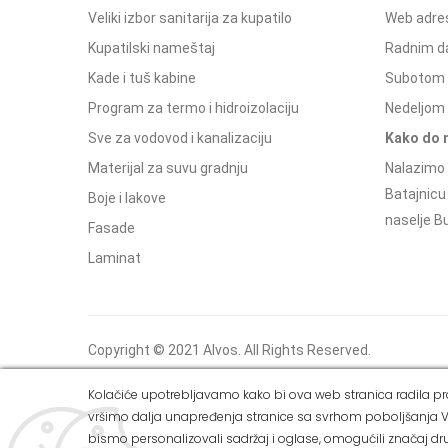
Veliki izbor sanitarija za kupatilo
Web adres
Kupatilski nameštaj
Radnim d
Kade i tuš kabine
Subotom 
Program za termo i hidroizolaciju
Nedeljom 
Sve za vodovod i kanalizaciju
Kako do 
Materijal za suvu gradnju
Nalazimo 
Batajnicu
Boje i lakove
naselje Bu
Fasade
Laminat
Copyright © 2021 Alvos. All Rights Reserved.
Izrada internet prodavnice i SEO - Web Business
Kolačiće upotrebljavamo kako bi ova web stranica radila pra
Solutions
vršimo dalja unapređenja stranice sa svrhom poboljšanja V
bismo personalizovali sadržaj i oglase, omogućili značaj dru