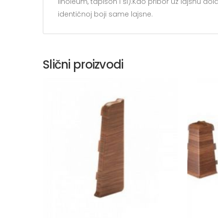
linoleum, tapison i sl).Kao pribor uz lajsnu dolaze
identičnoj boji same lajsne.
Slični proizvodi