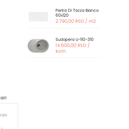
Pietra Di Tazza Bianco
60x120
2.790,00 RSD / m2
Sudopera U-110-310
14.600,00 RSD /
kom
ari
 kao