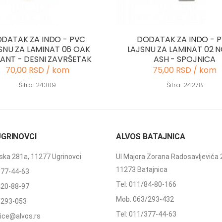
DATAK ZA INDO - PVC
DODATAK ZA INDO - 
SNU ZA LAMINAT 06 OAK
LAJSNU ZA LAMINAT 02 
LANT - DESNI ZAVRŠETAK
ASH - SPOJNICA
70,00 RSD / kom
75,00 RSD / kom
Šifra: 24309
Šifra: 24278
UGRINOVCI
ALVOS BATAJNICA
ka 281a, 11277 Ugrinovci
Ul Majora Zorana Radosavljevića 
11273 Batajnica
377-44-63
Tel: 011/84-80-166
420-88-97
Mob: 063/293-432
/293-053
Tel: 011/377-44-63
ffice@alvos.rs