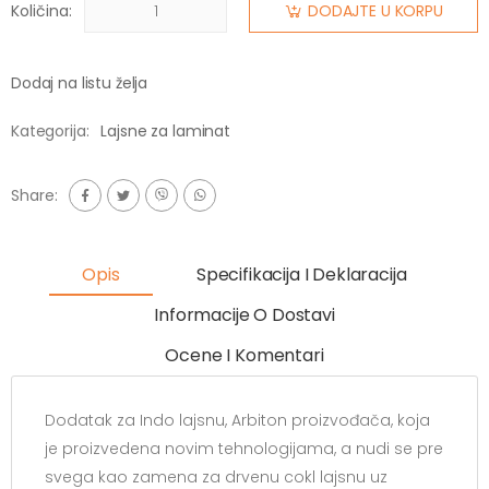
Količina:
DODAJTE U KORPU
Dodaj na listu želja
Kategorija:
Lajsne za laminat
Share:
Opis
Specifikacija I Deklaracija
Informacije O Dostavi
Ocene I Komentari
Dodatak za Indo lajsnu, Arbiton proizvođača, koja
je proizvedena novim tehnologijama, a nudi se pre
svega kao zamena za drvenu cokl lajsnu uz