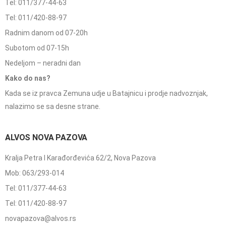
Tel: 011/377-44-63
Tel: 011/420-88-97
Radnim danom od 07-20h
Subotom od 07-15h
Nedeljom – neradni dan
Kako do nas?
Kada se iz pravca Zemuna udje u Batajnicu i prodje nadvoznjak,
nalazimo se sa desne strane.
ALVOS NOVA PAZOVA
Kralja Petra I Karađorđevića 62/2, Nova Pazova
Mob: 063/293-014
Tel: 011/377-44-63
Tel: 011/420-88-97
novapazova@alvos.rs