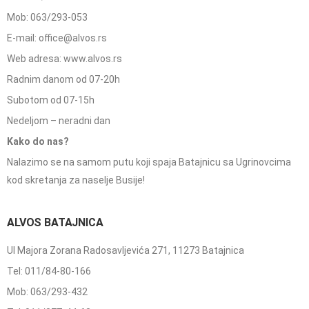
Mob: 063/293-053
E-mail: office@alvos.rs
Web adresa: www.alvos.rs
Radnim danom od 07-20h
Subotom od 07-15h
Nedeljom – neradni dan
Kako do nas?
Nalazimo se na samom putu koji spaja Batajnicu sa Ugrinovcima
kod skretanja za naselje Busije!
ALVOS BATAJNICA
Ul Majora Zorana Radosavljevića 271, 11273 Batajnica
Tel: 011/84-80-166
Mob: 063/293-432