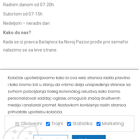
Radnim danom od 07-20h
Subotom od 07-15h
Nedeljom – neradni dan
Kako do nas?
Kada se iz pravca Batajnice ka Novoj Pazovi prođe prvi semafor
nalazimo se sa leve strane.
Social Media
Kolačiće upotrebljavamo kako bi ova web stranica radila pravilno
i kako bismo bili u stanju da vršimo dalja unapređenja stranice sa
Dostava i
Politika
Kako
Reklamacije i pravo
svrhom poboljšanja Vašeg korisničkog iskustva, kako bismo
način
privatnosti
kupiti
na odustajanje
personalizovali sadržaj i oglase, omogućili značaj društvenih
plaćanja
medija i analizirali promet. Nastavkom korišćenja naših stranica
prihvatate upotrebu kolačića.
Copyright © 2021 Alvos. All Rights Reserved.
Izrada internet prodavnice i SEO - Web Business Solutions
Obavezni
Trajni
Statistika
Marketing