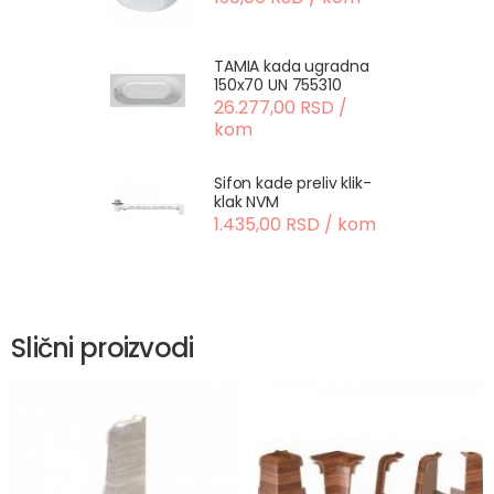
TAMIA kada ugradna
150x70 UN 755310
26.277,00 RSD /
kom
Sifon kade preliv klik-
klak NVM
1.435,00 RSD / kom
Slični proizvodi