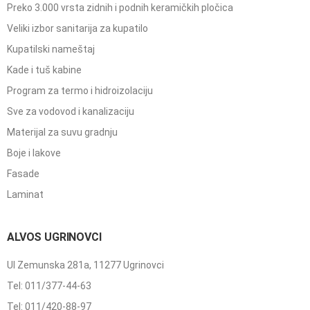
Preko 3.000 vrsta zidnih i podnih keramičkih pločica
Veliki izbor sanitarija za kupatilo
Kupatilski nameštaj
Kade i tuš kabine
Program za termo i hidroizolaciju
Sve za vodovod i kanalizaciju
Materijal za suvu gradnju
Boje i lakove
Fasade
Laminat
ALVOS UGRINOVCI
Ul Zemunska 281a, 11277 Ugrinovci
Tel: 011/377-44-63
Tel: 011/420-88-97