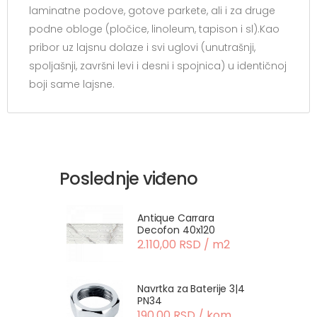
laminatne podove, gotove parkete, ali i za druge
podne obloge (pločice, linoleum, tapison i sl).Kao
pribor uz lajsnu dolaze i svi uglovi (unutrašnji,
spoljašnji, završni levi i desni i spojnica) u identičnoj
boji same lajsne.
Poslednje viđeno
Antique Carrara
Decofon 40x120
2.110,00 RSD / m2
Navrtka za Baterije 3|4
PN34
190,00 RSD / kom