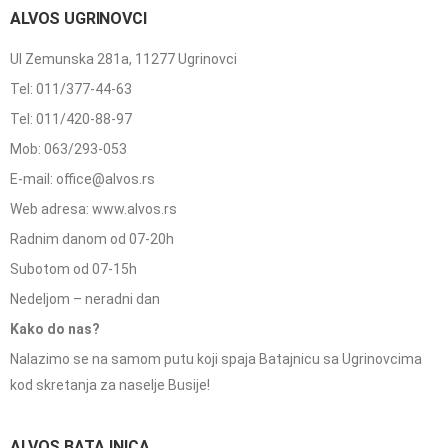
ALVOS UGRINOVCI
Ul Zemunska 281a, 11277 Ugrinovci
Tel: 011/377-44-63
Tel: 011/420-88-97
Mob: 063/293-053
E-mail: office@alvos.rs
Web adresa: www.alvos.rs
Radnim danom od 07-20h
Subotom od 07-15h
Nedeljom – neradni dan
Kako do nas?
Nalazimo se na samom putu koji spaja Batajnicu sa Ugrinovcima
kod skretanja za naselje Busije!
ALVOS BATAJNICA