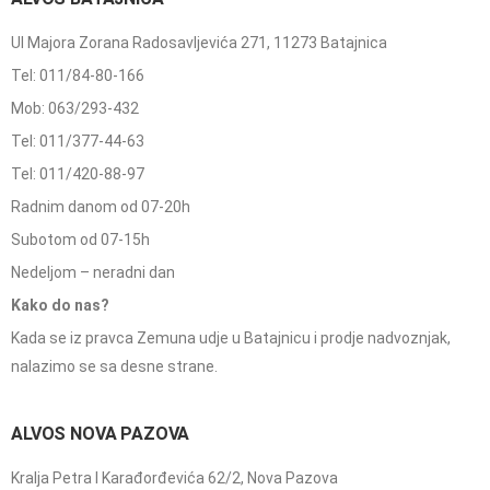
Ul Majora Zorana Radosavljevića 271, 11273 Batajnica
Tel: 011/84-80-166
Mob: 063/293-432
Tel: 011/377-44-63
Tel: 011/420-88-97
Radnim danom od 07-20h
Subotom od 07-15h
Nedeljom – neradni dan
Kako do nas?
Kada se iz pravca Zemuna udje u Batajnicu i prodje nadvoznjak,
nalazimo se sa desne strane.
ALVOS NOVA PAZOVA
Kralja Petra I Karađorđevića 62/2, Nova Pazova