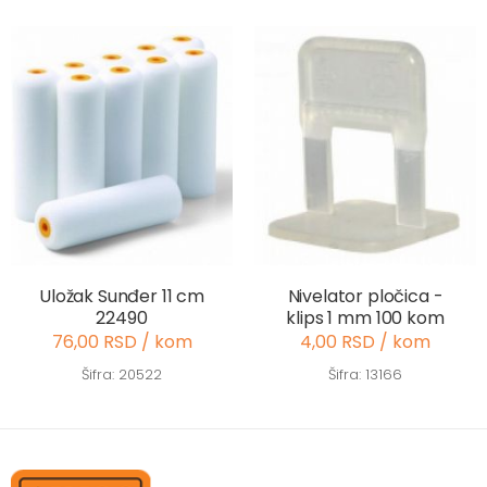
Uložak Sunđer 11 cm
Nivelator pločica -
22490
klips 1 mm 100 kom
76,00 RSD / kom
4,00 RSD / kom
Šifra: 20522
Šifra: 13166