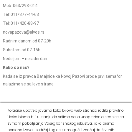
Mob: 063/293-014
Tel: 011/377-44-63
Tel: 011/420-88-97
novapazova@alvos.rs
Radnim danom od 07-20h
Subotom od 07-15h
Nedeljom – neradni dan
Kako do nas?
Kada se iz pravca Batajnice ka Novoj Pazovi prođe prvi semafor
nalazimo se sa leve strane.
Social Media
Kolačiće upotrebljavamo kako bi ova web stranica radila pravilno
i kako bismo bili u stanju da vršimo dalja unapređenja stranice sa
Dostava i
Politika
Kako
Reklamacije i pravo
svrhom poboljšanja Vašeg korisničkog iskustva, kako bismo
način
privatnosti
kupiti
na odustajanje
personalizovali sadržaj i oglase, omogućili značaj društvenih