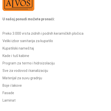
U našoj ponudi možete pronaći:
Preko 3.000 vrsta zidnih i podnih keramičkih pločica
Veliki izbor sanitarija za kupatilo
Kupatilski nameštaj
Kade i tuš kabine
Program za termo i hidroizolaciju
Sve za vodovod i kanalizaciju
Materijal za suvu gradnju
Boje i lakove
Fasade
Laminat