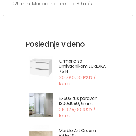
<25 mm. Max brzina okretaja: 80 m/s
Poslednje viđeno
Ormarić sa
umivaonikom EURIDIKA
75 H
30.780,00 RSD /
kom
EX505 tuš paravan
1300x1950/6mm
25.975,00 RSD /
kom
Marble Art Cream
59.5x120