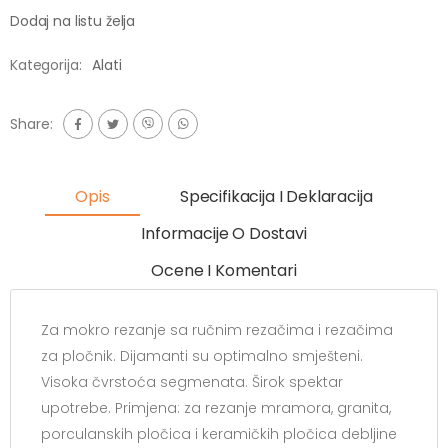
Dodaj na listu želja
Kategorija:
Alati
Share:
Opis
Specifikacija I Deklaracija
Informacije O Dostavi
Ocene I Komentari
Za mokro rezanje sa ručnim rezačima i rezačima
za pločnik. Dijamanti su optimalno smješteni.
Visoka čvrstoća segmenata. Širok spektar
upotrebe. Primjena: za rezanje mramora, granita,
porculanskih pločica i keramičkih pločica debljine