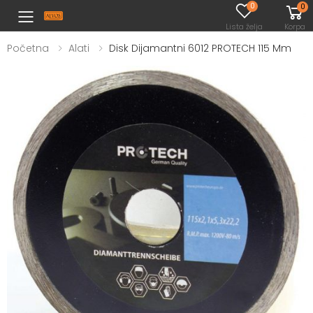
0
0
Toggle mobile menu
Lista želja
Korpa
Početna
Alati
Disk Dijamantni 6012 PROTECH 115 Mm