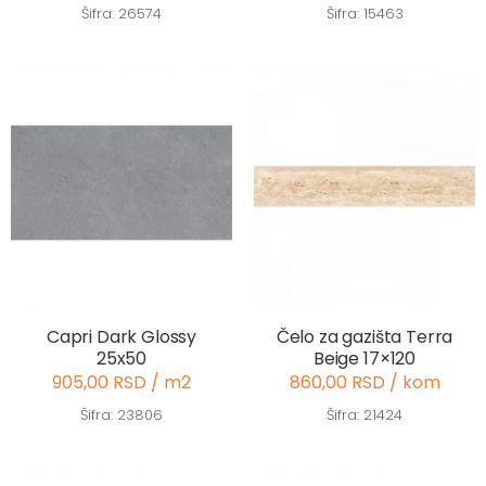
Šifra: 26574
Šifra: 15463
Capri Dark Glossy
Čelo za gazišta Terra
25x50
Beige 17×120
905,00 RSD / m2
860,00 RSD / kom
Šifra: 23806
Šifra: 21424