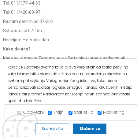
Tel: 011/377-44-63
Tel: 011/420-88-97
Radnim danom od 07-20h
Subotom od 07-15h
Nedeljom – neradni dan
Kako do nas?
Kada se iz pravca Zemuna udje u Batajnicu i prodje nadvoznjak,
nalazimo se sa desne strane.
Kolačiće upotrebljavamo kako bi ova web stranica radila pravilno i
kako bismo bili u stanju da vršimo dalja unapređenja stranice sa
svrhom poboljšanja Vašeg korisničkog iskustva, kako bismo
ALVOS NOVA PAZOVA
personalizovali sadržaj i oglase, omogućili značaj društvenih medija
i analizirali promet. Nastavkom korišćenja naših stranica prihvatate
Kralja Petra I Karađorđevića 62/2, Nova Pazova
upotrebu kolačića.
Mob: 063/293-014
Obavezni
Trajni
Statistika
Marketing
Tel: 011/377-44-63
Tel: 011/420-88-97
Saznaj više
Slažem se
novapazova@alvos.rs