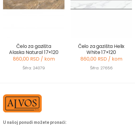
Čelo za gazišta
Čelo za gazišta Helix
Alaska Natural 17×120
White 17×120
860,00 RSD / kom
860,00 RSD / kom
Šifra: 24079
Šifra: 27656
U našoj ponudi možete pronaći: