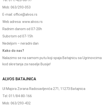
Tel: 011/420-88-97
Mob: 063/293-053
E-mail: office@alvos.rs
Web adresa: www.alvos.rs
Radnim danom od 07-20h
Subotom od 07-15h
Nedeljom – neradni dan
Kako do nas?
Nalazimo se na samom putu koji spaja Batajnicu sa Ugrinovcima
kod skretanja za naselje Busije!
ALVOS BATAJNICA
Ul Majora Zorana Radosavljevića 271, 11273 Batajnica
Tel: 011/84-80-166
Mob: 063/293-432