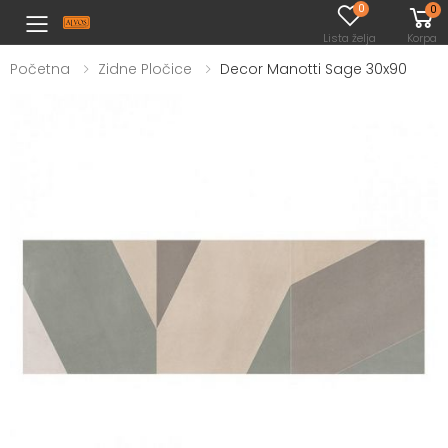
0
0
Toggle mobile menu
Lista želja
Korpa
Početna
Zidne Pločice
Decor Manotti Sage 30x90