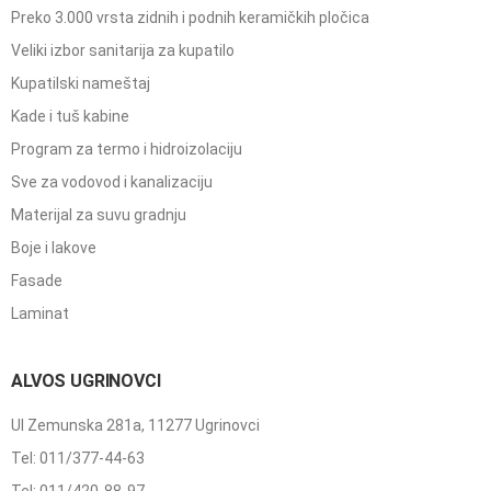
Preko 3.000 vrsta zidnih i podnih keramičkih pločica
Veliki izbor sanitarija za kupatilo
Kupatilski nameštaj
Kade i tuš kabine
Program za termo i hidroizolaciju
Sve za vodovod i kanalizaciju
Materijal za suvu gradnju
Boje i lakove
Fasade
Laminat
ALVOS UGRINOVCI
Ul Zemunska 281a, 11277 Ugrinovci
Tel: 011/377-44-63