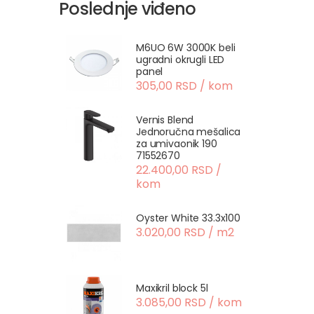
Poslednje viđeno
M6UO 6W 3000K beli
ugradni okrugli LED
panel
305,00 RSD / kom
Vernis Blend
Jednoručna mešalica
za umivaonik 190
71552670
22.400,00 RSD /
kom
Oyster White 33.3x100
3.020,00 RSD / m2
Maxikril block 5l
3.085,00 RSD / kom