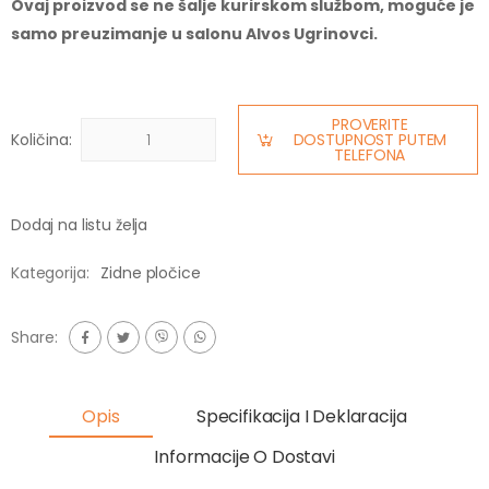
Ovaj proizvod se ne šalje kurirskom službom, moguće je
samo preuzimanje u salonu Alvos Ugrinovci.
PROVERITE
Količina:
DOSTUPNOST PUTEM
TELEFONA
Dodaj na listu želja
Kategorija:
Zidne pločice
Share:
Opis
Specifikacija I Deklaracija
Informacije O Dostavi