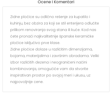
Ocene I Komentari
Zidne pločice su odlično rešenje za kupatilo i
kuhinju, bez obzira za koji se stil enterijera odlučite
prilikom renoviranja svog stana ili kuće. Kod nas
ćete pronaći najkvalitetnije španske keramičke
pločice isključivo prve klase.
Zidne pločice dolaze u različitim dimenzijama,
bojama, materijalima i završnim obradama. Veliki
izbor različitih dezena i neograničeni načini
kombinovanja, omogućiće vam da stvorite
inspirativan prostor po svojoj meri i ukusu, uz
najpovoljnije cene.