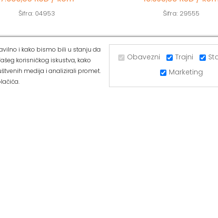
Šifra: 04953
Šifra: 29555
vilno i kako bismo bili u stanju da
Obavezni
Trajni
Sta
ašeg korisničkog iskustva, kako
UGRINOVCI
ALVOS BATAJNICA
štvenih medija i analizirali promet.
Marketing
lačića.
ka 281a, 11277 Ugrinovci
Ul Majora Zorana Radosavljevića 
11273 Batajnica
377-44-63
Tel: 011/84-80-166
420-88-97
Mob: 063/293-432
/293-053
Tel: 011/377-44-63
ffice@alvos.rs
Tel: 011/420-88-97
a: www.alvos.rs
Radnim danom od 07-20h
anom od 07-20h
Subotom od 07-15h
od 07-15h
Nedeljom – neradni dan
– neradni dan
Kako do nas?
nas?