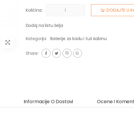
Količina:
DODAJTE U K
Dodaj na listu želja
Kategorija:
Baterije za kadu i tuš kabinu
Share:
Informacije O Dostavi
Ocene I Koment