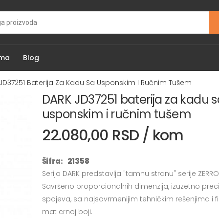
ama
Blog
JD37251 Baterija Za Kadu Sa Usponskim I Ručnim Tušem
DARK JD37251 baterija za kadu s
usponskim i ručnim tušem
22.080,00 RSD / kom
Šifra:
21358
Serija DARK predstavlja "tamnu stranu" serije ZERRO
Savršeno proporcionalnih dimenzija, izuzetno preci
spojeva, sa najsavrmenijim tehničkim rešenjima i f
mat crnoj boji.