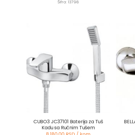
Šifra: 13798
CUBO3 JC37101 Baterija za Tuš
BELL
Kadu sa Ručnim Tušem
8.180,00 RSD / kom