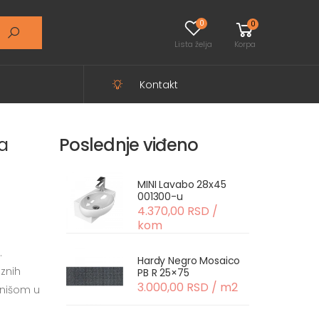
0
0
Lista želja
Korpa
Kontakt
a
Poslednje viđeno
MINI Lavabo 28x45
001300-u
4.370,00 RSD /
kom
.
Hardy Negro Mosaico
znih
PB R 25×75
3.000,00 RSD / m2
inišom u