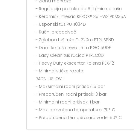
- Zidna montaža
- Regulacija protoka do 5 lit/min na tušu
- Keramički mešač KEROX® 35 HWS PKM35A
- Usponski tuš PUT1034D
- Ručni prebacivač
- Zglobna tuš ruža D. 220m PTRUSP8D
- Dark flex tuš crevo 1.5 m PGC150DF
- Easy Clean tuš ručica PTREC8D
- Heavy Duty ekscentar kolena PEX42
- Minimalističke rozete
RADNI USLOVI:
- Maksimalni radni pritisak: 5 bar
- Preporučeni radni pritisak: 3 bar
- Minimalni radni pritisak: 1 bar
- Max. dozvoljena temperatura: 70° C
- Preporučena temperatura vode: 50° C