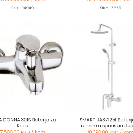
Šifra: 04949
Šifra: 15855
A DONNA 301S Baterija za
SMART JA371251 Baterij
Kadu
ručnim i usponskim tu
7.500,00 RSD / kom
10.390,00 RSD / ko