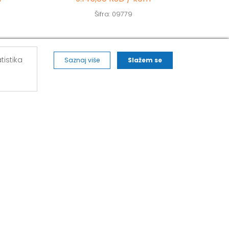
Šifra: 09779
tistika
Saznaj više
Slažem se
ALVOS NOVA PAZOVA
271,
Kralja Petra I Karađorđevića 62/2, Nova
Pazova
Mob: 063/293-014
Tel: 011/377-44-63
Tel: 011/420-88-97
novapazova@alvos.rs
Radnim danom od 07-20h
Subotom od 07-15h
Nedeljom – neradni dan
Kako do nas?