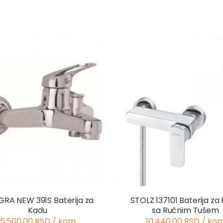
GRA NEW 391S Baterija za
STOLZ 137101 Baterija za
Kadu
sa Ručnim Tušem
5.500,00 RSD / kom
10.440,00 RSD / ko