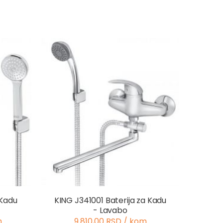
 Kadu
KING J341001 Baterija za Kadu
- Lavabo
m
9.810,00 RSD / kom