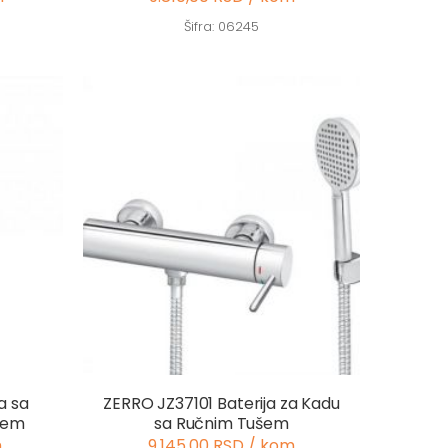
Šifra: 06245
a sa
ZERRO JZ37101 Baterija za Kadu
šem
sa Ručnim Tušem
m
9.145,00 RSD / kom