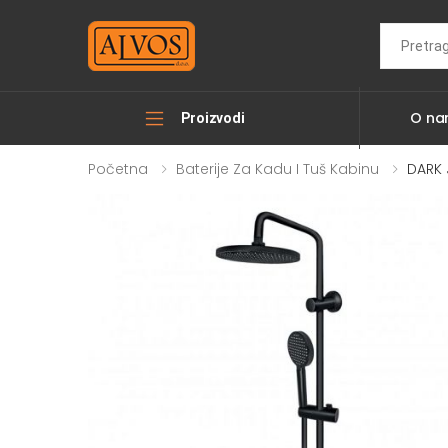
Search
O n
Proizvodi
Početna
Baterije Za Kadu I Tuš Kabinu
DARK 