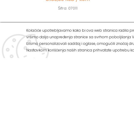
Šifra: 07011
Kolačiće upotrebljavamo kako bi ova web stranica radila pra
vršimo dalja unapređenja stranice sa svrhom poboljšanja V
ALVOS 
bismo personalizovali sadržaj i oglase, omogućili značaj dru
Nastavkom korišćenja naših stranica prihvatate upotrebu ko
Ul Zemuns
Tel: 011/
U našoj ponudi možete pronaći:
Tel: 011/
Mob: 063
Preko 3.000 vrsta zidnih i podnih
keramičkih pločica
E-mail: o
Veliki izbor sanitarija za kupatilo
Web adres
Kupatilski nameštaj
Radnim d
Kade i tuš kabine
Subotom 
Program za termo i hidroizolaciju
Nedeljom 
Sve za vodovod i kanalizaciju
Kako do 