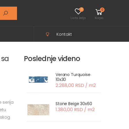
0
0
Lista želja
Korpa
Kontakt
 sa
Poslednje viđeno
Verano Turquoise
10x30
2.288,00 RSD / m2
 serija
Stone Beige 30x60
1.380,00 RSD / m2
etu
nskog