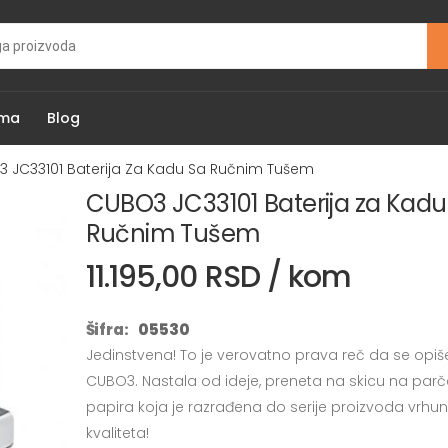
ama
Blog
 JC33101 Baterija Za Kadu Sa Ručnim Tušem
CUBO3 JC33101 Baterija za Kadu
Ručnim Tušem
11.195,00 RSD / kom
Šifra:
05530
Jedinstvena! To je verovatno prava reč da se opiše
CUBO3. Nastala od ideje, preneta na skicu na parč
papira koja je razrađena do serije proizvoda vrhu
kvaliteta!