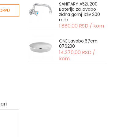
SANITARY A52U200
Baterija za lavabo
ORPU
zidna gornji izliv 200
mm
1.880,00 RSD / kom
ONE Lavabo 67cm
076200
14.270,00 RSD /
kom
ari