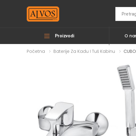
Search
O n
Proizvodi
Početna
Baterije Za Kadu I Tuš Kabinu
CUBO3