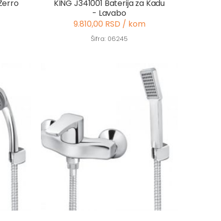
Zerro
KING J341001 Baterija za Kadu
- Lavabo
9.810,00 RSD / kom
Šifra: 06245