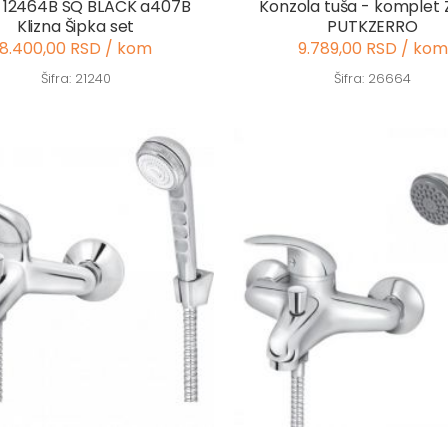
 12464B SQ BLACK a407B
Konzola tuša - komplet 
Klizna Šipka set
PUTKZERRO
8.400,00 RSD / kom
9.789,00 RSD / kom
Šifra: 21240
Šifra: 26664