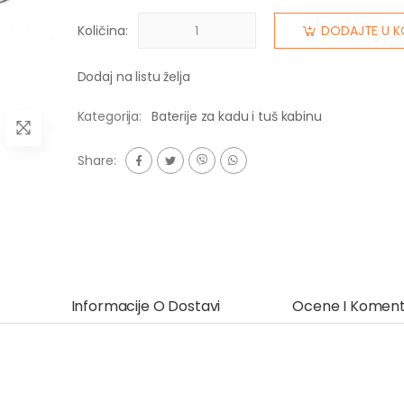
Količina:
DODAJTE U K
Dodaj na listu želja
Kategorija:
Baterije za kadu i tuš kabinu
Share:
Informacije O Dostavi
Ocene I Koment