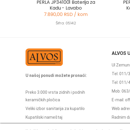
PERLA JP341001 Baterija za
PER
Kadu - Lavabo
K
7.890,00 RSD / kom
Šifra: 05142
ALVOS 
Ul Zemuns
Tel: 011/
U našoj ponudi možete pronaći:
Tel: 011/
Mob: 063
Preko 3.000 vrsta zidnih i podnih
keramičkih pločica
E-mail: o
Veliki izbor sanitarija za kupatilo
Web adres
Kupatilski nameštaj
Radnim d
Kade i tuš kabine
Subotom 