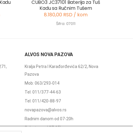
 Kadu
CUBO3 JC37101 Baterija za Tuš
Kadu sa Ručnim Tušem
m
8.180,00 RSD / kom
Šifra: 07011
ALVOS NOVA PAZOVA
271,
Kralja Petra I Karađorđevića 62/2, Nova
Pazova
Mob: 063/293-014
Tel: 011/377-44-63
Tel: 011/420-88-97
novapazova@alvos.rs
Radnim danom od 07-20h
Subotom od 07-15h