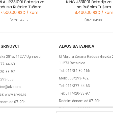
LA JP331001 Baterija za
KING J331001 Baterija za
adu sa Ručnim Tušem
sa Ručnim Tušem
7.500,00 RSD / kom
8.460,00 RSD / ko
Šifra: 04202
Šifra: 04206
UGRINOVCI
ALVOS BATAJNICA
ka 281a, 11277 Ugrinovci
Ul Majora Zorana Radosavljevića 
11273 Batajnica
377-44-63
Tel: 011/84-80-166
420-88-97
Mob: 063/293-432
/293-053
Tel: 011/377-44-63
ffice@alvos.rs
Tel: 011/420-88-97
a: www.alvos.rs
Radnim danom od 07-20h
anom od 07-20h
Subotom od 07-15h
od 07-15h