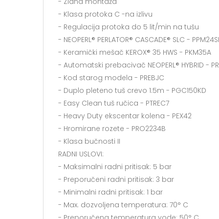
- Zidna montaža
- Klasa protoka C -na izlivu
- Regulacija protoka do 5 lit/min na tušu
- NEOPERL® PERLATOR® CASCADE® SLC - PPM24
- Keramički mešač KEROX® 35 HWS - PKM35A
- Automatski prebacivač NEOPERL® HYBRID - P
- Kod starog modela - PREBJC
- Duplo pleteno tuš crevo 1.5m - PGC150KD
- Easy Clean tuš ručica - PTREC7
- Heavy Duty ekscentar kolena - PEX42
- Hromirane rozete - PRO2234B
- Klasa bučnosti II
RADNI USLOVI:
- Maksimalni radni pritisak: 5 bar
- Preporučeni radni pritisak: 3 bar
- Minimalni radni pritisak: 1 bar
- Max. dozvoljena temperatura: 70° C
- Preporučena temperatura vode: 50° C