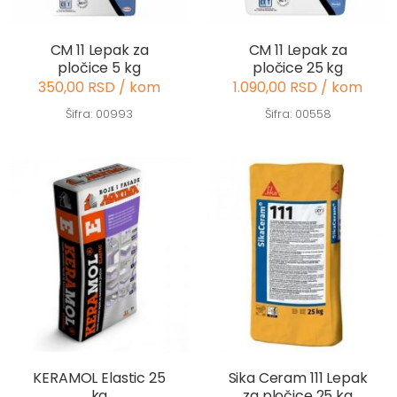
CM 11 Lepak za
CM 11 Lepak za
pločice 5 kg
pločice 25 kg
350,00 RSD / kom
1.090,00 RSD / kom
Šifra: 00993
Šifra: 00558
KERAMOL Elastic 25
Sika Ceram 111 Lepak
kg
za pločice 25 kg