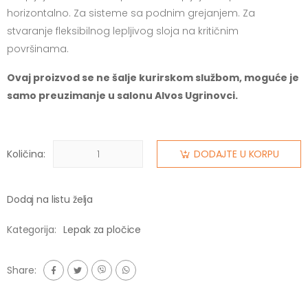
horizontalno. Za sisteme sa podnim grejanjem. Za
stvaranje fleksibilnog lepljivog sloja na kritičnim
površinama.
Ovaj proizvod se ne šalje kurirskom službom, moguće je
samo preuzimanje u salonu Alvos Ugrinovci.
Količina:
DODAJTE U KORPU
Dodaj na listu želja
Kategorija:
Lepak za pločice
Share: