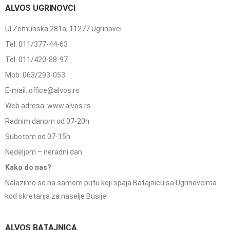
ALVOS UGRINOVCI
Ul Zemunska 281a, 11277 Ugrinovci
Tel: 011/377-44-63
Tel: 011/420-88-97
Mob: 063/293-053
E-mail: office@alvos.rs
Web adresa: www.alvos.rs
Radnim danom od 07-20h
Subotom od 07-15h
Nedeljom – neradni dan
Kako do nas?
Nalazimo se na samom putu koji spaja Batajnicu sa Ugrinovcima
kod skretanja za naselje Busije!
ALVOS BATAJNICA