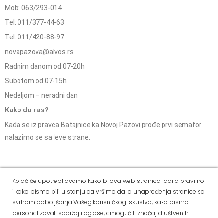
Mob: 063/293-014
Tel: 011/377-44-63
Tel: 011/420-88-97
novapazova@alvos.rs
Radnim danom od 07-20h
Subotom od 07-15h
Nedeljom – neradni dan
Kako do nas?
Kada se iz pravca Batajnice ka Novoj Pazovi prođe prvi semafor
nalazimo se sa leve strane.
Social Media
Kolačiće upotrebljavamo kako bi ova web stranica radila pravilno
i kako bismo bili u stanju da vršimo dalja unapređenja stranice sa
Dostava i
Politika
Kako
Reklamacije i pravo
svrhom poboljšanja Vašeg korisničkog iskustva, kako bismo
način
privatnosti
kupiti
na odustajanje
personalizovali sadržaj i oglase, omogućili značaj društvenih