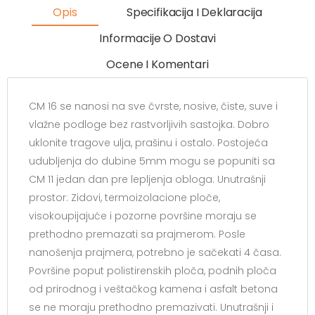
Opis
Specifikacija I Deklaracija
Informacije O Dostavi
Ocene I Komentari
CM 16 se nanosi na sve čvrste, nosive, čiste, suve i
vlažne podloge bez rastvorljivih sastojka. Dobro
uklonite tragove ulja, prašinu i ostalo. Postojeća
udubljenja do dubine 5mm mogu se popuniti sa
CM 11 jedan dan pre lepljenja obloga. Unutrašnji
prostor: Zidovi, termoizolacione ploče,
visokoupijajuće i pozorne površine moraju se
prethodno premazati sa prajmerom. Posle
nanošenja prajmera, potrebno je sačekati 4 časa.
Površine poput polistirenskih ploča, podnih ploča
od prirodnog i veštačkog kamena i asfalt betona
se ne moraju prethodno premazivati. Unutrašnji i