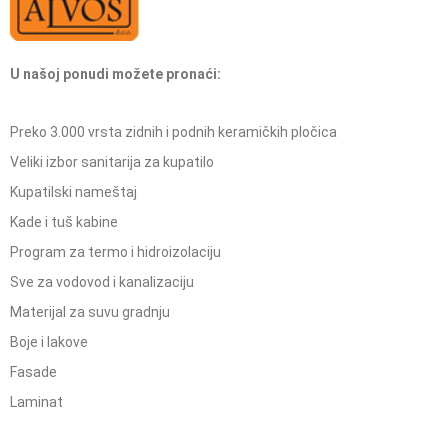
U našoj ponudi možete pronaći:
Preko 3.000 vrsta zidnih i podnih keramičkih pločica
Veliki izbor sanitarija za kupatilo
Kupatilski nameštaj
Kade i tuš kabine
Program za termo i hidroizolaciju
Sve za vodovod i kanalizaciju
Materijal za suvu gradnju
Boje i lakove
Fasade
Laminat