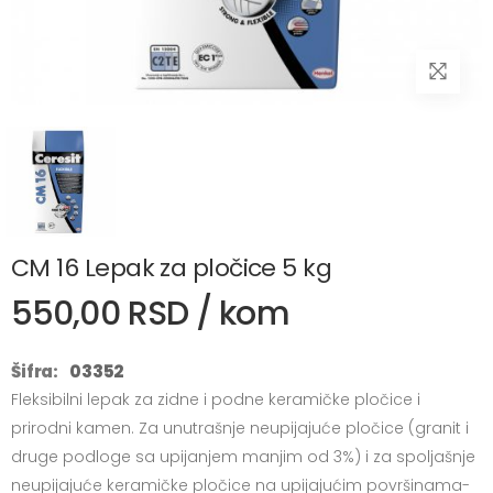
CM 16 Lepak za pločice 5 kg
550,00 RSD / kom
Šifra:
03352
Fleksibilni lepak za zidne i podne keramičke pločice i
prirodni kamen. Za unutrašnje neupijajuće pločice (granit i
druge podloge sa upijanjem manjim od 3%) i za spoljašnje
neupijajuće keramičke pločice na upijajućim površinama-