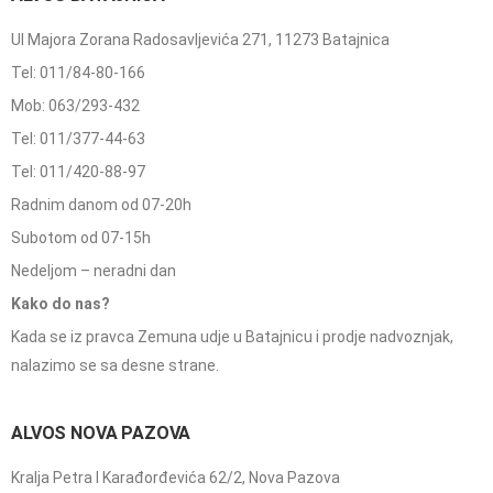
Ul Majora Zorana Radosavljevića 271, 11273 Batajnica
Tel: 011/84-80-166
Mob: 063/293-432
Tel: 011/377-44-63
Tel: 011/420-88-97
Radnim danom od 07-20h
Subotom od 07-15h
Nedeljom – neradni dan
Kako do nas?
Kada se iz pravca Zemuna udje u Batajnicu i prodje nadvoznjak,
nalazimo se sa desne strane.
ALVOS NOVA PAZOVA
Kralja Petra I Karađorđevića 62/2, Nova Pazova