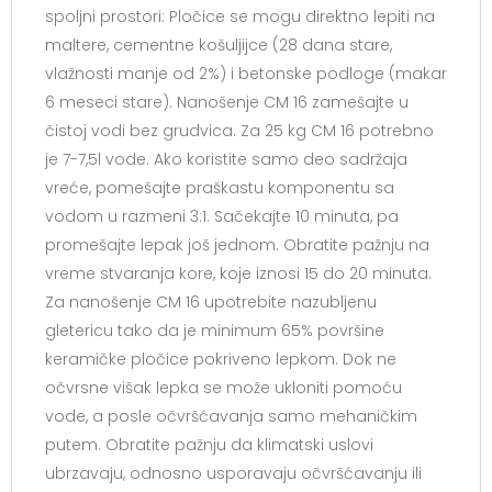
spoljni prostori: Pločice se mogu direktno lepiti na
maltere, cementne košuljijce (28 dana stare,
vlažnosti manje od 2%) i betonske podloge (makar
6 meseci stare). Nanošenje CM 16 zamešajte u
čistoj vodi bez grudvica. Za 25 kg CM 16 potrebno
je 7-7,5l vode. Ako koristite samo deo sadržaja
vreće, pomešajte praškastu komponentu sa
vodom u razmeni 3:1. Sačekajte 10 minuta, pa
promešajte lepak još jednom. Obratite pažnju na
vreme stvaranja kore, koje iznosi 15 do 20 minuta.
Za nanošenje CM 16 upotrebite nazubljenu
gletericu tako da je minimum 65% površine
keramičke pločice pokriveno lepkom. Dok ne
očvrsne višak lepka se može ukloniti pomoću
vode, a posle očvršćavanja samo mehaničkim
putem. Obratite pažnju da klimatski uslovi
ubrzavaju, odnosno usporavaju očvršćavanju ili