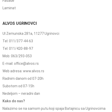
Fasade
Laminat
ALVOS UGRINOVCI
Ul Zemunska 281a, 11277 Ugrinovci
Tel: 011/377-44-63
Tel: 011/420-88-97
Mob: 063/293-053
E-mail: office@alvos.rs
Web adresa: www.alvos.rs
Radnim danom od 07-20h
Subotom od 07-15h
Nedeljom – neradni dan
Kako do nas?
Nalazimo se na samom putu koji spaja Batajnicu sa Ugrinovcima