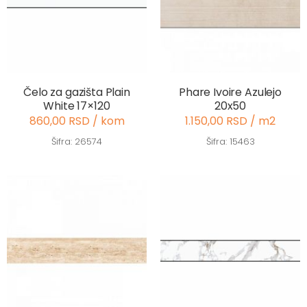
Čelo za gazišta Plain
Phare Ivoire Azulejo
White 17×120
20x50
860,00 RSD / kom
1.150,00 RSD / m2
Šifra: 26574
Šifra: 15463