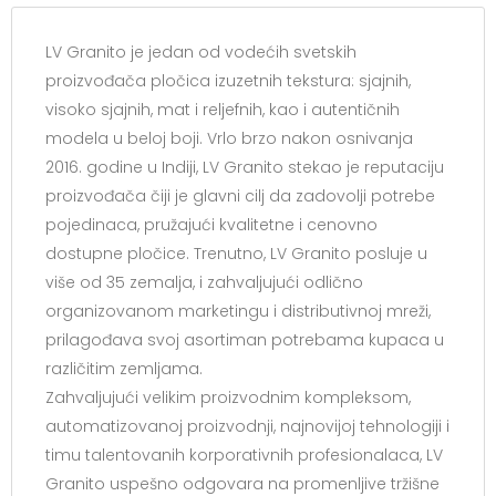
LV Granito je jedan od vodećih svetskih
proizvođača pločica izuzetnih tekstura: sjajnih,
visoko sjajnih, mat i reljefnih, kao i autentičnih
modela u beloj boji. Vrlo brzo nakon osnivanja
2016. godine u Indiji, LV Granito stekao je reputaciju
proizvođača čiji je glavni cilj da zadovolji potrebe
pojedinaca, pružajući kvalitetne i cenovno
dostupne pločice. Trenutno, LV Granito posluje u
više od 35 zemalja, i zahvaljujući odlično
organizovanom marketingu i distributivnoj mreži,
prilagođava svoj asortiman potrebama kupaca u
različitim zemljama.
Zahvaljujući velikim proizvodnim kompleksom,
automatizovanoj proizvodnji, najnovijoj tehnologiji i
timu talentovanih korporativnih profesionalaca, LV
Granito uspešno odgovara na promenljive tržišne