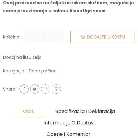
Ovaj proizvod se ne šalje kurirskom službom, moguće je
samo preuzimanje u salonu Alvos Ugrinovci.
Količina:
DODAJTE U KORPU
Dodaj na listu želja
Kategorija:
Zidne pločice
Share:
Opis
Specifikacija I Deklaracija
Informacije O Dostavi
Ocene I Komentari