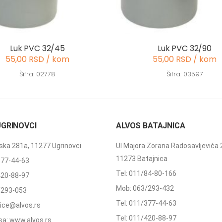
Luk PVC 32/45
Luk PVC 32/90
55,00 RSD / kom
55,00 RSD / kom
Šifra: 02778
Šifra: 03597
UGRINOVCI
ALVOS BATAJNICA
ka 281a, 11277 Ugrinovci
Ul Majora Zorana Radosavljevića 
11273 Batajnica
377-44-63
Tel: 011/84-80-166
420-88-97
Mob: 063/293-432
/293-053
Tel: 011/377-44-63
ffice@alvos.rs
Tel: 011/420-88-97
a: www.alvos.rs