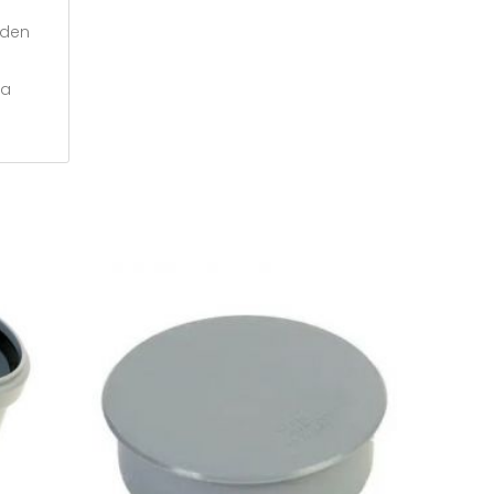
eden
na