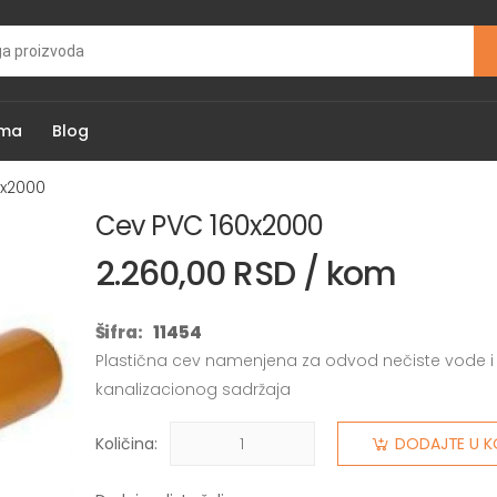
ama
Blog
0x2000
Cev PVC 160x2000
2.260,00 RSD / kom
Šifra:
11454
Plastična cev namenjena za odvod nečiste vode i
kanalizacionog sadržaja
Količina:
DODAJTE U K