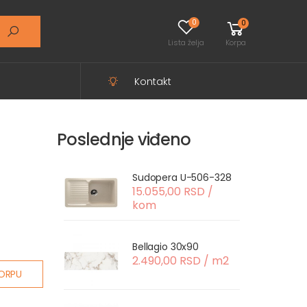
0
0
Lista želja
Korpa
Kontakt
Poslednje viđeno
Sudopera U-506-328
15.055,00 RSD /
kom
Bellagio 30x90
2.490,00 RSD / m2
ORPU