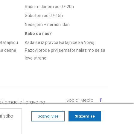
Radnim danom od 07-20h
Subotom od 07-15h
Nedeljom – neradni dan
Kako do nas?
Batajnicu
Kada se iz pravca Batajnice ka Novoj
 sa desne
Pazovi prođe prvi semafor nalazimo se sa
leve strane.
Social Media
eklamacije i pravo na
dustajanje
tistika
Saznaj više
Slažem se