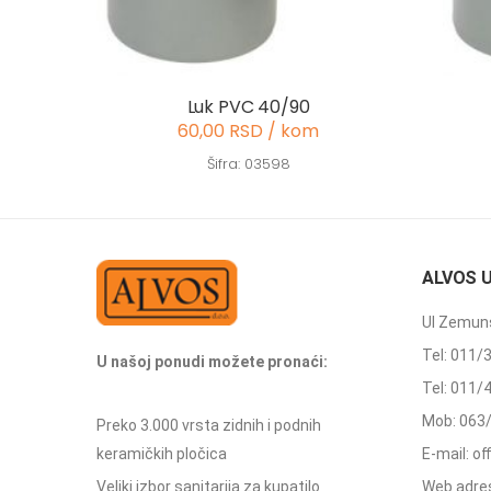
Luk PVC 40/90
60,00 RSD / kom
Šifra: 03598
ALVOS 
Ul Zemuns
Tel: 011/
U našoj ponudi možete pronaći:
Tel: 011/
Mob: 063
Preko 3.000 vrsta zidnih i podnih
keramičkih pločica
E-mail: o
Veliki izbor sanitarija za kupatilo
Web adres