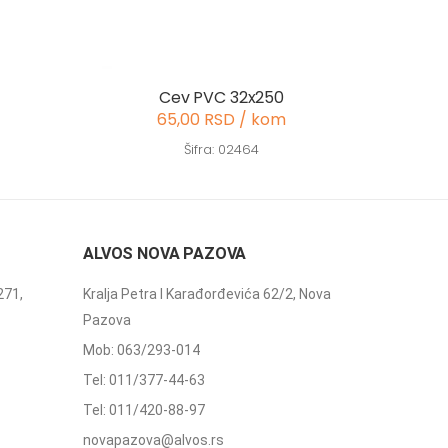
Cev PVC 32x250
65,00 RSD / kom
Šifra: 02464
ALVOS NOVA PAZOVA
271,
Kralja Petra I Karađorđevića 62/2, Nova
Pazova
Mob: 063/293-014
Tel: 011/377-44-63
Tel: 011/420-88-97
novapazova@alvos.rs