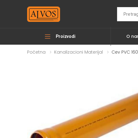
Search
O n
Proizvodi
Početna
Kanalizacioni Materijal
Cev PVC 16