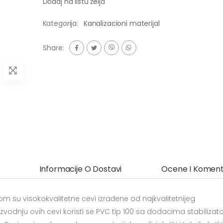
Dodaj na listu želja
Kategorija:
Kanalizacioni materijal
Share:
Informacije O Dostavi
Ocene I Koment
m su visokokvalitetne cevi izrađene od najkvalitetnijeg
vodnju ovih cevi koristi se PVC tip 100 sa dodacima stabilizato