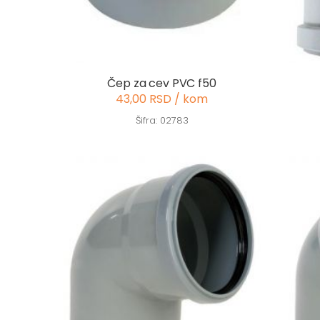
Čep za cev PVC f50
43,00 RSD / kom
Šifra: 02783