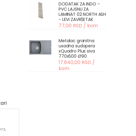
DODATAK ZA INDO -
PVC LAJSNU ZA
LAMINAT 02 NORTH ASH
- LEVI ZAVRŠETAK
77,00 RSD / kom
Metalac granitna
usadna sudopera
xQuadro Plus siva
770x500 Ø90
17.640,00 RSD /
kom
ari
ra,