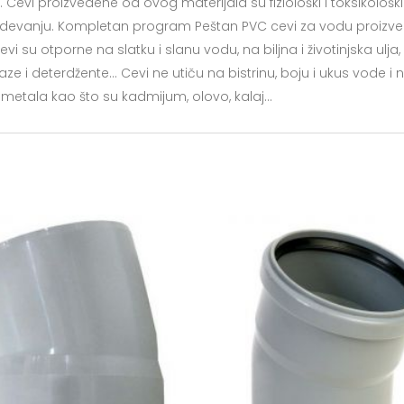
. Cevi proizvedene od ovog materijala su fiziološki i toksikološki
devanju. Kompletan program Peštan PVC cevi za vodu proizv
i su otporne na slatku i slanu vodu, na biljna i životinjska ulja,
 baze i deterdžente… Cevi ne utiču na bistrinu, boju i ukus vode i 
 metala kao što su kadmijum, olovo, kalaj…