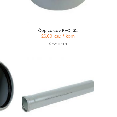
Čep za cev PVC f32
26,00 RSD / kom
Šifra: 07371