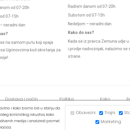
Radnim danom od 07-20h
anom od 07-20h
Subotom od 07-15h
od 07-15h
Nedeljom – neradni dan
– neradni dan
Kako do nas?
nas?
Kada se iz pravca Zemuna udje u 
se na samom putu koji spaja
i prodje nadvoznjak, nalazimo se
 sa Ugrinovcima kod skretanja za
strane.
sije!
Dostava i način
Politika
Kako
R
plaćanja
privatnosti
kupiti
o
vilno i kako bismo bili u stanju da
Obavezni
Trajni
Sta
ašeg korisničkog iskustva, kako
štvenih medija i analizirali promet.
Marketing
lačića.