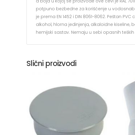
a boja u kojoj se proizvode ove cevi je RAL 7011
potpuno bezbedne za korišćenje u vodosnab
je prema EN 1452 i DIN 8061-8062. Peštan PVC cev
alkohol, hlorna jedinjenja, alkaloidne kiseline,
hemijski sastav. Nemaju u sebi opasnih teških
Slični proizvodi