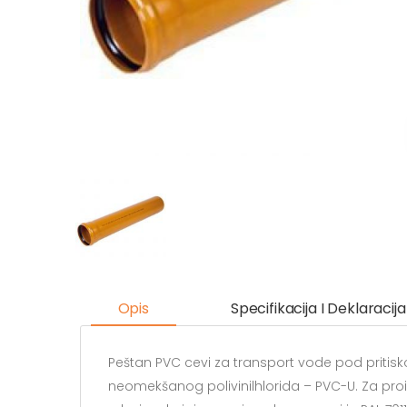
Opis
Specifikacija I Deklaracija
Peštan PVC cevi za transport vode pod pritisko
neomekšanog polivinilhlorida – PVC-U. Za proiz