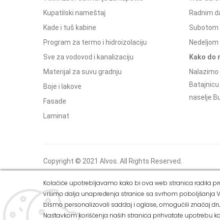
Kupatilski nameštaj
Radnim d
Kade i tuš kabine
Subotom 
Program za termo i hidroizolaciju
Nedeljom 
Sve za vodovod i kanalizaciju
Kako do 
Materijal za suvu gradnju
Nalazimo 
Batajnicu
Boje i lakove
naselje Bu
Fasade
Laminat
Copyright © 2021 Alvos. All Rights Reserved.
Izrada internet prodavnice i SEO - Web Business
Kolačiće upotrebljavamo kako bi ova web stranica radila pra
Solutions
vršimo dalja unapređenja stranice sa svrhom poboljšanja V
bismo personalizovali sadržaj i oglase, omogućili značaj dru
Nastavkom korišćenja naših stranica prihvatate upotrebu ko