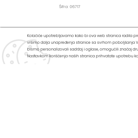
Šifra: 06717
Kolačiće upotrebljavamo kako bi ova web stranica radila pra
vršimo dalja unapređenja stranice sa svrhom poboljšanja V
ALVOS 
bismo personalizovali sadržaj i oglase, omogućili značaj dru
Nastavkom korišćenja naših stranica prihvatate upotrebu ko
Ul Zemuns
Tel: 011/
U našoj ponudi možete pronaći:
Tel: 011/
Mob: 063
Preko 3.000 vrsta zidnih i podnih
keramičkih pločica
E-mail: o
Veliki izbor sanitarija za kupatilo
Web adres
Kupatilski nameštaj
Radnim d
Kade i tuš kabine
Subotom 
Program za termo i hidroizolaciju
Nedeljom 