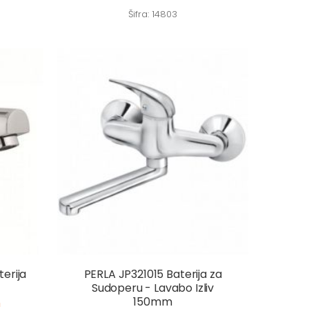
Šifra: 14803
erija
PERLA JP321015 Baterija za
Sudoperu - Lavabo Izliv
150mm
m