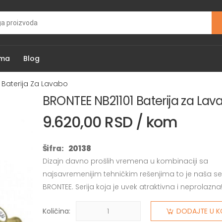
ama
Blog
 Baterija Za Lavabo
BRONTEE NB21101 Baterija za Lav
9.620,00 RSD / kom
Šifra:
20138
Dizajn davno prošlih vremena u kombinaciji sa
najsavremenijim tehničkim rešenjima to je naša ser
BRONTEE. Serija koja je uvek atraktivna i neprolazna
Količina:
DODAJTE U K