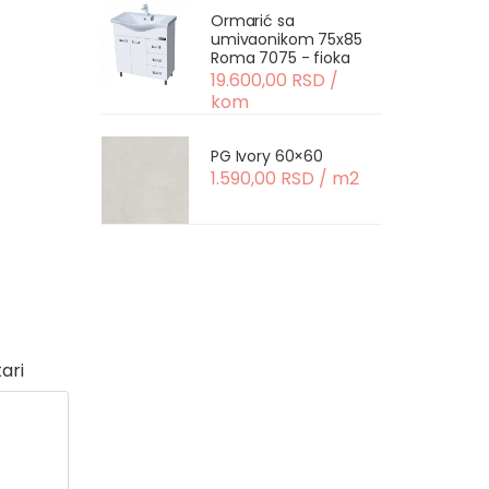
Ormarić sa
umivaonikom 75x85
Roma 7075 - fioka
19.600,00 RSD /
kom
PG Ivory 60×60
1.590,00 RSD / m2
ari