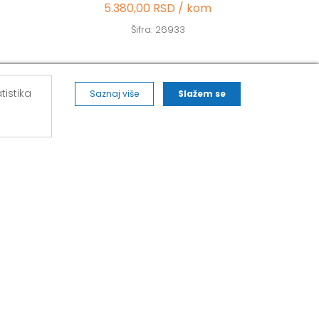
5.380,00 RSD / kom
Šifra: 26933
tistika
Saznaj više
Slažem se
ALVOS NOVA PAZOVA
271,
Kralja Petra I Karađorđevića 62/2, Nova
Pazova
Mob: 063/293-014
Tel: 011/377-44-63
Tel: 011/420-88-97
novapazova@alvos.rs
Radnim danom od 07-20h
Subotom od 07-15h
Nedeljom – neradni dan