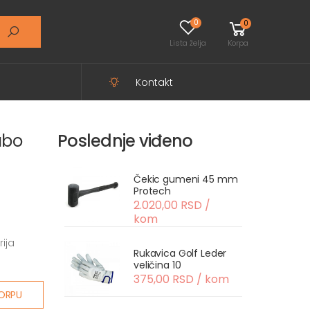
0
0
Lista želja
Korpa
Kontakt
abo
Poslednje viđeno
Čekic gumeni 45 mm
Protech
2.020,00 RSD /
kom
ija
Rukavica Golf Leder
!
veličina 10
375,00 RSD / kom
ORPU