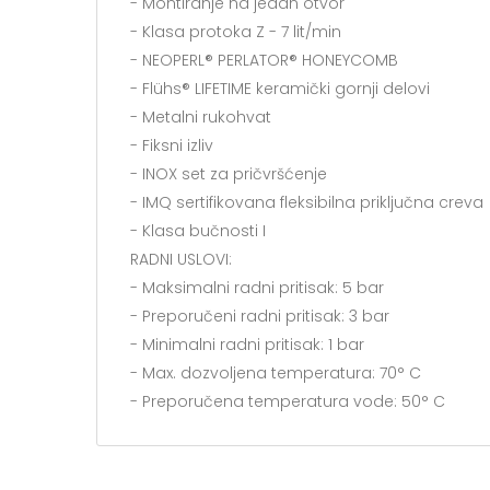
- Montiranje na jedan otvor
- Klasa protoka Z - 7 lit/min
- NEOPERL® PERLATOR® HONEYCOMB
- Flühs® LIFETIME keramički gornji delovi
- Metalni rukohvat
- Fiksni izliv
- INOX set za pričvršćenje
- IMQ sertifikovana fleksibilna priključna creva
- Klasa bučnosti I
RADNI USLOVI:
- Maksimalni radni pritisak: 5 bar
- Preporučeni radni pritisak: 3 bar
- Minimalni radni pritisak: 1 bar
- Max. dozvoljena temperatura: 70° C
- Preporučena temperatura vode: 50° C