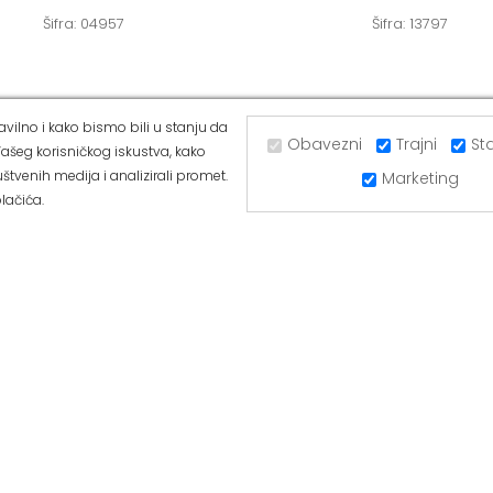
Šifra: 04957
Šifra: 13797
vilno i kako bismo bili u stanju da
Obavezni
Trajni
Sta
ašeg korisničkog iskustva, kako
UGRINOVCI
ALVOS BATAJNICA
štvenih medija i analizirali promet.
Marketing
lačića.
ka 281a, 11277 Ugrinovci
Ul Majora Zorana Radosavljevića 
11273 Batajnica
377-44-63
Tel: 011/84-80-166
420-88-97
Mob: 063/293-432
/293-053
Tel: 011/377-44-63
ffice@alvos.rs
Tel: 011/420-88-97
a: www.alvos.rs
Radnim danom od 07-20h
anom od 07-20h
Subotom od 07-15h
od 07-15h
Nedeljom – neradni dan
– neradni dan