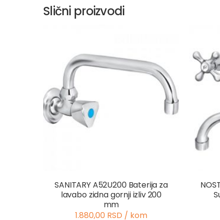
Slični proizvodi
SANITARY A52U200 Baterija za
NOST
lavabo zidna gornji izliv 200
S
mm
1.880,00 RSD / kom