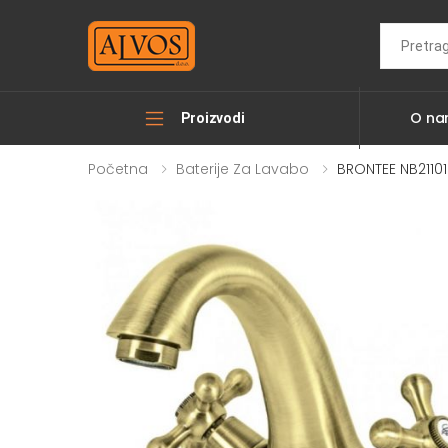
Search
O n
Proizvodi
Početna
Baterije Za Lavabo
BRONTEE NB21101