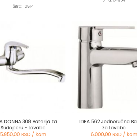
Šifra: 04954
Šifra: 16814
A DONNA 308 Baterija za
IDEA 562 Jednoručna Bat
Sudoperu - Lavabo
za Lavabo
5.950,00 RSD / kom
6.000,00 RSD / ko