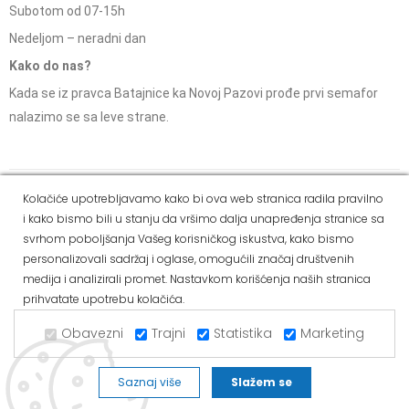
Subotom od 07-15h
Nedeljom – neradni dan
Kako do nas?
Kada se iz pravca Batajnice ka Novoj Pazovi prođe prvi semafor
nalazimo se sa leve strane.
Social Media
Kolačiće upotrebljavamo kako bi ova web stranica radila pravilno
i kako bismo bili u stanju da vršimo dalja unapređenja stranice sa
Dostava i
Politika
Kako
Reklamacije i pravo
svrhom poboljšanja Vašeg korisničkog iskustva, kako bismo
način
privatnosti
kupiti
na odustajanje
personalizovali sadržaj i oglase, omogućili značaj društvenih
plaćanja
medija i analizirali promet. Nastavkom korišćenja naših stranica
prihvatate upotrebu kolačića.
Copyright © 2021 Alvos. All Rights Reserved.
Izrada internet prodavnice i SEO - Web Business Solutions
Obavezni
Trajni
Statistika
Marketing
Saznaj više
Slažem se