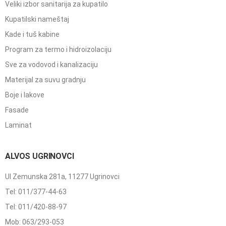
Veliki izbor sanitarija za kupatilo
Kupatilski nameštaj
Kade i tuš kabine
Program za termo i hidroizolaciju
Sve za vodovod i kanalizaciju
Materijal za suvu gradnju
Boje i lakove
Fasade
Laminat
ALVOS UGRINOVCI
Ul Zemunska 281a, 11277 Ugrinovci
Tel: 011/377-44-63
Tel: 011/420-88-97
Mob: 063/293-053