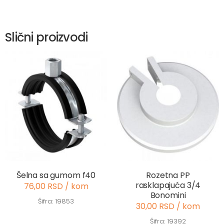
Slični proizvodi
Šelna sa gumom f40
Rozetna PP
rasklapajuća 3/4
76,00 RSD / kom
Bonomini
Šifra: 19853
30,00 RSD / kom
Šifra: 19392