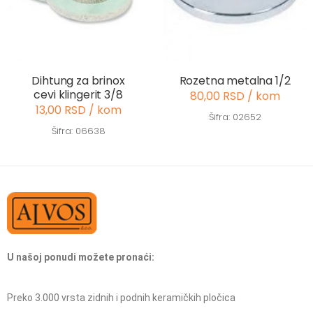
Dihtung za brinox
Rozetna metalna 1/2
cevi klingerit 3/8
80,00 RSD / kom
13,00 RSD / kom
Šifra: 02652
Šifra: 06638
U našoj ponudi možete pronaći:
Preko 3.000 vrsta zidnih i podnih keramičkih pločica