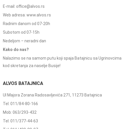
E-mail: office@alvos.rs
Web adresa: www.alvos.rs
Radnim danom od 07-20h
Subotom od 07-15h
Nedeljom – neradni dan
Kako do nas?
Nalazimo se na samom putu koji spaja Batajnicu sa Ugrinovcima
kod skretanja za naselje Busije!
ALVOS BATAJNICA
Ul Majora Zorana Radosavljevića 271, 11273 Batajnica
Tel: 011/84-80-166
Mob: 063/293-432
Tel: 011/377-44-63