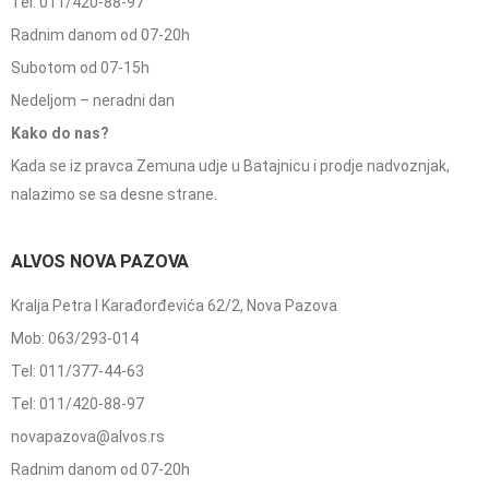
Tel: 011/420-88-97
Radnim danom od 07-20h
Subotom od 07-15h
Nedeljom – neradni dan
Kako do nas?
Kada se iz pravca Zemuna udje u Batajnicu i prodje nadvoznjak,
nalazimo se sa desne strane.
ALVOS NOVA PAZOVA
Kralja Petra I Karađorđevića 62/2, Nova Pazova
Mob: 063/293-014
Tel: 011/377-44-63
Tel: 011/420-88-97
novapazova@alvos.rs
Radnim danom od 07-20h