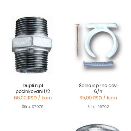
Dupli nipl
Šelna ispirne cevi
pocinkovani 1/2
6/4
66,00 RSD / kom
35,00 RSD / kom
Šifra: 07976
Šifra: 05792