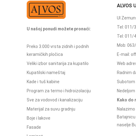
ALVOS 
Ul Zemuns
Tel: 011/
U našoj ponudi možete pronaći:
Tel: 011/
Mob: 063
Preko 3.000 vrsta zidnih i podnih
keramičkih pločica
E-mail: o
Veliki izbor sanitarija za kupatilo
Web adres
Kupatilski nameštaj
Radnim d
Kade i tuš kabine
Subotom 
Program za termo i hidroizolaciju
Nedeljom 
Sve za vodovod i kanalizaciju
Kako do 
Materijal za suvu gradnju
Nalazimo 
Batajnicu
Boje i lakove
naselje Bu
Fasade