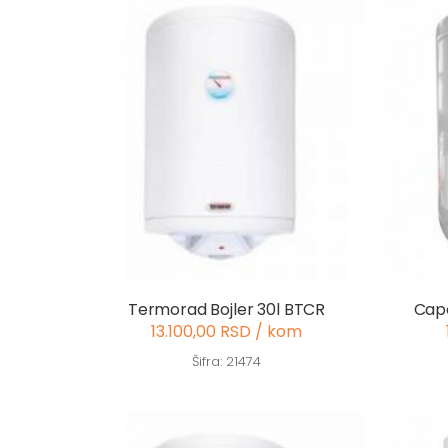
Termorad Bojler 30l BTCR
Capo
13.100,00 RSD / kom
Šifra: 21474