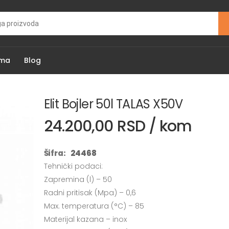
ama
Blog
Elit Bojler 50l TALAS X50V
24.200,00 RSD / kom
Šifra:
24468
Tehnički podaci:
Zapremina (l) – 50
Radni pritisak (Mpa) – 0,6
Max. temperatura (°C) – 85
Materijal kazana – inox