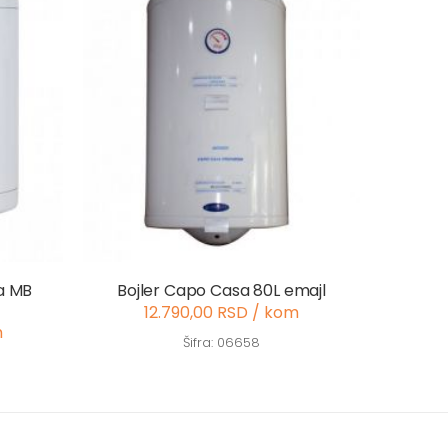
ra MB
Bojler Capo Casa 80L emajl
12.790,00 RSD / kom
m
Šifra: 06658