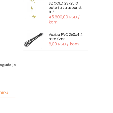
S2 GOLD 237251G
baterija za usponski
tuš
45.600,00 RSD /
kom
Vezica PVC 250x4.4
mm Crna
6,00 RSD / kom
oguće je
ORPU