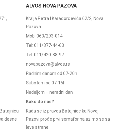
ALVOS NOVA PAZOVA
271,
Kralja Petra I Karađorđevića 62/2, Nova
Pazova
Mob: 063/293-014
Tel: 011/377-44-63
Tel: 011/420-88-97
novapazova@alvos.rs
Radnim danom od 07-20h
Subotom od 07-15h
Nedeljom – neradni dan
Kako do nas?
Batajnicu
Kada se iz pravca Batajnice ka Novoj
 sa desne
Pazovi prođe prvi semafor nalazimo se sa
leve strane.