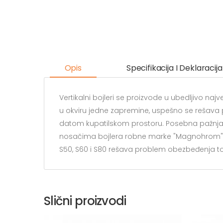
Opis
Specifikacija I Deklaracija
Vertikalni bojleri se proizvode u ubedljivo na
u okviru jedne zapremine, uspešno se rešava 
datom kupatilskom prostoru. Posebna pažnja se
nosačima bojlera robne marke "Magnohrom", "TIKI
S50, S60 i S80 rešava problem obezbeđenja t
Slični proizvodi