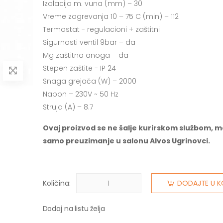
Izolacija m. vuna (mm) – 30
Vreme zagrevanja 10 – 75 C (min) – 112
Termostat - regulacioni + zaštitni
Sigurnosti ventil 9bar – da
Mg zaštitna anoga – da
Stepen zaštite - IP 24
Snaga grejača (W) – 2000
Napon – 230V ~ 50 Hz
Struja (A) – 8.7
Ovaj proizvod se ne šalje kurirskom službom, m
samo preuzimanje u salonu Alvos Ugrinovci.
Količina:
DODAJTE U K
Dodaj na listu želja