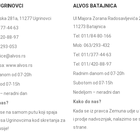
UGRINOVCI
ALVOS BATAJNICA
ka 281a, 11277 Ugrinovci
Ul Majora Zorana Radosavljevića 
11273 Batajnica
377-44-63
Tel: 011/84-80-166
420-88-97
Mob: 063/293-432
/293-053
Tel: 011/377-44-63
ffice@alvos.rs
Tel: 011/420-88-97
a: www.alvos.rs
Radnim danom od 07-20h
anom od 07-20h
Subotom od 07-15h
od 07-15h
Nedeljom – neradni dan
– neradni dan
Kako do nas?
nas?
Kada se iz pravca Zemuna udje u 
se na samom putu koji spaja
i prodje nadvoznjak, nalazimo se
 sa Ugrinovcima kod skretanja za
strane.
sije!