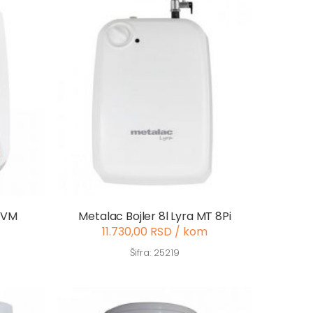
T VM
Metalac Bojler 8l Lyra MT 8Pi
11.730,00 RSD / kom
Šifra: 25219