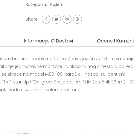
Kategorija:
Bojleri
Share:
Informacije O Dostavi
Ocene I Koment
jvećem brojem modela na tržištu. Zahvaljujući različitim dimenzi
pitanje jednostavne montaže i funkcionalnog smeštaja bojlera
 skreće na model M80 (80 litara), čiji nosači su identični
"-stari tip i "Deligrad".Serija bojlera SLIM (prečnik 36cm) - S3
ople vode u izuzetno malom prostoru.