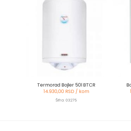
Termorad Bojler 50l BTCR
Bo
14.930,00 RSD / kom
Šifra: 03275