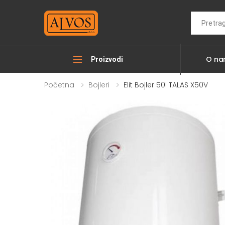
Search
O n
Proizvodi
Početna
Bojleri
Elit Bojler 50l TALAS X50V