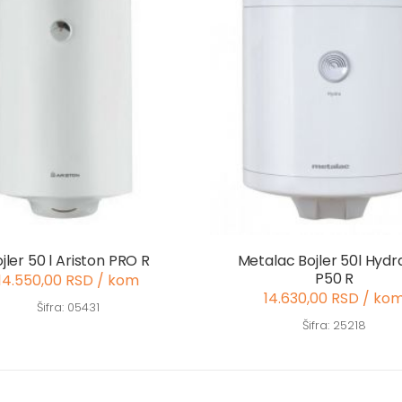
jler 50 l Ariston PRO R
Metalac Bojler 50l Hyd
P50 R
14.550,00 RSD / kom
14.630,00 RSD / ko
Šifra: 05431
Šifra: 25218