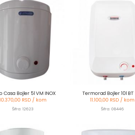
 Casa Bojler 5l VM INOX
Termorad Bojler 10l B
10.370,00 RSD / kom
11.100,00 RSD / kom
Šifra: 12623
Šifra: 08446