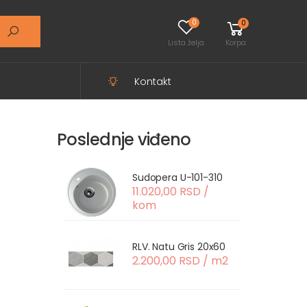
0
0
Lista želja
Korpa
Kontakt
Poslednje viđeno
Sudopera U-101-310
11.020,00 RSD /
kom
RLV. Natu Gris 20x60
2.200,00 RSD / m2