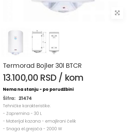
Termorad Bojler 30l BTCR
13.100,00 RSD / kom
Nema na stanju - po porudžbini
Šifra:
21474
Tehničke karakteristike:
- Zapremina - 30 L
- Materijal kazana - emajlirani čelik
- Snaga el.grejača - 2000 W