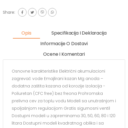
Share:
Opis
Specifikacija I Deklaracija
Informacije O Dostavi
Ocene I Komentari
Osnovne karakteristike Električni akumulacioni
zagrevač vode Emajlirani kazan Mg anoda –
dodatna zaštita kazana od korozije Izolacija -
Poliuretan (CFC free) bez freona Prohromska
prelivna cev za toplu vodu Modeli sa unutrašnjom i
spoljašnjom regulacijom Gratis sigurnosni ventil
Dostupni modeli u zapreminama 30, 50, 60, 80 i 120
litara Dostupni modeli kvadratnog oblika i sa