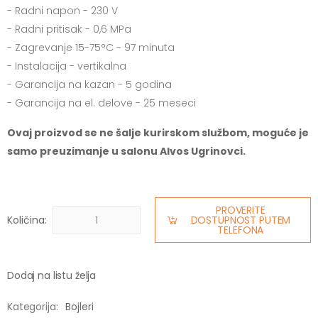
- Radni napon - 230 V
- Radni pritisak - 0,6 MPa
- Zagrevanje 15-75°C - 97 minuta
- Instalacija - vertikalna
- Garancija na kazan - 5 godina
- Garancija na el. delove - 25 meseci
Ovaj proizvod se ne šalje kurirskom službom, moguće je
samo preuzimanje u salonu Alvos Ugrinovci.
PROVERITE
Količina:
DOSTUPNOST PUTEM
TELEFONA
Dodaj na listu želja
Kategorija:
Bojleri