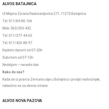
ALVOS BATAJNICA
Ul Majora Zorana Radosavljevića 271, 11273 Batajnica
Tel: 011/84-80-166
Mob: 063/293-432
Tel: 011/377-44-63
Tel: 011/420-88-97
Radnim danom od 07-20h
Subotom od 07-15h
Nedeljom – neradni dan
Kako do nas?
Kada se iz pravca Zemuna udje u Batajnicu i prodje nadvoznjak,
nalazimo se sa desne strane.
ALVOS NOVA PAZOVA