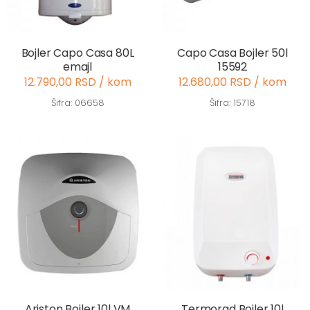
Bojler Capo Casa 80L
Capo Casa Bojler 50l
emajl
15592
12.790,00 RSD / kom
12.680,00 RSD / kom
Šifra: 06658
Šifra: 15718
Ariston Bojler 10l VM
Termorad Bojler 10l