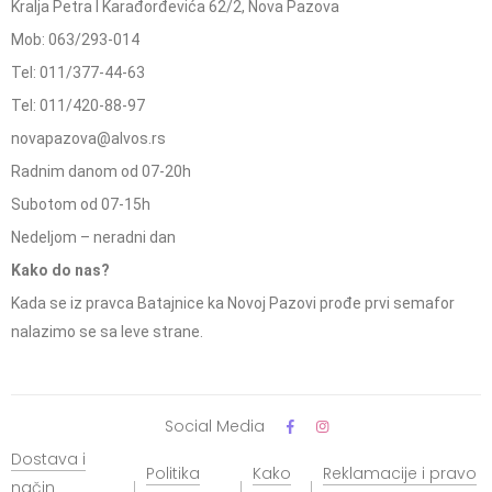
Kralja Petra I Karađorđevića 62/2, Nova Pazova
Mob: 063/293-014
Tel: 011/377-44-63
Tel: 011/420-88-97
novapazova@alvos.rs
Radnim danom od 07-20h
Subotom od 07-15h
Nedeljom – neradni dan
Kako do nas?
Kada se iz pravca Batajnice ka Novoj Pazovi prođe prvi semafor
nalazimo se sa leve strane.
Social Media
Dostava i
Politika
Kako
Reklamacije i pravo
način