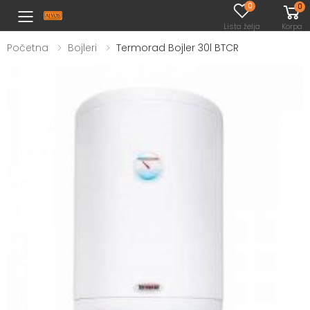
0
0
Toggle mobile menu
Lista želja
Korpa
Početna
Bojleri
Termorad Bojler 30l BTCR