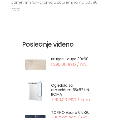
pametnim funkcijama u zapreminama 50 , 80
litara
Poslednje viđeno
Brugge Taupe 30x60
1.290,00 RSD / m2
Ogledalo sa
ormarićem 65x82 UNI
ROMA
7.610,00 RSD / kom
TORINO Azurro 6.5x20
4.510,00 RSD / m2