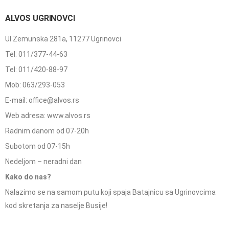
ALVOS UGRINOVCI
Ul Zemunska 281a, 11277 Ugrinovci
Tel: 011/377-44-63
Tel: 011/420-88-97
Mob: 063/293-053
E-mail: office@alvos.rs
Web adresa: www.alvos.rs
Radnim danom od 07-20h
Subotom od 07-15h
Nedeljom – neradni dan
Kako do nas?
Nalazimo se na samom putu koji spaja Batajnicu sa Ugrinovcima
kod skretanja za naselje Busije!