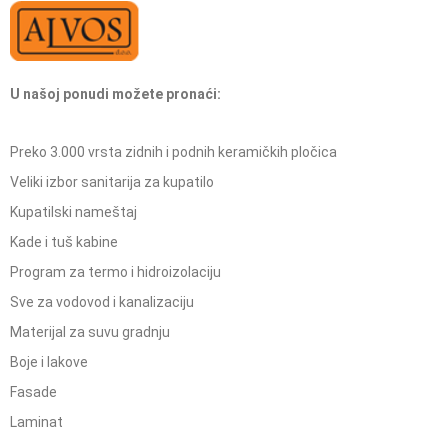
U našoj ponudi možete pronaći:
Preko 3.000 vrsta zidnih i podnih keramičkih pločica
Veliki izbor sanitarija za kupatilo
Kupatilski nameštaj
Kade i tuš kabine
Program za termo i hidroizolaciju
Sve za vodovod i kanalizaciju
Materijal za suvu gradnju
Boje i lakove
Fasade
Laminat