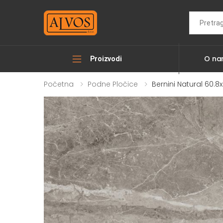
Search
O n
Proizvodi
Početna
Podne Pločice
Bernini Natural 60.8