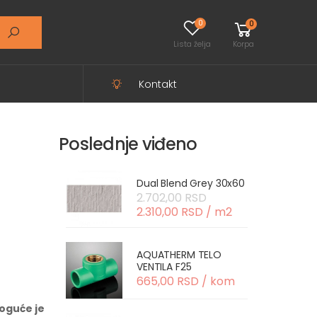
0
0
Lista želja
Korpa
Kontakt
Poslednje viđeno
Dual Blend Grey 30x60
2.702,00 RSD
2.310,00 RSD / m2
AQUATHERM TELO
VENTILA F25
665,00 RSD / kom
oguće je