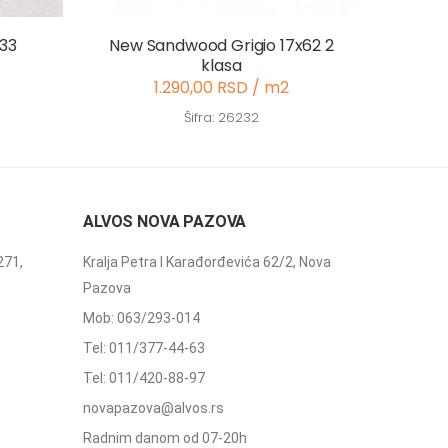
x33
New Sandwood Grigio 17x62 2
klasa
1.290,00 RSD / m2
Šifra: 26232
ALVOS NOVA PAZOVA
271,
Kralja Petra I Karađorđevića 62/2, Nova
Pazova
Mob: 063/293-014
Tel: 011/377-44-63
Tel: 011/420-88-97
novapazova@alvos.rs
Radnim danom od 07-20h