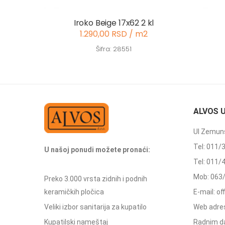
Iroko Beige 17x62 2 kl
1.290,00 RSD / m2
Šifra: 28551
ALVOS 
Ul Zemuns
Tel: 011/
U našoj ponudi možete pronaći:
Tel: 011/
Mob: 063
Preko 3.000 vrsta zidnih i podnih
keramičkih pločica
E-mail: o
Veliki izbor sanitarija za kupatilo
Web adres
Kupatilski nameštaj
Radnim d