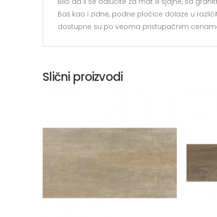
Bilo da li se odlučite za mat ili sjajne, sa gr
Baš kao i zidne, podne pločice dolaze u razl
dostupne su po veoma pristupačnim cenam
Slični proizvodi