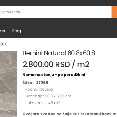
ama
Blog
x60.8
Bernini Natural 60.8x60.8
2.800,00 RSD / m2
Nema na stanju - po porudžbini
Šifra:
27265
- Podna pločica
- Dimenzije: 60.8 x 60.8 cm
- Pakovanje: 1.48 m2
Ovaj proizvod se ne šalje kurirskom službom, m