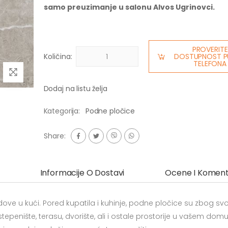
samo preuzimanje u salonu Alvos Ugrinovci.
PROVERITE
Količina:
DOSTUPNOST P
TELEFONA
Dodaj na listu želja
Kategorija:
Podne pločice
Share:
Informacije O Dostavi
Ocene I Koment
ove u kući. Pored kupatila i kuhinje, podne pločice su zbog sv
epenište, terasu, dvorište, ali i ostale prostorije u vašem domu