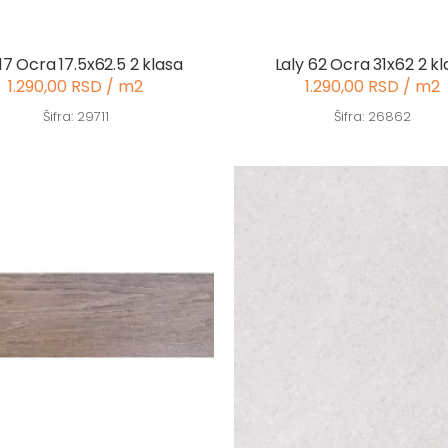
17 Ocra 17.5x62.5 2 klasa
Laly 62 Ocra 31x62 2 kl
1.290,00 RSD / m2
1.290,00 RSD / m2
Šifra: 29711
Šifra: 26862