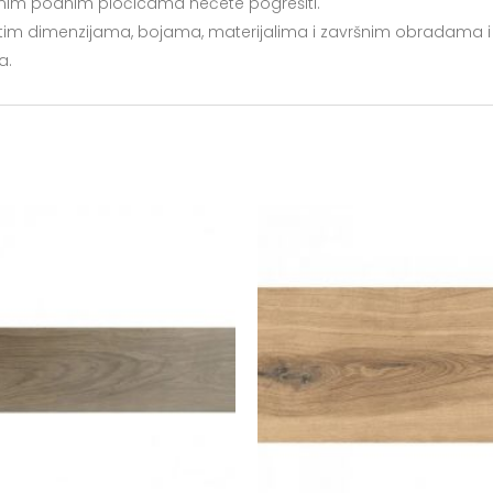
anitnim podnim pločicama nećete pogrešiti.
ičitim dimenzijama, bojama, materijalima i završnim obradama i
a.