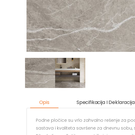
Opis
Specifikacija I Deklaracija
Podne pločice su vrlo zahvalno rešenje za pod
sastava i kvaliteta savršene za dnevnu sobu, st