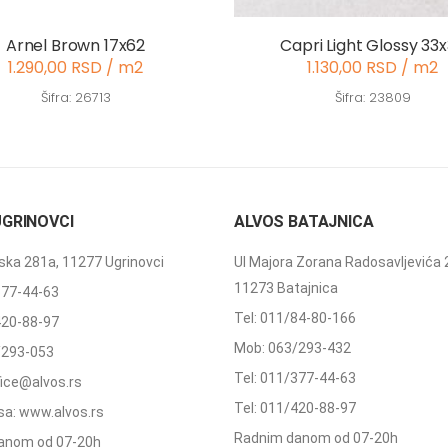
Arnel Brown 17x62
Capri Light Glossy 33
1.290,00 RSD / m2
1.130,00 RSD / m2
Šifra: 26713
Šifra: 23809
UGRINOVCI
ALVOS BATAJNICA
ka 281a, 11277 Ugrinovci
Ul Majora Zorana Radosavljevića 
11273 Batajnica
377-44-63
Tel: 011/84-80-166
420-88-97
Mob: 063/293-432
/293-053
Tel: 011/377-44-63
ffice@alvos.rs
Tel: 011/420-88-97
a: www.alvos.rs
Radnim danom od 07-20h
anom od 07-20h