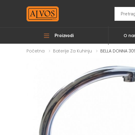
Search
O n
Proizvodi
Početna
Baterije Za Kuhinju
BELLA DONNA 309