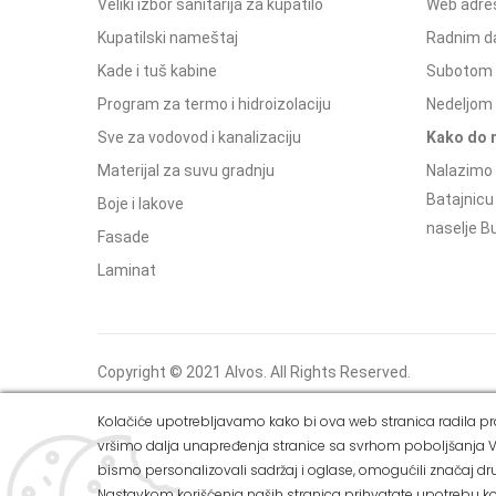
Veliki izbor sanitarija za kupatilo
Web adres
Kupatilski nameštaj
Radnim d
Kade i tuš kabine
Subotom 
Program za termo i hidroizolaciju
Nedeljom 
Sve za vodovod i kanalizaciju
Kako do 
Materijal za suvu gradnju
Nalazimo 
Batajnicu
Boje i lakove
naselje Bu
Fasade
Laminat
Copyright © 2021 Alvos. All Rights Reserved.
Izrada internet prodavnice i SEO - Web Business
Kolačiće upotrebljavamo kako bi ova web stranica radila pra
Solutions
vršimo dalja unapređenja stranice sa svrhom poboljšanja V
bismo personalizovali sadržaj i oglase, omogućili značaj dru
Nastavkom korišćenja naših stranica prihvatate upotrebu ko