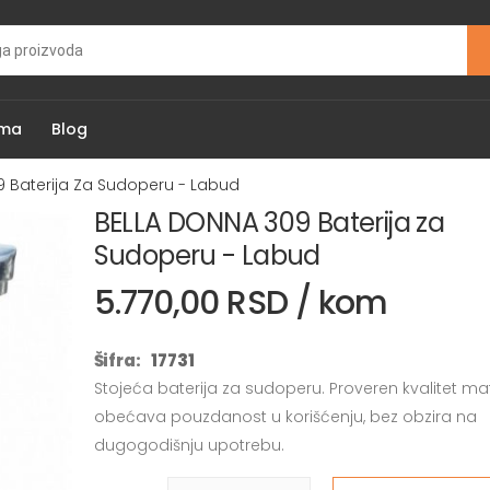
ama
Blog
 Baterija Za Sudoperu - Labud
BELLA DONNA 309 Baterija za
Sudoperu - Labud
5.770,00 RSD / kom
Šifra:
17731
Stojeća baterija za sudoperu. Proveren kvalitet mat
obećava pouzdanost u korišćenju, bez obzira na
dugogodišnju upotrebu.