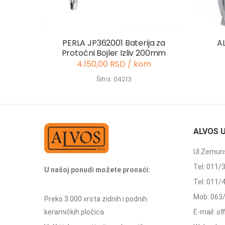
PERLA JP362001 Baterija za
A
Protočni Bojler Izliv 200mm
4.150,00 RSD / kom
Šifra: 04213
ALVOS 
Ul Zemuns
Tel: 011/
U našoj ponudi možete pronaći:
Tel: 011/
Mob: 063
Preko 3.000 vrsta zidnih i podnih
keramičkih pločica
E-mail: o