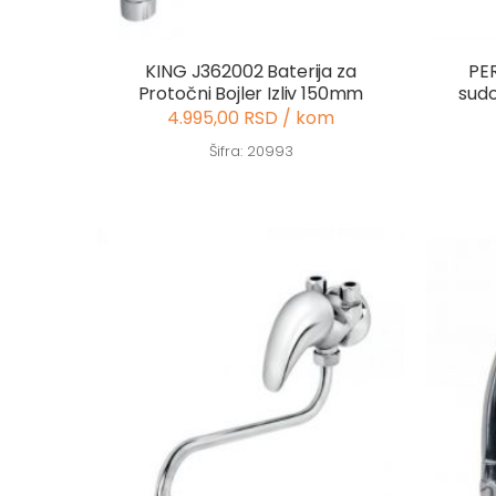
KING J362002 Baterija za
PER
Protočni Bojler Izliv 150mm
sudo
4.995,00 RSD / kom
Šifra: 20993