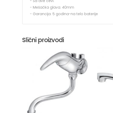
- Sa dve cevi.
- Mešačka glava: 40mm
- Garancija: 5 godina-na telo baterije
Slični proizvodi