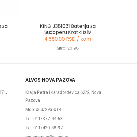
a za
KING J381081 Baterija za
Sudoperu Kratki Izliv
m
4.880,00 RSD / kom
Šifra: 20198
ALVOS NOVA PAZOVA
271,
Kralja Petra I Karađorđevića 62/2, Nova
Pazova
Mob: 063/293-014
Tel: 011/377-44-63
Tel: 011/420-88-97
novapazova@alvos.rs