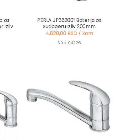
a za
PERLA JP382001 Baterija za
 Izliv
Sudoperu Izliv 200mm
4.820,00 RSD / kom
Šifra: 04226