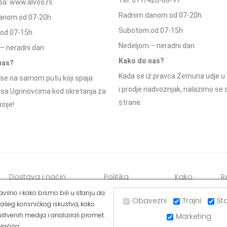
a: www.alvos.rs
Radnim danom od 07-20h
anom od 07-20h
Subotom od 07-15h
od 07-15h
Nedeljom – neradni dan
– neradni dan
Kako do nas?
nas?
Kada se iz pravca Zemuna udje u 
se na samom putu koji spaja
i prodje nadvoznjak, nalazimo se
 sa Ugrinovcima kod skretanja za
strane.
sije!
Dostava i način
Politika
Kako
R
plaćanja
privatnosti
kupiti
o
vilno i kako bismo bili u stanju da
Obavezni
Trajni
Sta
ašeg korisničkog iskustva, kako
štvenih medija i analizirali promet.
Marketing
lačića.