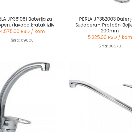
LA JP381081 Baterija za
PERLA JP382003 Baterij
peru/lavabo kratak izliv
Sudoperu - Protočni Bojler
200mm
4.575,00 RSD / kom
5.225,00 RSD / kom
Šifra: 09860
Šifra: 08678