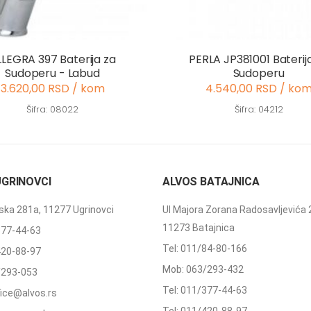
LLEGRA 397 Baterija za
PERLA JP381001 Baterij
Sudoperu - Labud
Sudoperu
3.620,00 RSD / kom
4.540,00 RSD / ko
Šifra: 08022
Šifra: 04212
UGRINOVCI
ALVOS BATAJNICA
ka 281a, 11277 Ugrinovci
Ul Majora Zorana Radosavljevića 
11273 Batajnica
377-44-63
Tel: 011/84-80-166
420-88-97
Mob: 063/293-432
/293-053
Tel: 011/377-44-63
ffice@alvos.rs
Tel: 011/420-88-97