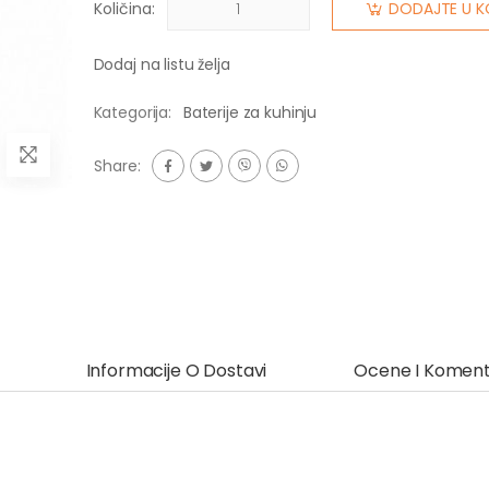
Količina:
DODAJTE U K
Dodaj na listu želja
Kategorija:
Baterije za kuhinju
Share:
Informacije O Dostavi
Ocene I Koment