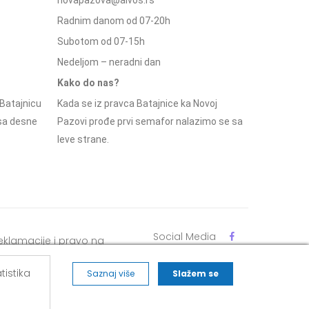
Radnim danom od 07-20h
Subotom od 07-15h
Nedeljom – neradni dan
Kako do nas?
Batajnicu
Kada se iz pravca Batajnice ka Novoj
 sa desne
Pazovi prođe prvi semafor nalazimo se sa
leve strane.
Social Media
eklamacije i pravo na
dustajanje
tistika
Saznaj više
Slažem se