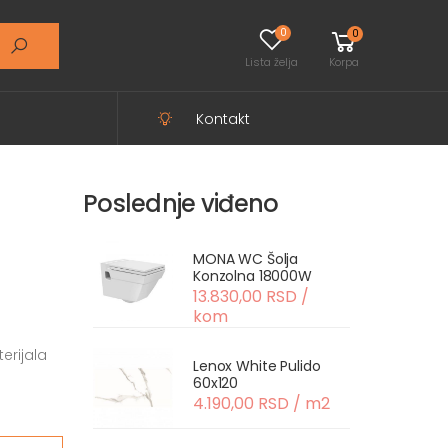
0
0
Lista želja
Korpa
Kontakt
Poslednje viđeno
MONA WC Šolja
Konzolna 18000W
13.830,00 RSD /
kom
erijala
Lenox White Pulido
60x120
4.190,00 RSD / m2