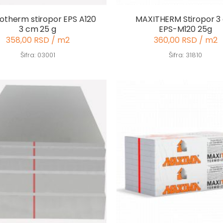
otherm stiropor EPS A120
MAXITHERM Stiropor 3
3 cm 25 g
EPS-M120 25g
358,00 RSD / m2
360,00 RSD / m2
Šifra: 03001
Šifra: 31810