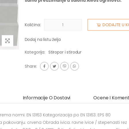
samo preuzimanje u salonu Alvos Ugrinovci.
Količina:
DODAJTE U K
Dodaj na listu želja
Kategorija:
Stiropor i stirodur
Share:
Informacije O Dostavi
Ocene I Koment
prema normi: EN 13163 Kategorizacija po EN 13163: EPS 80
na pakovanju: crvena Obrada ivica: ravne ivice / stepenasti rez