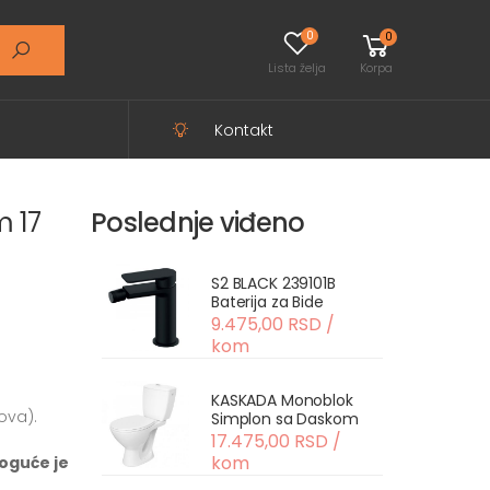
0
0
Lista želja
Korpa
Kontakt
m 17
Poslednje viđeno
S2 BLACK 239101B
Baterija za Bide
9.475,00 RSD /
kom
KASKADA Monoblok
ova).
Simplon sa Daskom
17.475,00 RSD /
kom
oguće je