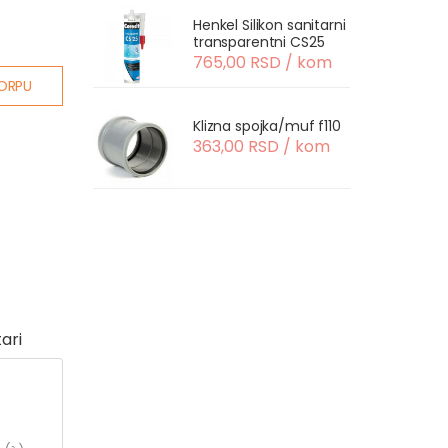
Henkel Silikon sanitarni
transparentni CS25
765,00 RSD / kom
ORPU
Klizna spojka/muf f110
363,00 RSD / kom
ari