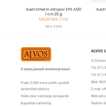
Austrotherm stiropor EPS A120
Austr
1 cm 25 g
120,00 RSD / m2
Šifra: 03312
ALVOS 
Ul Zemuns
Tel: 011/
U našoj ponudi možete pronaći:
Tel: 011/
Mob: 063
Preko 3.000 vrsta zidnih i podnih
keramičkih pločica
E-mail: o
Veliki izbor sanitarija za kupatilo
Web adres
Kupatilski nameštaj
Radnim d