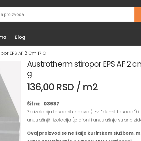
ama
Blog
opor EPS AF 2 Cm 17 G
Austrotherm stiropor EPS AF 2 c
g
136,00 RSD / m2
Šifra:
03687
Za izolaciju fasadnih zidova (tzv. ”demit fasada”) i
unutrašnjih izolacija (plafoni i unutrašnje strane zid
Ovaj proizvod se ne šalje kurirskom službom, m