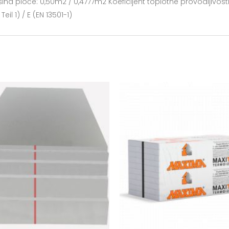
 ploče: 0,50m2 / 0,4777m2 Koeficijent toplotne provodljivosti 
l 1) / E (EN 13501-1)