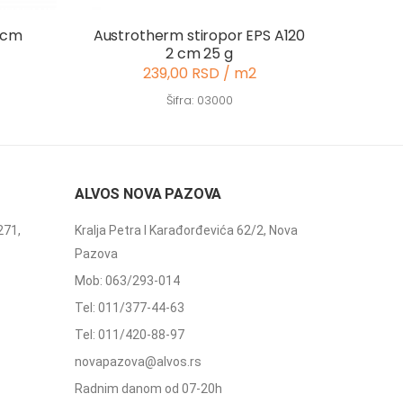
 cm
Austrotherm stiropor EPS A120
2 cm 25 g
239,00 RSD / m2
Šifra: 03000
ALVOS NOVA PAZOVA
271,
Kralja Petra I Karađorđevića 62/2, Nova
Pazova
Mob: 063/293-014
Tel: 011/377-44-63
Tel: 011/420-88-97
novapazova@alvos.rs
Radnim danom od 07-20h