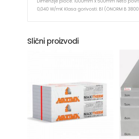
Dimenzije ploče: 1000mm x 500mm Neto površina
0,040 W/mK Klasa gorivosti: B1 (ÖNORM B 3800 Tei
Slični proizvodi