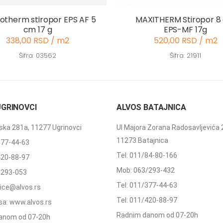
otherm stiropor EPS AF 5
MAXITHERM Stiropor 8
cm 17 g
EPS-MF 17g
338,00 RSD / m2
520,00 RSD / m2
Šifra: 03562
Šifra: 21911
UGRINOVCI
ALVOS BATAJNICA
ka 281a, 11277 Ugrinovci
Ul Majora Zorana Radosavljevića 
11273 Batajnica
377-44-63
Tel: 011/84-80-166
420-88-97
Mob: 063/293-432
/293-053
Tel: 011/377-44-63
ffice@alvos.rs
Tel: 011/420-88-97
a: www.alvos.rs
Radnim danom od 07-20h
anom od 07-20h