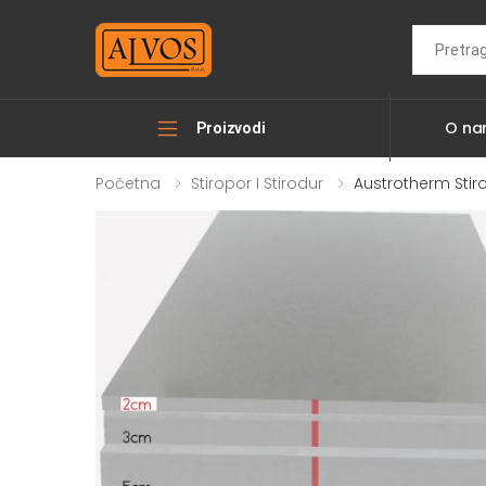
Search
O n
Proizvodi
Početna
Stiropor I Stirodur
Austrotherm Stir