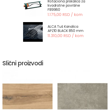
Rotaciona prskalica za
kvadratne površine
F89960
1.175,00 RSD / kom
ALCA Tuš Kanalica
APZ10 BLACK 850 mm
11.310,00 RSD / kom
Slični proizvodi