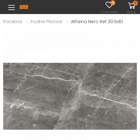
0
0
Toggle mobile menu
Lista želja
Korpa
Početna
Podne Pločice
Athena Nero Ret 30.5x61