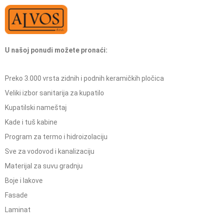
U našoj ponudi možete pronaći:
Preko 3.000 vrsta zidnih i podnih keramičkih pločica
Veliki izbor sanitarija za kupatilo
Kupatilski nameštaj
Kade i tuš kabine
Program za termo i hidroizolaciju
Sve za vodovod i kanalizaciju
Materijal za suvu gradnju
Boje i lakove
Fasade
Laminat