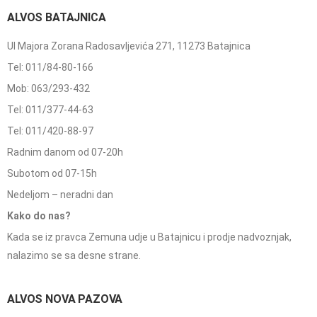
ALVOS BATAJNICA
Ul Majora Zorana Radosavljevića 271, 11273 Batajnica
Tel: 011/84-80-166
Mob: 063/293-432
Tel: 011/377-44-63
Tel: 011/420-88-97
Radnim danom od 07-20h
Subotom od 07-15h
Nedeljom – neradni dan
Kako do nas?
Kada se iz pravca Zemuna udje u Batajnicu i prodje nadvoznjak,
nalazimo se sa desne strane.
ALVOS NOVA PAZOVA