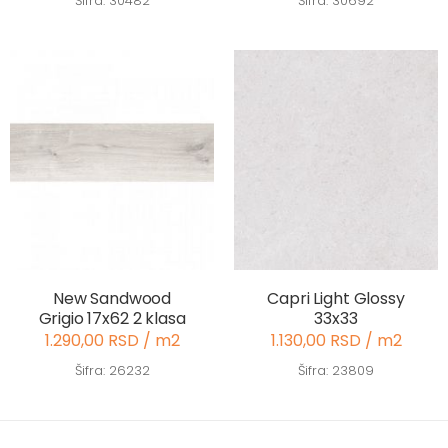
Šifra: 30482
Šifra: 30692
New Sandwood
Capri Light Glossy
Grigio 17x62 2 klasa
33x33
1.290,00 RSD / m2
1.130,00 RSD / m2
Šifra: 26232
Šifra: 23809