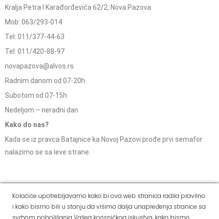
Kralja Petra I Karađorđevića 62/2, Nova Pazova
Mob: 063/293-014
Tel: 011/377-44-63
Tel: 011/420-88-97
novapazova@alvos.rs
Radnim danom od 07-20h
Subotom od 07-15h
Nedeljom – neradni dan
Kako do nas?
Kada se iz pravca Batajnice ka Novoj Pazovi prođe prvi semafor
nalazimo se sa leve strane.
Social Media
Kolačiće upotrebljavamo kako bi ova web stranica radila pravilno
i kako bismo bili u stanju da vršimo dalja unapređenja stranice sa
Dostava i
Politika
Kako
Reklamacije i pravo
svrhom poboljšanja Vašeg korisničkog iskustva, kako bismo