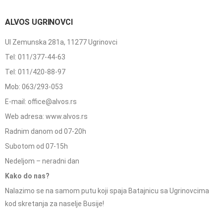
ALVOS UGRINOVCI
Ul Zemunska 281a, 11277 Ugrinovci
Tel: 011/377-44-63
Tel: 011/420-88-97
Mob: 063/293-053
E-mail: office@alvos.rs
Web adresa: www.alvos.rs
Radnim danom od 07-20h
Subotom od 07-15h
Nedeljom – neradni dan
Kako do nas?
Nalazimo se na samom putu koji spaja Batajnicu sa Ugrinovcima
kod skretanja za naselje Busije!