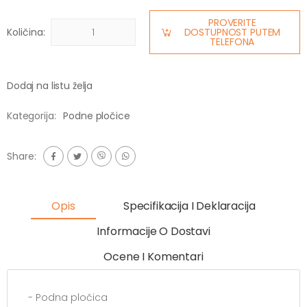
PROVERITE
Količina:
DOSTUPNOST PUTEM
TELEFONA
Dodaj na listu želja
Kategorija:
Podne pločice
Share:
Opis
Specifikacija I Deklaracija
Informacije O Dostavi
Ocene I Komentari
- Podna pločica