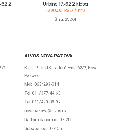
x62 2
Urbino 17x62 2 klasa
1.290,00 RSD / m2
Šifra: 25661
ALVOS NOVA PAZOVA
271,
Kralja Petra I Karađorđevića 62/2, Nova
Pazova
Mob: 063/293-014
Tel: 011/377-44-63
Tel: 011/420-88-97
novapazova@alvos.rs
Radnim danom od 07-20h
Subotom od 07-15h