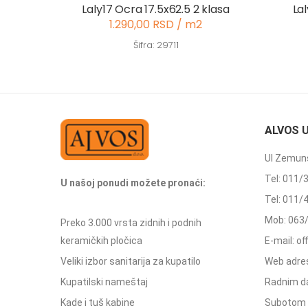
Laly17 Ocra 17.5x62.5 2 klasa
La
1.290,00 RSD / m2
Šifra: 29711
ALVOS 
Ul Zemuns
Tel: 011/
U našoj ponudi možete pronaći:
Tel: 011/
Mob: 063
Preko 3.000 vrsta zidnih i podnih
keramičkih pločica
E-mail: o
Veliki izbor sanitarija za kupatilo
Web adres
Kupatilski nameštaj
Radnim d
Kade i tuš kabine
Subotom 