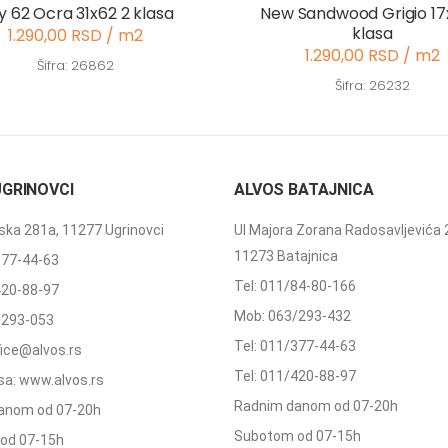
ly 62 Ocra 31x62 2 klasa
New Sandwood Grigio 17
klasa
1.290,00 RSD / m2
1.290,00 RSD / m2
Šifra: 26862
Šifra: 26232
UGRINOVCI
ALVOS BATAJNICA
ka 281a, 11277 Ugrinovci
Ul Majora Zorana Radosavljevića 
11273 Batajnica
377-44-63
Tel: 011/84-80-166
420-88-97
Mob: 063/293-432
/293-053
Tel: 011/377-44-63
ffice@alvos.rs
Tel: 011/420-88-97
a: www.alvos.rs
Radnim danom od 07-20h
anom od 07-20h
Subotom od 07-15h
od 07-15h