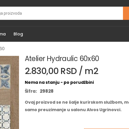
ama
Blog
x60
Atelier Hydraulic 60x60
2.830,00 RSD / m2
Nema na stanju - po porudžbini
Šifra:
29828
Ovaj proizvod se ne šalje kurirskom službom, m
samo preuzimanje u salonu Alvos Ugrinovci.