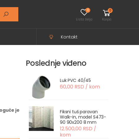
0
0
Lista želja
Korpa
Kontakt
Poslednje viđeno
Luk PVC 40/45
60,00 RSD / kom
oguće je
Fiksni tuš paravan
Walk-in, model S473-
90 90x200 8 mm
12.500,00 RSD /
kom