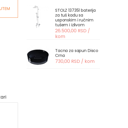
UTEM
STOLZ 137351 baterija
za tuš kadu sa
usponskim i ručnim
tušem i izlivom
26.500,00 RSD /
kom
Tacna za sapun Disco
Crna
730,00 RSD / kom
ari