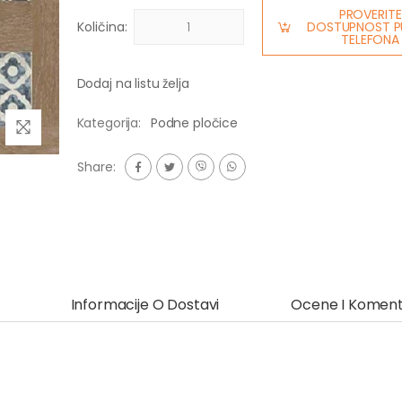
PROVERITE
Količina:
DOSTUPNOST P
TELEFONA
Dodaj na listu želja
Kategorija:
Podne pločice
Share:
Informacije O Dostavi
Ocene I Koment