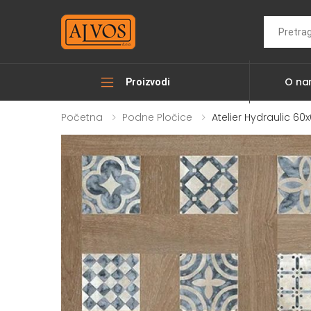
Search
O n
Proizvodi
Početna
Podne Pločice
Atelier Hydraulic 60