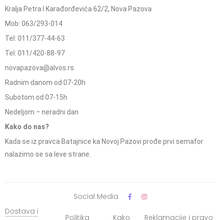
Kralja Petra I Karađorđevića 62/2, Nova Pazova
Mob: 063/293-014
Tel: 011/377-44-63
Tel: 011/420-88-97
novapazova@alvos.rs
Radnim danom od 07-20h
Subotom od 07-15h
Nedeljom – neradni dan
Kako do nas?
Kada se iz pravca Batajnice ka Novoj Pazovi prođe prvi semafor
nalazimo se sa leve strane.
Social Media
Dostava i
Politika
Kako
Reklamacije i pravo