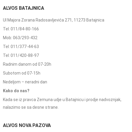
ALVOS BATAJNICA
Ul Majora Zorana Radosavljevića 271, 11273 Batajnica
Tel: 011/84-80-166
Mob: 063/293-432
Tel: 011/377-44-63
Tel: 011/420-88-97
Radnim danom od 07-20h
Subotom od 07-15h
Nedeljom – neradni dan
Kako do nas?
Kada se iz pravca Zemuna udje u Batajnicu i prodje nadvoznjak,
nalazimo se sa desne strane.
ALVOS NOVA PAZOVA