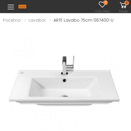
0
0
Toggle mobile menu
Lista želja
Korpa
Početna
Lavaboi
ARTE Lavabo 75cm 067400-U