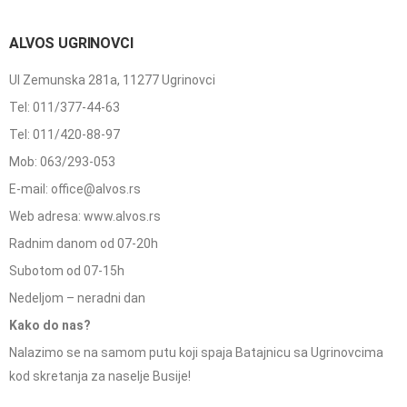
ALVOS UGRINOVCI
Ul Zemunska 281a, 11277 Ugrinovci
Tel: 011/377-44-63
Tel: 011/420-88-97
Mob: 063/293-053
E-mail: office@alvos.rs
Web adresa: www.alvos.rs
Radnim danom od 07-20h
Subotom od 07-15h
Nedeljom – neradni dan
Kako do nas?
Nalazimo se na samom putu koji spaja Batajnicu sa Ugrinovcima
kod skretanja za naselje Busije!