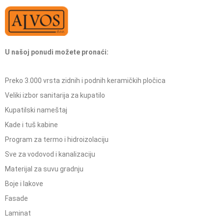
U našoj ponudi možete pronaći:
Preko 3.000 vrsta zidnih i podnih keramičkih pločica
Veliki izbor sanitarija za kupatilo
Kupatilski nameštaj
Kade i tuš kabine
Program za termo i hidroizolaciju
Sve za vodovod i kanalizaciju
Materijal za suvu gradnju
Boje i lakove
Fasade
Laminat