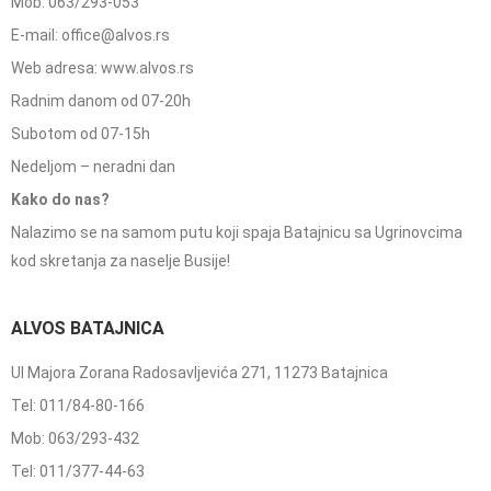
Mob: 063/293-053
E-mail: office@alvos.rs
Web adresa: www.alvos.rs
Radnim danom od 07-20h
Subotom od 07-15h
Nedeljom – neradni dan
Kako do nas?
Nalazimo se na samom putu koji spaja Batajnicu sa Ugrinovcima
kod skretanja za naselje Busije!
ALVOS BATAJNICA
Ul Majora Zorana Radosavljevića 271, 11273 Batajnica
Tel: 011/84-80-166
Mob: 063/293-432
Tel: 011/377-44-63