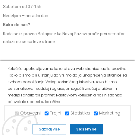
Subotom od 07-15h
Nedeljom – neradni dan
Kako do nas?
Kada se iz pravca Batajnice ka Novoj Pazovi prođe prvi semafor
nalazimo se sa leve strane.
Social Media
Kolačiće upotrebljavamo kako bi ova web stranica radila pravilno
i kako bismo bili u stanju da vršimo dalja unapređenja stranice sa
Dostava i
Politika
Kako
Reklamacije i pravo
svrhom poboljšanja Vašeg korisničkog iskustva, kako bismo
način
privatnosti
kupiti
na odustajanje
personalizovali sadržaj i oglase, omogućili značaj društvenih
plaćanja
medija i analizirali promet. Nastavkom korišćenja naših stranica
prihvatate upotrebu kolačića.
Copyright © 2021 Alvos. All Rights Reserved.
Izrada internet prodavnice i SEO - Web Business Solutions
Obavezni
Trajni
Statistika
Marketing
Saznaj više
Slažem se