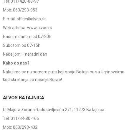
Tel: 011/420-88-97
Mob: 063/293-053
E-mail: office@alvos.rs
Web adresa: www.alvos.rs
Radnim danom od 07-20h
Subotom od 07-15h
Nedeljom – neradni dan
Kako do nas?
Nalazimo se na samom putu koji spaja Batajnicu sa Ugrinovcima
kod skretanja za naselje Busije!
ALVOS BATAJNICA
Ul Majora Zorana Radosavljevića 271, 11273 Batajnica
Tel: 011/84-80-166
Mob: 063/293-432