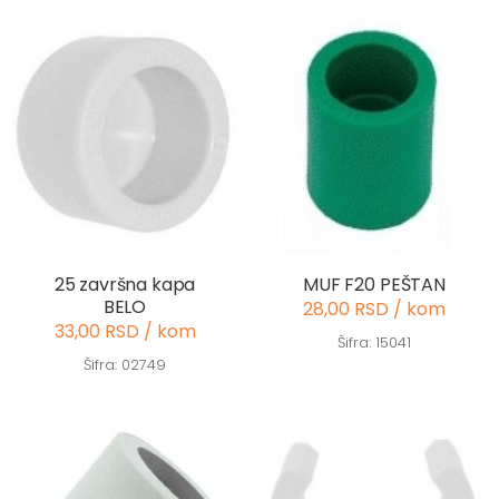
25 završna kapa
MUF F20 PEŠTAN
BELO
28,00 RSD / kom
33,00 RSD / kom
Šifra: 15041
Šifra: 02749