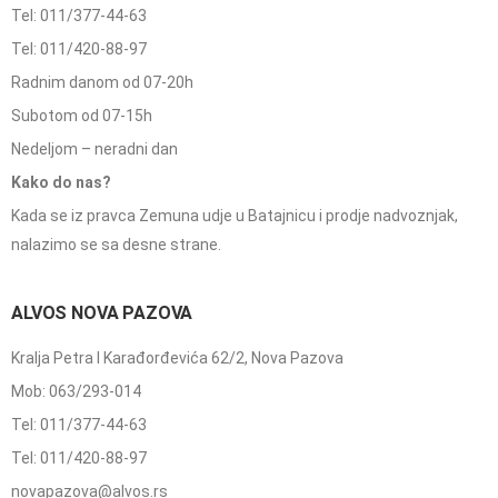
Tel: 011/377-44-63
Tel: 011/420-88-97
Radnim danom od 07-20h
Subotom od 07-15h
Nedeljom – neradni dan
Kako do nas?
Kada se iz pravca Zemuna udje u Batajnicu i prodje nadvoznjak,
nalazimo se sa desne strane.
ALVOS NOVA PAZOVA
Kralja Petra I Karađorđevića 62/2, Nova Pazova
Mob: 063/293-014
Tel: 011/377-44-63
Tel: 011/420-88-97
novapazova@alvos.rs