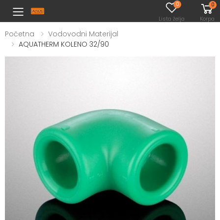
0
0
Toggle mobile menu
Lista želja
Korpa
Početna
Vodovodni Materijal
AQUATHERM KOLENO 32/90