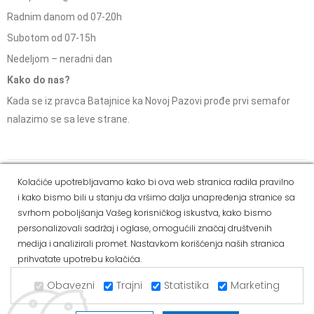
Radnim danom od 07-20h
Subotom od 07-15h
Nedeljom – neradni dan
Kako do nas?
Kada se iz pravca Batajnice ka Novoj Pazovi prođe prvi semafor
nalazimo se sa leve strane.
Social Media
Kolačiće upotrebljavamo kako bi ova web stranica radila pravilno
i kako bismo bili u stanju da vršimo dalja unapređenja stranice sa
Dostava i
Politika
Kako
Reklamacije i pravo
svrhom poboljšanja Vašeg korisničkog iskustva, kako bismo
način
privatnosti
kupiti
na odustajanje
personalizovali sadržaj i oglase, omogućili značaj društvenih
plaćanja
medija i analizirali promet. Nastavkom korišćenja naših stranica
prihvatate upotrebu kolačića.
Copyright © 2021 Alvos. All Rights Reserved.
Izrada internet prodavnice i SEO - Web Business Solutions
Obavezni
Trajni
Statistika
Marketing