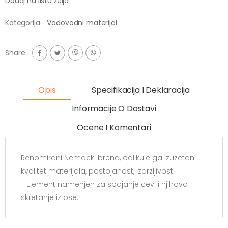
Dodaj na listu želja
Kategorija:
Vodovodni materijal
Share:
Opis
Specifikacija I Deklaracija
Informacije O Dostavi
Ocene I Komentari
Renomirani Nemacki brend, odlikuje ga izuzetan
kvalitet materijala, postojanost, izdrzljivost.
- Element namenjen za spajanje cevi i njihovo
skretanje iz ose.