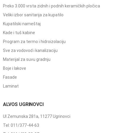
Preko 3.000 vrsta zidnih i podnih keramičkih pločica
Veliki izbor sanitarija za kupatilo
Kupatilski nameštaj
Kade i tuš kabine
Program za termo i hidroizolaciju
Sve za vodovod i kanalizaciju
Materijal za suvu gradnju
Boje i lakove
Fasade
Laminat
ALVOS UGRINOVCI
Ul Zemunska 281a, 11277 Ugrinovci
Tel: 011/377-44-63