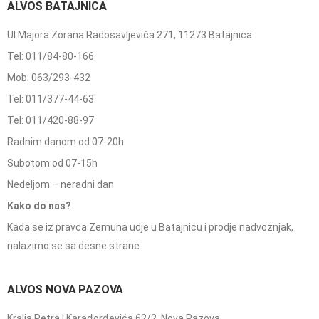
ALVOS BATAJNICA
Ul Majora Zorana Radosavljevića 271, 11273 Batajnica
Tel: 011/84-80-166
Mob: 063/293-432
Tel: 011/377-44-63
Tel: 011/420-88-97
Radnim danom od 07-20h
Subotom od 07-15h
Nedeljom – neradni dan
Kako do nas?
Kada se iz pravca Zemuna udje u Batajnicu i prodje nadvoznjak,
nalazimo se sa desne strane.
ALVOS NOVA PAZOVA
Kralja Petra I Karađorđevića 62/2, Nova Pazova