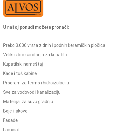
U našoj ponudi možete pronaći:
Preko 3.000 vrsta zidnih i podnih keramičkih pločica
Veliki izbor sanitarija za kupatilo
Kupatilski nameštaj
Kade i tuš kabine
Program za termo i hidroizolaciju
Sve za vodovod i kanalizaciju
Materijal za suvu gradnju
Boje i lakove
Fasade
Laminat