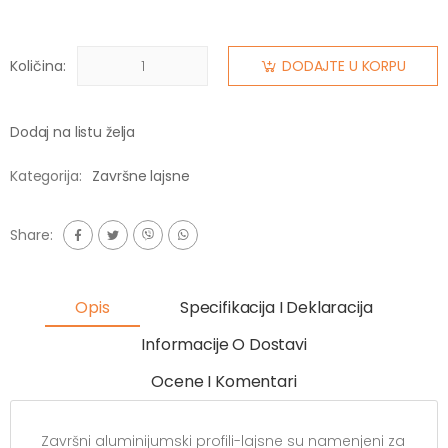
Količina:
DODAJTE U KORPU
Dodaj na listu želja
Kategorija:
Završne lajsne
Share:
Opis
Specifikacija I Deklaracija
Informacije O Dostavi
Ocene I Komentari
Završni aluminijumski profili-lajsne su namenjeni za