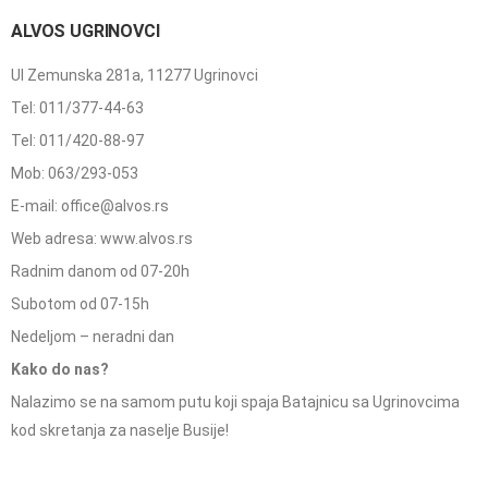
ALVOS UGRINOVCI
Ul Zemunska 281a, 11277 Ugrinovci
Tel: 011/377-44-63
Tel: 011/420-88-97
Mob: 063/293-053
E-mail: office@alvos.rs
Web adresa: www.alvos.rs
Radnim danom od 07-20h
Subotom od 07-15h
Nedeljom – neradni dan
Kako do nas?
Nalazimo se na samom putu koji spaja Batajnicu sa Ugrinovcima
kod skretanja za naselje Busije!