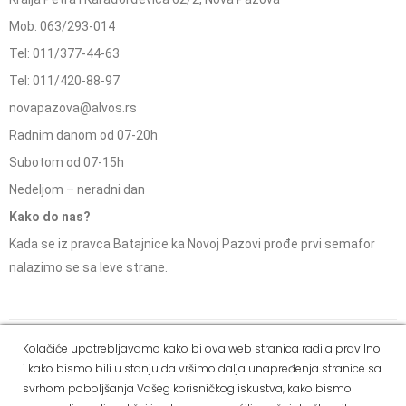
Mob: 063/293-014
Tel: 011/377-44-63
Tel: 011/420-88-97
novapazova@alvos.rs
Radnim danom od 07-20h
Subotom od 07-15h
Nedeljom – neradni dan
Kako do nas?
Kada se iz pravca Batajnice ka Novoj Pazovi prođe prvi semafor
nalazimo se sa leve strane.
Social Media
Kolačiće upotrebljavamo kako bi ova web stranica radila pravilno
i kako bismo bili u stanju da vršimo dalja unapređenja stranice sa
Dostava i
Politika
Kako
Reklamacije i pravo
svrhom poboljšanja Vašeg korisničkog iskustva, kako bismo
način