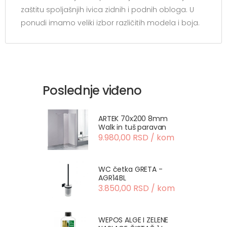
zaštitu spoljašnjih ivica zidnih i podnih obloga. U
ponudi imamo veliki izbor različitih modela i boja.
Poslednje viđeno
ARTEK 70x200 8mm
Walk in tuš paravan
9.980,00 RSD / kom
WC četka GRETA -
AGR14BL
3.850,00 RSD / kom
WEPOS ALGE I ZELENE