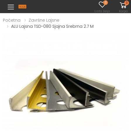
0
0
Toggle mobile menu
Lista želja
Korpa
Početna
Završne Lajsne
ALU Lajsna TSD-080 Sjajna Srebrna 2.7 M