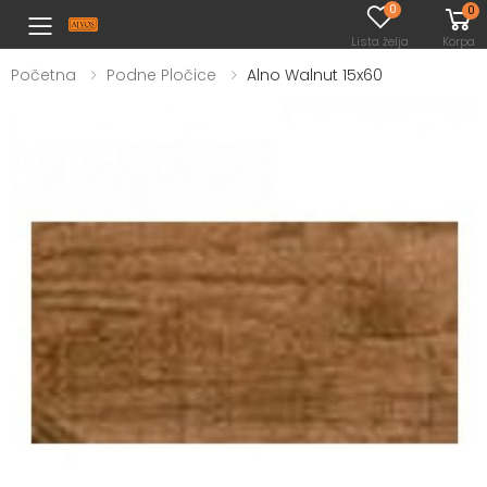
0
0
Toggle mobile menu
Lista želja
Korpa
Početna
Podne Pločice
Alno Walnut 15x60