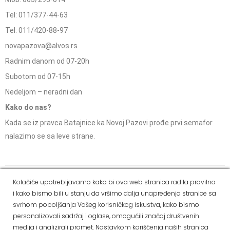
Tel: 011/377-44-63
Tel: 011/420-88-97
novapazova@alvos.rs
Radnim danom od 07-20h
Subotom od 07-15h
Nedeljom – neradni dan
Kako do nas?
Kada se iz pravca Batajnice ka Novoj Pazovi prođe prvi semafor
nalazimo se sa leve strane.
Social Media
Kolačiće upotrebljavamo kako bi ova web stranica radila pravilno
i kako bismo bili u stanju da vršimo dalja unapređenja stranice sa
Dostava i
Politika
Kako
Reklamacije i pravo
svrhom poboljšanja Vašeg korisničkog iskustva, kako bismo
način
privatnosti
kupiti
na odustajanje
personalizovali sadržaj i oglase, omogućili značaj društvenih
plaćanja
medija i analizirali promet. Nastavkom korišćenja naših stranica