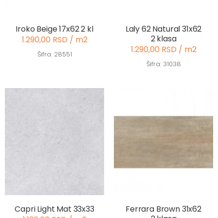
Iroko Beige 17x62 2 kl
Laly 62 Natural 31x62
2 klasa
1.290,00 RSD / m2
1.290,00 RSD / m2
Šifra: 28551
Šifra: 31038
Capri Light Mat 33x33
Ferrara Brown 31x62