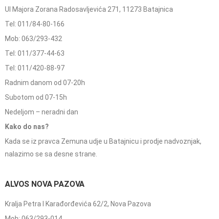
Ul Majora Zorana Radosavljevića 271, 11273 Batajnica
Tel: 011/84-80-166
Mob: 063/293-432
Tel: 011/377-44-63
Tel: 011/420-88-97
Radnim danom od 07-20h
Subotom od 07-15h
Nedeljom – neradni dan
Kako do nas?
Kada se iz pravca Zemuna udje u Batajnicu i prodje nadvoznjak,
nalazimo se sa desne strane.
ALVOS NOVA PAZOVA
Kralja Petra I Karađorđevića 62/2, Nova Pazova
Mob: 063/293-014