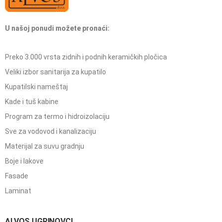
U našoj ponudi možete pronaći:
Preko 3.000 vrsta zidnih i podnih keramičkih pločica
Veliki izbor sanitarija za kupatilo
Kupatilski nameštaj
Kade i tuš kabine
Program za termo i hidroizolaciju
Sve za vodovod i kanalizaciju
Materijal za suvu gradnju
Boje i lakove
Fasade
Laminat
ALVOS UGRINOVCI