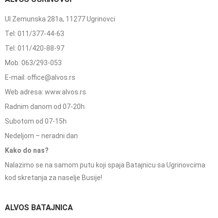
Ul Zemunska 281a, 11277 Ugrinovci
Tel: 011/377-44-63
Tel: 011/420-88-97
Mob: 063/293-053
E-mail: office@alvos.rs
Web adresa: www.alvos.rs
Radnim danom od 07-20h
Subotom od 07-15h
Nedeljom – neradni dan
Kako do nas?
Nalazimo se na samom putu koji spaja Batajnicu sa Ugrinovcima
kod skretanja za naselje Busije!
ALVOS BATAJNICA