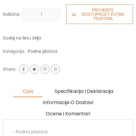
PROVERITE
Količina:
DOSTUPNOST PUTEM
TELEFONA
Dodaj na listu želja
Kategorija:
Podne pločice
Share:
Opis
Specifikacija I Deklaracija
Informacije O Dostavi
Ocene I Komentari
- Podna pločica