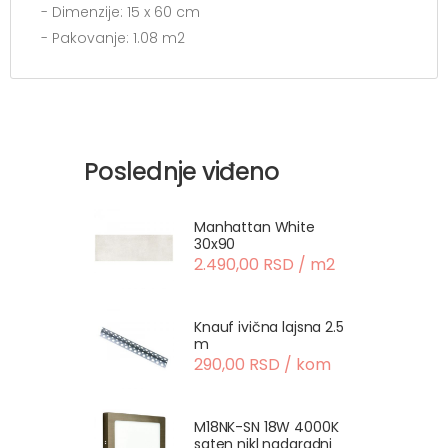
- Dimenzije: 15 x 60 cm
- Pakovanje: 1.08 m2
Poslednje viđeno
Manhattan White
30x90
2.490,00 RSD / m2
Knauf ivična lajsna 2.5
m
290,00 RSD / kom
M18NK-SN 18W 4000K
saten nikl nadgradni