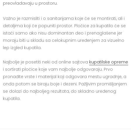
preovladavaju u prostoru.
Važno je razmisliti i o sanitarijama koje će se montirati, ali i
detaljima koji će popuniti prostor. Pločice za kupatilo će se
istaći samo ako nisu dominantan deo i prenaglašene jer
moraju biti u skladu sa celokupnim uređenjem za vizuelno
lep izgled kupatila.
Najbolje je posetiti neki od online sajtova
kupatilske opreme
i sortirati pločice koje vam najbolje odgovaraju. Prvo
pronađite vrste i materijal koji odgovara mestu ugradnje, a
onda potom se biraju boje i dezeni. Pažljivim promišljanjem
se dolazi do najboljeg rezultata, do skladno uređenog
kupatila.