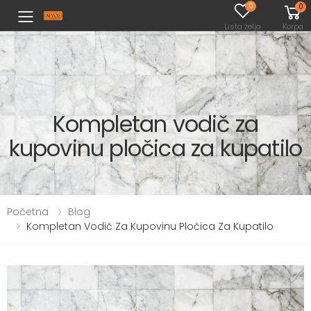
0
0
Toggle mobile menu
Lista želja
Korpa
Kompletan vodič za
kupovinu pločica za kupatilo
Početna
Blog
Kompletan Vodič Za Kupovinu Pločica Za Kupatilo