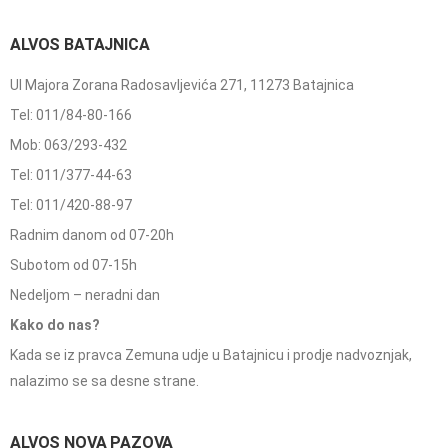
ALVOS BATAJNICA
Ul Majora Zorana Radosavljevića 271, 11273 Batajnica
Tel: 011/84-80-166
Mob: 063/293-432
Tel: 011/377-44-63
Tel: 011/420-88-97
Radnim danom od 07-20h
Subotom od 07-15h
Nedeljom – neradni dan
Kako do nas?
Kada se iz pravca Zemuna udje u Batajnicu i prodje nadvoznjak,
nalazimo se sa desne strane.
ALVOS NOVA PAZOVA