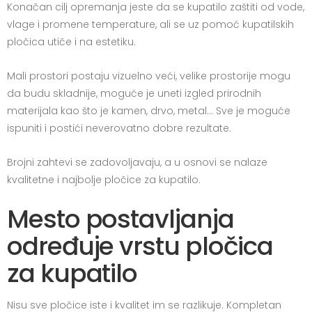
Konačan cilj opremanja jeste da se kupatilo zaštiti od vode,
vlage i promene temperature, ali se uz pomoć kupatilskih
pločica utiče i na estetiku.
Mali prostori postaju vizuelno veći, velike prostorije mogu
da budu skladnije, moguće je uneti izgled prirodnih
materijala kao što je kamen, drvo, metal… Sve je moguće
ispuniti i postići neverovatno dobre rezultate.
Brojni zahtevi se zadovoljavaju, a u osnovi se nalaze
kvalitetne i najbolje pločice za kupatilo.
Mesto postavljanja
određuje vrstu pločica
za kupatilo
Nisu sve pločice iste i kvalitet im se razlikuje. Kompletan