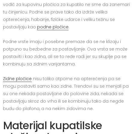
vodič za kupovinu pločica za kupatilo ne sme da zanemari
tu činjenicu. Podne se prave tako da izdrže velika
opterećenja, habanje, fizičke udarce i veliku težinu se
postavljaju kao
podne pločice
.
Podne vrste imaju i posebne premaze da se ne klizaju i
potpuno su bezbedne za postavljanje. Ova vrsta se može
postaviti i kao zidna, ali se to ređe radi jer su skuplje pa se
kombinuju sa zidnim varijantama.
Zidne pločice
nisu toliko otporne na opterećenja pa se
mogu postaviti samo kao zidne. Trendovi su se menjali pa
su one nekada postavljane do polovine zida, nekada se
postavljaju skroz do vrha ili se kombinuju tako da negde
budu do plafona, a na nekim zidovima ne.
Materijal kupatilske