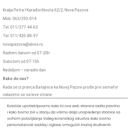
Kralja Petra I Karađorđevića 62/2, Nova Pazova
Mob: 063/293-014
Tel: 011/377-44-63
Tel: 011/420-88-97
novapazova@alvos.rs
Radnim danom od 07-20h
Subotom od 07-15h
Nedeljom – neradni dan
Kako do nas?
Kada se iz pravca Batajnice ka Novoj Pazovi prođe prvi semafor
nalazimo se sa leve strane.
Kolačiće upotrebljavamo kako bi ova web stranica radila pravilno
i kako bismo bili u stanju da vršimo dalja unapređenja stranice sa
svrhom poboljšanja Vašeg korisničkog iskustva, kako bismo
Social Media
personalizovali sadržaj i oglase, omogućili značaj društvenih
Dostava i