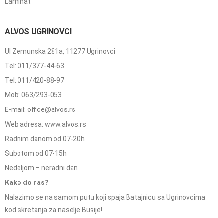
Laminat
ALVOS UGRINOVCI
Ul Zemunska 281a, 11277 Ugrinovci
Tel: 011/377-44-63
Tel: 011/420-88-97
Mob: 063/293-053
E-mail: office@alvos.rs
Web adresa: www.alvos.rs
Radnim danom od 07-20h
Subotom od 07-15h
Nedeljom – neradni dan
Kako do nas?
Nalazimo se na samom putu koji spaja Batajnicu sa Ugrinovcima
kod skretanja za naselje Busije!