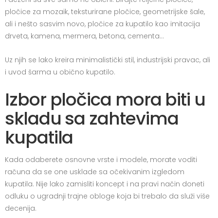
pločice za mozaik, teksturirane pločice, geometrijske šale,
ali i nešto sasvim novo, pločice za kupatilo kao imitacija
drveta, kamena, mermera, betona, cementa...
Uz njih se lako kreira minimalistički stil, industrijski pravac, ali
i uvod šarma u obično kupatilo.
Izbor pločica mora biti u
skladu sa zahtevima
kupatila
Kada odaberete osnovne vrste i modele, morate voditi
računa da se one usklade sa očekivanim izgledom
kupatila. Nije lako zamisliti koncept i na pravi način doneti
odluku o ugradnji trajne obloge koja bi trebalo da služi više
decenija.