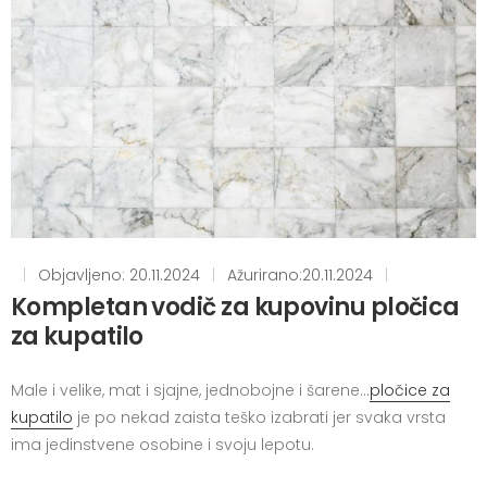
|
Objavljeno: 20.11.2024
|
Ažurirano:20.11.2024
|
Kompletan vodič za kupovinu pločica
za kupatilo
Male i velike, mat i sjajne, jednobojne i šarene…
pločice za
kupatilo
je po nekad zaista teško izabrati jer svaka vrsta
ima jedinstvene osobine i svoju lepotu.