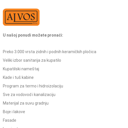
U našoj ponudi možete pronaći:
Preko 3.000 vrsta zidnih i podnih keramičkih pločica
Veliki izbor sanitarija za kupatilo
Kupatilski nameštaj
Kade i tuš kabine
Program za termo i hidroizolaciju
Sve za vodovod i kanalizaciju
Materijal za suvu gradnju
Boje i lakove
Fasade