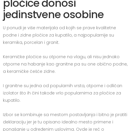
pločice donosi
jedinstvene osobine
U ponudi je više materijala od kojih se prave kvalitetne
podne i zidne pločice za kupatilo, a najpopularnije su
keramika, porcelan i granit.
Keramičke pločice su otporne na vlagu, ali nisu jednako
otporne na habanje kao granitne pa su one obično podne,
a keramičke češće zidne.
I granitne su jedna od popularnih vrsta, otporne i odličan
izolator što ih čini takođe vrlo popularnima za pločice za
kupatilo.
Izbor se kombinuje sa mestom postavljanja i bitno je pratiti
deklaraciju jer je tu opisano idealno mesto primene i
ponašanje u određenim uslovima. Ovde je reč o