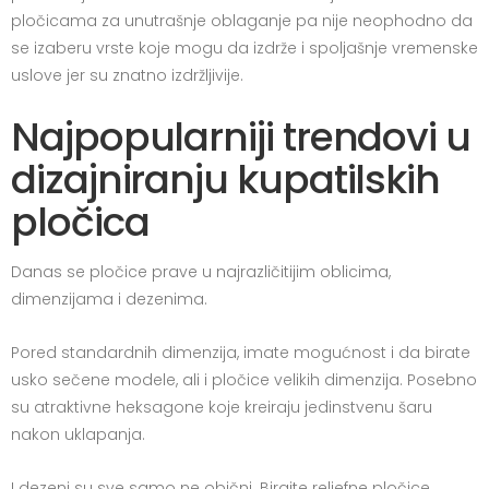
pločicama za unutrašnje oblaganje pa nije neophodno da
se izaberu vrste koje mogu da izdrže i spoljašnje vremenske
uslove jer su znatno izdržljivije.
Najpopularniji trendovi u
dizajniranju kupatilskih
pločica
Danas se pločice prave u najrazličitijim oblicima,
dimenzijama i dezenima.
Pored standardnih dimenzija, imate mogućnost i da birate
usko sečene modele, ali i pločice velikih dimenzija. Posebno
su atraktivne heksagone koje kreiraju jedinstvenu šaru
nakon uklapanja.
I dezeni su sve samo ne obični. Birajte reljefne pločice,