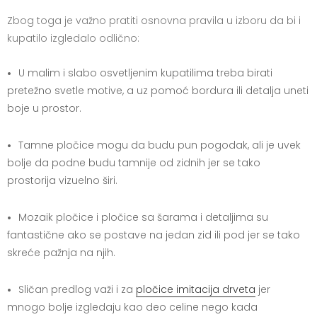
Zbog toga je važno pratiti osnovna pravila u izboru da bi i
kupatilo izgledalo odlično:
U malim i slabo osvetljenim kupatilima treba birati
pretežno svetle motive, a uz pomoć bordura ili detalja uneti
boje u prostor.
Tamne pločice mogu da budu pun pogodak, ali je uvek
bolje da podne budu tamnije od zidnih jer se tako
prostorija vizuelno širi.
Mozaik pločice i pločice sa šarama i detaljima su
fantastične ako se postave na jedan zid ili pod jer se tako
skreće pažnja na njih.
Sličan predlog važi i za
pločice imitacija drveta
jer
mnogo bolje izgledaju kao deo celine nego kada