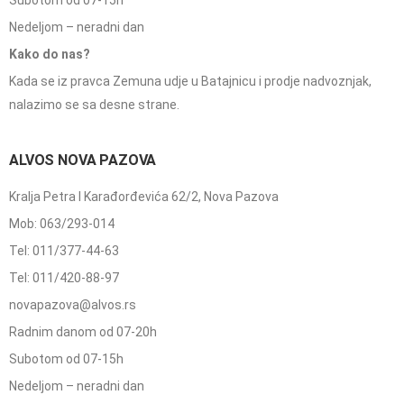
Subotom od 07-15h
Nedeljom – neradni dan
Kako do nas?
Kada se iz pravca Zemuna udje u Batajnicu i prodje nadvoznjak,
nalazimo se sa desne strane.
ALVOS NOVA PAZOVA
Kralja Petra I Karađorđevića 62/2, Nova Pazova
Mob: 063/293-014
Tel: 011/377-44-63
Tel: 011/420-88-97
novapazova@alvos.rs
Radnim danom od 07-20h
Subotom od 07-15h
Nedeljom – neradni dan