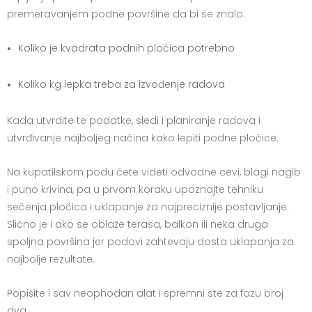
premeravanjem podne površine da bi se znalo:
Koliko je kvadrata podnih pločica potrebno
Koliko kg lepka treba za izvođenje radova
Kada utvrdite te podatke, sledi i planiranje radova i
utvrđivanje najboljeg načina kako lepiti podne pločice.
Na kupatilskom podu ćete videti odvodne cevi, blagi nagib
i puno krivina, pa u prvom koraku upoznajte tehniku
sečenja pločica i uklapanje za najpreciznije postavljanje.
Slično je i ako se oblaže terasa, balkon ili neka druga
spoljna površina jer podovi zahtevaju dosta uklapanja za
najbolje rezultate.
Popišite i sav neophodan alat i spremni ste za fazu broj
dva.