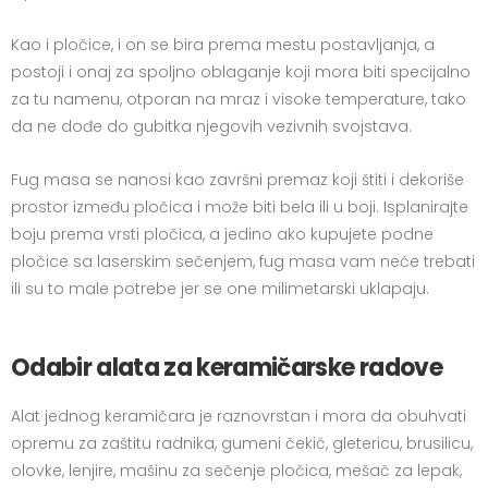
Kao i pločice, i on se bira prema mestu postavljanja, a
postoji i onaj za spoljno oblaganje koji mora biti specijalno
za tu namenu, otporan na mraz i visoke temperature, tako
da ne dođe do gubitka njegovih vezivnih svojstava.
Fug masa se nanosi kao završni premaz koji štiti i dekoriše
prostor između pločica i može biti bela ili u boji. Isplanirajte
boju prema vrsti pločica, a jedino ako kupujete podne
pločice sa laserskim sečenjem, fug masa vam neće trebati
ili su to male potrebe jer se one milimetarski uklapaju.
Odabir alata za keramičarske radove
Alat jednog keramičara je raznovrstan i mora da obuhvati
opremu za zaštitu radnika, gumeni čekić, gletericu, brusilicu,
olovke, lenjire, mašinu za sečenje pločica, mešač za lepak,