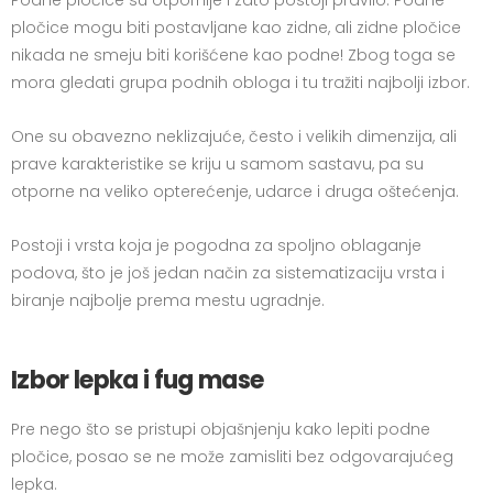
Podne pločice su otpornije i zato postoji pravilo: Podne
pločice mogu biti postavljane kao zidne, ali zidne pločice
nikada ne smeju biti korišćene kao podne! Zbog toga se
mora gledati grupa podnih obloga i tu tražiti najbolji izbor.
One su obavezno neklizajuće, često i velikih dimenzija, ali
prave karakteristike se kriju u samom sastavu, pa su
otporne na veliko opterećenje, udarce i druga oštećenja.
Postoji i vrsta koja je pogodna za spoljno oblaganje
podova, što je još jedan način za sistematizaciju vrsta i
biranje najbolje prema mestu ugradnje.
Izbor lepka i fug mase
Pre nego što se pristupi objašnjenju kako lepiti podne
pločice, posao se ne može zamisliti bez odgovarajućeg
lepka.