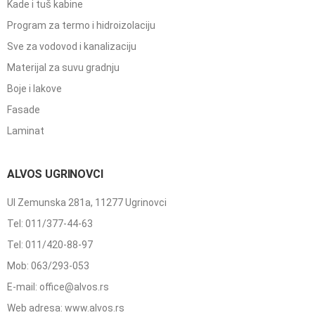
Kade i tuš kabine
Program za termo i hidroizolaciju
Sve za vodovod i kanalizaciju
Materijal za suvu gradnju
Boje i lakove
Fasade
Laminat
ALVOS UGRINOVCI
Ul Zemunska 281a, 11277 Ugrinovci
Tel: 011/377-44-63
Tel: 011/420-88-97
Mob: 063/293-053
E-mail: office@alvos.rs
Web adresa: www.alvos.rs