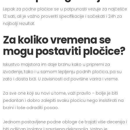
Lepak za podne pločice se u potpunosti vezuje za najčešće
12 sati, ali je važno proveriti specifikacije i sačekati i 24h za
najbolji rezultat.
Za koliko vremena se
mogu postaviti pločice?
Iskustvo majstora im daje brzinu kako u pripremi za
izvođenje, tako i u samom lepljenju podnih pločica, pa su
zato i dosta brži. U zavisnosti od površine varira i vreme.
Za sve one koji su novi u tome, važi pravilo – bolje je biti
pedantan i dobro zalepiti svaku pločicu nego insistirati na
brzini i loše odraditi posao.
Jednom postavljene podne obloge će trajati više decenija i
biti odličan izolator i savršena dekoracija. Važno je