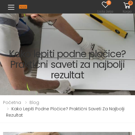
0
0
Toggle mobile menu
Lista želja
Korpa
Kako lepiti podne pločice?
Praktični saveti za najbolji
rezultat
Početna
Blog
Kako Lepiti Podne Pločice? Praktični Saveti Za Najbolji
Rezultat