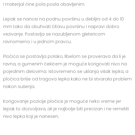
i materijal čine pola posla obavljenim.
Lepak se nanosi na podnu površinu u debljini od 4 do 10
mm tako da obuhvati čitavu površinu i napravi dobro
vezivanje. Postavlja se nazubljenom gletericom
ravnomerno i u jednom pravcu.
Pločica se postavlja polako, libelom se proverava da li je
ravna, a gumenim čekićem je moguće korigovati nivo na
pojedinim delovima. Istovremeno se uklanja višak lepka, a
pločica briše od tragova lepka kako ne bi stvarala problem
nakon sušenja.
Korigovanje pozicije pločice je moguće neko vreme jer
lepak to dozvoljava, ali je najbolje biti precizan i ne remetiti
nivo lepka koji je nanesen.