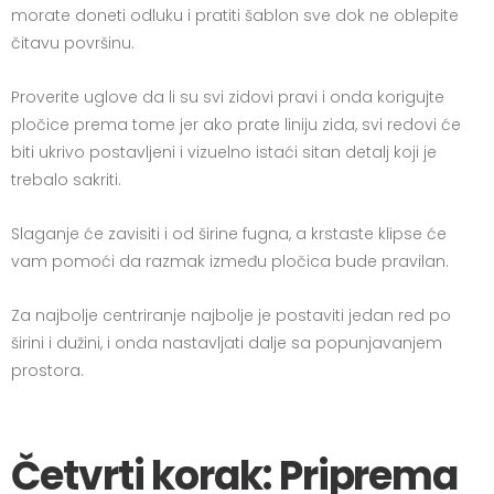
morate doneti odluku i pratiti šablon sve dok ne oblepite
čitavu površinu.
Proverite uglove da li su svi zidovi pravi i onda korigujte
pločice prema tome jer ako prate liniju zida, svi redovi će
biti ukrivo postavljeni i vizuelno istaći sitan detalj koji je
trebalo sakriti.
Slaganje će zavisiti i od širine fugna, a krstaste klipse će
vam pomoći da razmak između pločica bude pravilan.
Za najbolje centriranje najbolje je postaviti jedan red po
širini i dužini, i onda nastavljati dalje sa popunjavanjem
prostora.
Četvrti korak: Priprema